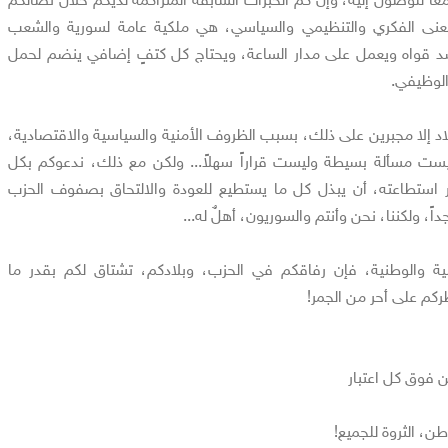
ى الفكري والتنظيمي والسياسي، هي ملكية عامة لسورية والشعب
د قواه ويعمل على مدار الساعة، ويحتاج كل كتفٍ إضافي ينضم لحمل
الوظيفي.
لاد إلا مجبرين على ذلك، بسبب الظروف الأمنية والسياسية والاقتصادية،
ليست مسألة بسيطة وليست قراراً سهلاً... ولكن مع ذلك، ندعوكم بكل
 استطاعته، أن يبذل كل ما يستطيع للعودة والالتحاق بصفوف الحزب
ً، ولكننا، نحن وأنتم والسوريون، أهلٌ له...
ية والوطنية، فإن رفاقكم في الحزب، وبلادكم، تشتاق لكم بقدر ما
ركم على أحر من الجمر!
ن فوق كل اعتبار
ن، الثروة للجميع!