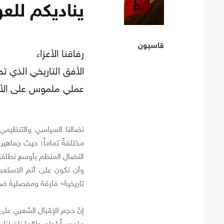
يناديكم للعو
قاسيون
رفاقنا الأعزاء
الأفق التاريخي الذي تح
عملي ملموس على الأ
نضالنا السياسي والتنظيمي
مختلفةً تماماً؛ حيث جماهي
النضال المنظم بأوسع نطاقا
وأن نكون على أتم الاستعدا
تاريخية» فارقة ومفصلية ضمن
إنّ حجم الإقبال الشعبي عل
ملموساً لحلمٍ طالما ناضلنا 