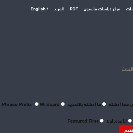
يات
مركز دراسات قاسيون
PDF
المزيد
/ English
اخر المقالات
منذ 3 أيام
بصراحة مطالب العمال بالعدالة
اليوم لا تتعدى الحد الأدنى
البحث
للحياة
منذ 3 أيام
تعقيبٌ عمالي على طروحات
الصناعي نور الدين سمحا حول
واقع الصناعة النسيجية
 مما أدخلته
ما أدخلته بالتحديد
Phrase Prefix
Wildcard
السورية: «عن جد نزعتا»
منذ 3 أيام
الأقدم أولا
Featured First
تنظيم العمال: ضرورة
موضوعية للدفاع عن الحقوق
تقدم