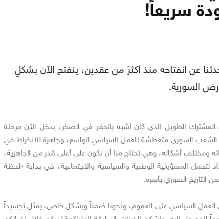
دة سريعاً!
دثنا عن انفتاحه منذ أكثرَ من عقدين، ينفتح الآن بشكلٍ
رض السورية.
 المشترك الطويل الذي كان أشبه بالحفر في الصخر، يدخل الآن مرحلة
ر الشعب السوري متعطشة للعمل السياسي الواسع، وجاهزة للانخراط في
ته ومختلف أشكاله، وهي تحتاج منا أن نكون على أعلى قدر من الجاهزية،
د لتحمل المسؤولية الوطنية والسياسية والاجتماعية، في بداية «لحظة
 التاريخ السوري بأسره.
ى العمل السياسي على العموم، ونحونا ضمناً وبشكل خاص، يمثل تجسيداً
معاً للوصول إليه، وإنّ كم الخبرات السابقة المتراكمة لديكم خلال نضالكم