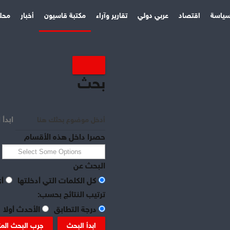
ياسة
اقتصاد
عربي دولي
تقارير وآراء
مكتبة قاسيون
أخبار
محل
بحث
ابدأ 
حصرا داخل هذه الأقسام
البحث عن
كل الكلمات التي أدخلتها
أي
ترتيب النتائج بحسب:
درجة التطابق
الأحدث أولا
ابدأ البحث
جرب البحث الم