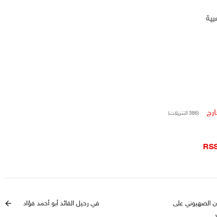
بية
ارج
(386 التنزيلات)
RS
ن الصهيوني على
في رحيل القائد أبو أحمد فؤاد
arrow_back