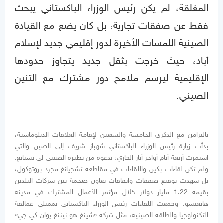
المغلقة، لم يكن رئيس الوزراء الباكستاني يبحث
فقط عن صفقات تجارية، بل كان يضع مع القيادة
الصينية اللمسات الأخيرة لدور إقليمي جديد لإسلام
أباد، حيث خرجت بثقل جديد يتجاوز حدودها
الإقليمية ليرسم ملامح دور مشترك مع التنين
الصيني.
بالتزامن مع الذكرى الخامسة والسبعين لإقامة العلاقات الدبلوماسية،
بدأت زيارة رئيس الوزراء الباكستاني شهباز شريف إلى الصين والتي
استمرت أربعة أيام أواخر أيار الجاري، بدعوة من نظيره الصيني لي تشيانغ.
ولم تكن لقاءات بكين واللقاءات في مقاطعة تشجيانغ مجرد بروتوكول،
بل شهدت توقيع صفقات واتفاقات تعاون ضخمة بين شركات البلدين
بقيمة 1.22 مليار دولار خلال مؤتمر الأعمال المشترك في مدينة
هانغتشو. وجمعت اللقاءات رئيس الوزراء الباكستاني بممثلي عمالقة
التكنولوجيا والطاقة الصينية، مثل شركة «شينغ هو نيننغ يوان كي جي»