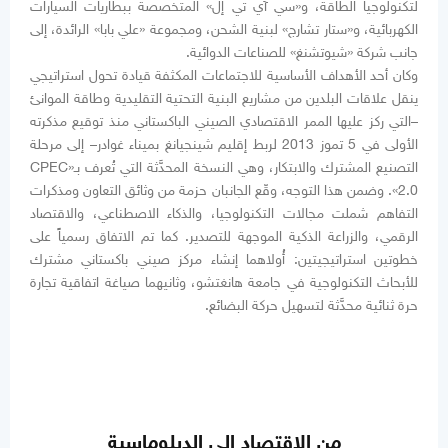
لتكنولوجيا الطاقة، و«سي آي تي إل» المتخصصة ببطاريات السيارات
الكهربائية، و«ستار تشارج» لبنية الشحن، ومجموعة «علي بابا» الرائدة، إلى
جانب شركة «شيوتشنغ» للصناعات الدوائية.
وكان أحد الأهداف الأساسية للاجتماعات المكثفة قيادة تحول استراتيجي
ينقل علاقات البلدين من مشاريع البنية التحتية التقليدية وطاقة الموانئ
–التي ركز عليها الممر الاقتصادي الصيني الباكستاني منذ توقيع مذكرته
الأولى في 5 تموز 2013 لربط إقليم شينجيانغ بميناء غوادر– إلى مرحلة
التصنيع المشترك والابتكار، وهي النسخة المحدَّثة التي تُعرف بـ«CPEC
2.0». وضمن هذا التوجه، وقّع الجانبان حزمة من وثائق التعاون ومذكرات
التفاهم شملت مجالات التكنولوجيا، والذكاء الاصطناعي، والاقتصاد
الرقمي، والزراعة الذكية الموجهة للتصدير. كما تم الاتفاق رسمياً على
خطوتين استراتيجيتين: أُولاهما إنشاء مركز صيني باكستاني مشترك
للأبحاث التكنولوجية في جامعة هانغتشو، وثانيهما صياغة اتفاقية تجارة
حرة ثنائية محدَّثة لتسهيل حركة البضائع.
من الاقتصاد إلى الدبلوماسية