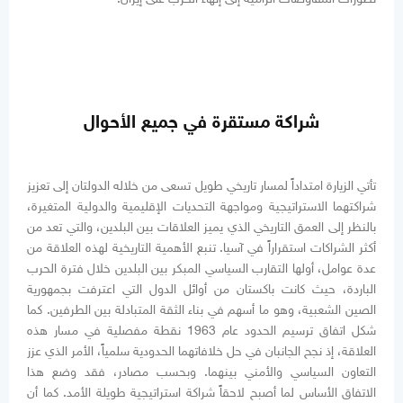
شراكة مستقرة في جميع الأحوال
تأتي الزيارة امتداداً لمسار تاريخي طويل تسعى من خلاله الدولتان إلى تعزيز
شراكتهما الاستراتيجية ومواجهة التحديات الإقليمية والدولية المتغيرة،
بالنظر إلى العمق التاريخي الذي يميز العلاقات بين البلدين، والتي تعد من
أكثر الشراكات استقراراً في آسيا. تنبع الأهمية التاريخية لهذه العلاقة من
عدة عوامل، أولها التقارب السياسي المبكر بين البلدين خلال فترة الحرب
الباردة، حيث كانت باكستان من أوائل الدول التي اعترفت بجمهورية
الصين الشعبية، وهو ما أسهم في بناء الثقة المتبادلة بين الطرفين. كما
شكل اتفاق ترسيم الحدود عام 1963 نقطة مفصلية في مسار هذه
العلاقة، إذ نجح الجانبان في حل خلافاتهما الحدودية سلمياً، الأمر الذي عزز
التعاون السياسي والأمني بينهما. وبحسب مصادر، فقد وضع هذا
الاتفاق الأساس لما أصبح لاحقاً شراكة استراتيجية طويلة الأمد. كما أن