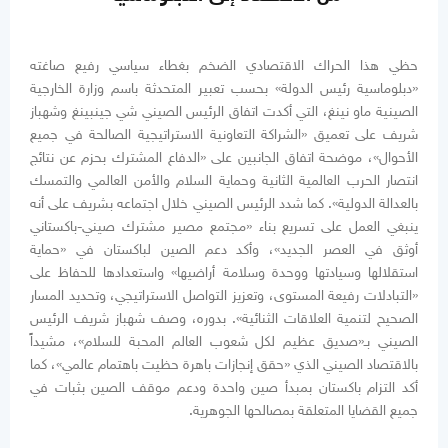
حظي هذا الحراك الاقتصادي الضخم بغطاء سياسي رفيع صاغته
«دبلوماسية رئيس الدولة» بحسب تعبير المتحدثة باسم وزارة الخارجية
الصينية ماو نينغ، التي أكدت اتفاق الرئيس الصيني شي جينبينغ وشهباز
شريف على تعميق «الشراكة التعاونية الاستراتيجية الصالحة في جميع
الأحوال»، موضحة اتفاق الجانبين على «الدفاع المشترك بحزم عن نتائج
انتصار الحرب العالمية الثانية وحماية السلام والأمن العالمي والتمسك
بالعدالة الدولية». كما شدد الرئيس الصيني خلال اجتماعه بشريف على أنه
ينبغي العمل على تسريع بناء «مجتمع مصير مشترك صيني-باكستاني
أوثق في العصر الجديد»، وأكد دعم الصين لباكستان في «حماية
استقلالها وسيادتها ووحدة وسلامة أراضيها» واستعدادها للحفاظ على
«التبادلات رفيعة المستوى، وتعزيز التواصل الاستراتيجي، وتحديد المسار
الصحيح لتنمية العلاقات الثنائية». بدوره، وصف شهباز شريف الرئيس
الصيني بـ«صديق عظيم لكل شعوب العالم المحبة للسلام»، مشيداً
بالاقتصاد الصيني الذي «حقق إنجازات باهرة حظيت باهتمام عالمي»، كما
أكد التزام باكستان بمبدأ صين واحدة ودعم موقف الصين بثبات في
جميع القضايا المتعلقة بمصالحها الجوهرية.