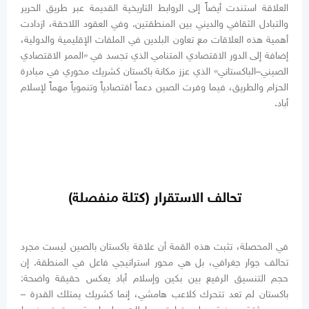
العلاقة استندت أيضاً إلى الروابط التاريخية القديمة عبر طريق الحرير
والتبادل الثقافي والديني بين المنطقتين. وفي العقود اللاحقة، ازدادت
أهمية هذه العلاقات مع تعاون البلدين في الملفات الإقليمية والدولية،
إضافة إلى الدور الاقتصادي المتنامي الذي تجسد في «الممر الاقتصادي
الصيني–الباكستاني» الذي عزز مكانة باكستان كشريك محوري في مبادرة
الحزام والطريق، فيما وفرت الصين دعماً اقتصادياً وتنموياً مهماً لإسلام
أباد.
تحالف الاستقرار (كتلة منفصلة)
في المحصلة، تثبت هذه القمة أن علاقة باكستان بالصين ليست مجرد
تحالف جوار جغرافي، بل هي محور استراتيجي فاعل في المنطقة. إن
حجم التنسيق الرفيع بين بكين وإسلام أباد يعكس حقيقة واضحة:
باكستان لم تعد تتحرك كلاعب هامشي، إنما كشريك يمتلك القدرة –