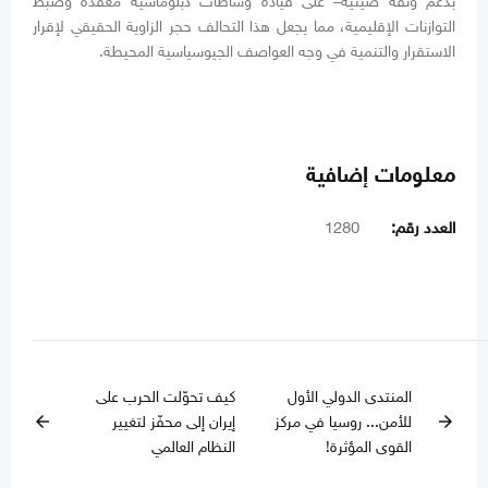
بدعم وثقة صينية– على قيادة وساطات دبلوماسية معقدة وضبط
التوازنات الإقليمية، مما يجعل هذا التحالف حجر الزاوية الحقيقي لإقرار
الاستقرار والتنمية في وجه العواصف الجيوسياسية المحيطة.
معلومات إضافية
العدد رقم:
1280
المنتدى الدولي الأول
كيف تحوّلت الحرب على
للأمن... روسيا في مركز
إيران إلى محفّز لتغيير
arrow_back
arrow_forward
القوى المؤثرة!
النظام العالمي