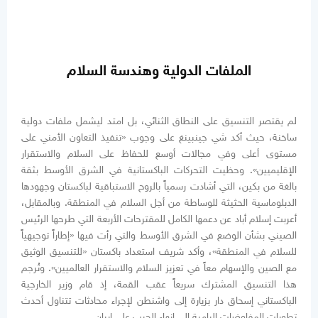
الملفات الدولية وهندسة السلام
لم يقتصر التنسيق على النطاق الثنائي، بل امتد ليشمل ملفات دولية
ساخنة، حيث أكد شي جينبينغ على وجوب «تنفيذ التعاون الأمني على
مستوى أعلى وفي مجالات أوسع للحفاظ على السلام والاستقرار
الإقليميين». وحظيت التحركات الباكستانية في الشرق الأوسط بثقة
بالغة من بكين، التي أشادت رسمياً بالروح الاستباقية لباكستان وجهودها
الدبلوماسية الحثيثة للوساطة من أجل السلام في المنطقة. وبالمقابل،
أعربت إسلام أباد عن دعمها الكامل للمقترحات الأربعة التي طرحها الرئيس
الصيني بشأن الوضع في الشرق الأوسط والتي رأت فيها «إطاراً توجيهياً
للسلام في المنطقة»، وأكد شريف استعداد باكستان «للتنسيق الوثيق
مع الصين والإسهام معاً في تعزيز السلام والاستقرار العالميين». وتُرجم
هذا التنسيق المشترك سريعاً عقب القمة، إذ قام وزير الخارجية
الباكستاني إسحاق دار بزيارة إلى واشنطن لإجراء محادثات تتناول أحدث
تطورات المفاوضات الرامية إلى إنهاء الحرب على إيران.