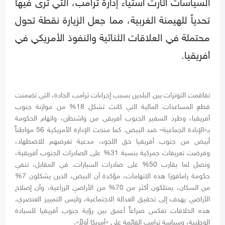
السياسات أثارت استياء إدارة ترامب، التي ترى فيها
تحدياً للهيمنة الغربية، مما جعل الزيارة نقطة تحول
محتملة في العلاقات الثنائية والنفوذ الأمريكي في
أفريقيا.
تفاقمت التوترات بين البلدين بسبب إجراءات ترامب الحادة، التي تضمنت
قطع المساعدات المالية التي كانت تشكل 18% من موازنة جنوب
أفريقيا، وطرد السفير الجنوب أفريقي من واشنطن، واتهام الحكومة
بـ«الإبادة الجماعية» ضد البيض. كما منحت الإدارة الأمريكية 56 مواطناً
أبيض من جنوب أفريقيا حق اللجوء، مدعية تعرضهم للاضطهاد،
وفرضت تعريفات جمركية بنسبة 31% على الصادرات الجنوب أفريقية،
وتصل لما يقارب 50% على صادرات السيارات. في المقابل، تنفي
حكومة رامافوزا هذه الاتهامات، مؤكدة أن البيض، الذين يشكلون 7%
من السكان، يمتلكون أكثر من 70% من الأراضي الزراعية، وأن إصلاح
الأراضي يهدف إلى تحقيق العدالة الاجتماعية، وليس التمييز العنصري.
هذه الخلافات تعكس صراعاً أعمق بين رؤية جنوب أفريقيا للسيادة
الوطنية، وسياسة ترامب القائمة على «أمريكا أولاً».