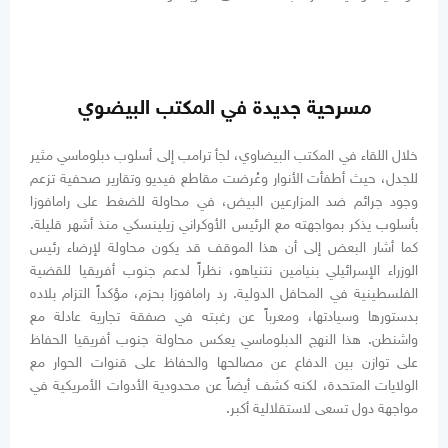
مسرحية جديدة في المكتب البيضوي
خلال اللقاء في المكتب البيضاوي، لجأ ترامب إلى أسلوب دبلوماسي مثير
للجدل، حيث أطفأت الأنوار وعُرضت مقاطع فيديو وتقارير صحفية تزعم
وجود جرائم ضد المزارعين البيض، في محاولة للضغط على رامافوزا
بأسلوب يذكر بمواجهته مع الرئيس الأوكراني زيلينسكي منذ أشهر قليلة.
كما أشار البعض إلى أن هذا الموقف قد يكون محاولة لإرضاء رئيس
الوزراء الإسرائيلي بنيامين نتنياهو، نظراً لدعم جنوب أفريقيا للقضية
الفلسطينية في المحافل الدولية. رد رامافوزا بحزم، مؤكداً التزام بلاده
بدستورها وسيادتها، ومعرباً عن رغبته في صفقة تجارية عادلة مع
واشنطن. هذا النهج الدبلوماسي يعكس محاولة جنوب أفريقيا الحفاظ
على توازن بين الدفاع عن مصالحها والحفاظ على قنوات الحوار مع
الولايات المتحدة، لكنه كشف أيضاً عن محدودية الأدوات الأمريكية في
مواجهة دول تسعى لاستقلالية أكبر.