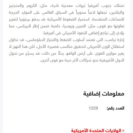
تمتلك جنوب أفريقيا ثروات معدنية نادرة، مثل: الكروم والمنجنيز
والبلاتين، تجعلها لاعباً محورياً في السباق العالمي على الموارد الحرجة
للصناعات المتقدمة. استمرار الضغوط الأمريكية قد يدفع بريتوريا لتعزيز
تعاونها مع قوى، مثل: الصين وروسيا، خاصة ضمن إطار البريكس، مما
يؤدي إلى تراجع إضافي للنفوذ الأمريكي في أفريقيا.
إدارة ترامب، التي تعتمد أسلوب الضغط والابتزاز الدبلوماسي، قد تحاول
استغلال الوزن الأمريكي لتحقيق مكاسب قصيرة الأجل، لكن هذا النهج لا
يغير موازين القوى على أرض الواقع. بدلاً من ذلك، قد يسرّع من تحول
الدول الأفريقية نحو شراكات أكثر ندية مع قوى أخرى.
معلومات إضافية
العدد رقم:
1228
الولايات المتحدة الأمريكية