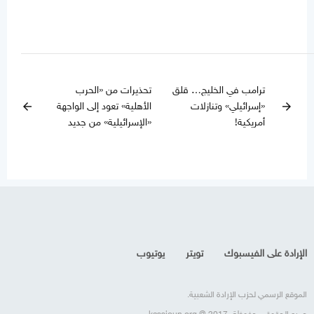
ترامب في الخليج… قلق
تحذيرات من «الحرب
«إسرائيلي» وتنازلات
الأهلية» تعود إلى الواجهة
arrow_back
arrow_forward
أمريكية!
«الإسرائيلية» من جديد
الإرادة على الفيسبوك
تويتر
يوتيوب
الموقع الرسمي لحزب الإرادة الشعبية.