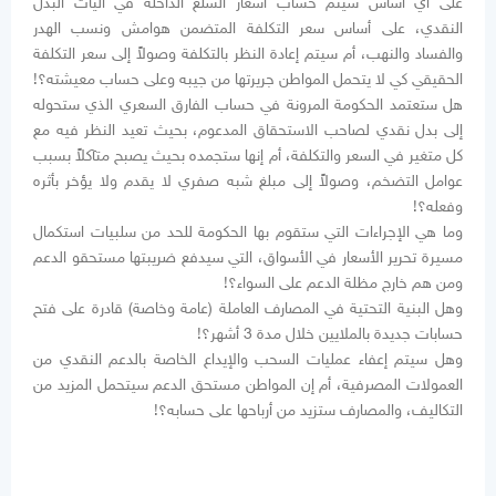
على أي أساس سيتم حساب أسعار السلع الداخلة في آليات البدل
النقدي، على أساس سعر التكلفة المتضمن هوامش ونسب الهدر
والفساد والنهب، أم سيتم إعادة النظر بالتكلفة وصولاً إلى سعر التكلفة
الحقيقي كي لا يتحمل المواطن جريرتها من جيبه وعلى حساب معيشته؟!
هل ستعتمد الحكومة المرونة في حساب الفارق السعري الذي ستحوله
إلى بدل نقدي لصاحب الاستحقاق المدعوم، بحيث تعيد النظر فيه مع
كل متغير في السعر والتكلفة، أم إنها ستجمده بحيث يصبح متآكلاً بسبب
عوامل التضخم، وصولاً إلى مبلغ شبه صفري لا يقدم ولا يؤخر بأثره
وفعله؟!
وما هي الإجراءات التي ستقوم بها الحكومة للحد من سلبيات استكمال
مسيرة تحرير الأسعار في الأسواق، التي سيدفع ضريبتها مستحقو الدعم
ومن هم خارج مظلة الدعم على السواء؟!
وهل البنية التحتية في المصارف العاملة (عامة وخاصة) قادرة على فتح
حسابات جديدة بالملايين خلال مدة 3 أشهر؟!
وهل سيتم إعفاء عمليات السحب والإيداع الخاصة بالدعم النقدي من
العمولات المصرفية، أم إن المواطن مستحق الدعم سيتحمل المزيد من
التكاليف، والمصارف ستزيد من أرباحها على حسابه؟!