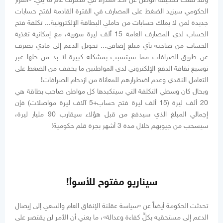
الحكومي سيزيد الضغط على المصارف في الفترة القادمة لفتح حسابات
جديدة لمن لا يملك حسابات من حاملي البطاقة الإلكترونية... تكلفة فتح
الحساب لدى المصارف العامة 15 ألف ليرة سورية، مع إمكانية تغذية
الحساب من صاحبه بأي مبلغ إضافي... تحويل الدعم إلى مادي يصرف
عن طريق الصرافات مما سيتسبب بمشكلة كبيرة لا بد من حلها عبر
توسيع ثقافة الدفع الإلكتروني لدى المواطنين ما يخفف من الضغط على
التعامل النقدي وعدم اضطرارهم للمعاناة من ازدحام الصرافات!
وبحال كان وسطي التكلفة التي سيتكبدها كل مواطن صاحب بطاقة هي
20 ألف ليرة (15 ألف ليرة فتح حساب+5 آلاف ليرة مواصلات) فإن
إجمالي المبلغ الذي سيدفع من قبل هؤلاء سيقارب 90 مليار ليرة،
سيسحب من جيوبهم خلال مدة 3 أشهر بجرة قلم حكومية!
سيناريو مفتوح للأسوأ!
تحدثت الحكومة أيضاً عن «سياسة عقلنة الإنفاق العام والسعي إلى إيصال
الدعم إلى مستحقيه بكلِّ كفاءة وعدالة»، ما يعني أن الأمر لن يقتصر على