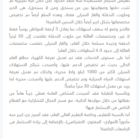
تقليص الشرائح المستفيدة منه لأبعد الحدود (من خلال آلية تمييزية لم
تثبت دقتها وصوابيتها بين من يستحق ومن لا يستحق)، هي الخبز
ومازوت التدفئة والغاز المنزلي فقط، وهذه السلع أيضاً تم تخفيض
مخصصاتها بشكل كبير أيضاً خلال السنين الماضية!
فالخبز وضع له سقف استهلاك بما يعادل 3 أرغفة للمواطن يومياً فقط
لا غير، ومخصصات العائلة من مازوت التدفئة تقلصت إلى 50 ليتراً
كدفعة وحيدة مسلمة خلال العام، والغاز المنزلي خفضت مخصصات
العائلة إلى حدود 3-4 أسطوانات خلال العام!
أما على مستوى الخدمات فقد تم تعديل تعرفة الكهرباء مطلع العام
الحالي بحيث تم تخفيض الدعم عليها، وأصبحت شرائح الاستهلاك
المنزلي لأكثر من 1000 كيلو واط محررة، وكذلك تم تعديل تعرفة
استهلاك المياه المنزلية وتم تخفيض الدعم عليها وأصبحت محررة لما
يزيد عن معدل استهلاك 30 متراً مكعباً!
وبالنسبة للطبابة فقد أصبحت المشافي العامة تغطي جزءاً هاماً من
نفقاتها من خلال مواردها الذاتية، مع فسح المجال للتشاركية مع القطاع
الخاص في الاستثمار فيها!
أما بالنسبة للتعليم، وخاصة التعليم العالي العام، فقد أصبح جزء كبير منه
مأجوراً (الموازي- المفتوح- الافتراضي)، بالإضافة إلى زيادة الاستثمار في
الجامعات الخاصة!