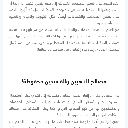
إلغاء الدعم على السلع المدعومة وتحويله إلى دعم نقدي فقط، بل ربما أن
سيناريوهاتها المستقبلية ستبقى مفتوحة للأسوأ لتشمل أيضاً إنهاء الدعم
على بعض الخدمات والقطاعات أيضاً، مثل الكهرباء والمياه والتعليم
والطبابة وغيرها!
مع العلم أن هذه الخدمات والقطاعات لم تسلم من سيناريوهات قضم
الدعم وتخفيض الإنفاق، بل مع فتح بوابات الاستثمار الخاص فيها على
حساب الملكيات العامة ومصلحة المواطنين، في مساعي لاستكمال
تهميش الدولة وإنهاء جزء إضافي من مهامها وواجباتها!
مصالح الناهبين والفاسدين محفوظة!
من المفروغ منه أن إنهاء الدعم السلعي وتحويله إلى نقدي يعني استكمال
مسيرة تحرير أسعار السلع والخدمات وترك الأسواق لفوضاها
والمتحكمين بها من كبار أصحاب الأرباح، كما يعني الحفاظ على مصالح
شبكات النهب والفساد والسوق السوداء!
فمن الواضح أن الحكومة ستحافظ على ما تبقى من فتات الدعم عبر