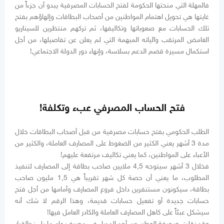
فالمهلة التي منحتها الحكومة لفتح الحسابات المصرفية يبدو أن جزءاً من
غايتها هي تحويل اهتمام المواطنين من أصحاب البطاقات وإلهاؤهم بفتح
تلك الحسابات مع صعوباتها وتكاليفها، ثم تركهم منتظرين للسيناريو
الغامض المرتقب وآلياته المبهمة التي لم يعلن عن تفاصيلها، من أجل
استكمال مسيرة قضم الدعم بسلاسة، وإنهاء دور الدولة الاجتماعي!
فتح الحساب المصرفي عبء وتكلفة!
الطلب الحكومي بفتح حسابات مصرفية من قبل أصحاب البطاقات خلال
مدة 3 أشهر يعني الكثير من الضغوط على المصارف العاملة، والكثير من
الأعباء على المواطنين، كما يعني تكاليف مرتفعة عليهم!
فخلال 3 أشهر سيتوجه 4,5 ملايين صاحب بطاقة إلى المصارف لتنفيذ
المطلوب، ما يعني أن حصة كل شهر تقريباً هي 1,5 مليون صاحب
بطاقة، سيكونون مستنفرين داخل فروع المصارف وأمامها من أجل فتح
حسابات جديدة أو تفعيل حسابات قديمة، وهذا الرقم لا شك أنه
سيشكل عبئاً على كاهل المصارف العاملة والكادر العامل فيها!
وقد نقلت صحيفة الوطن عن أحد المدراء في مصرف عام ما يلي: «القرار