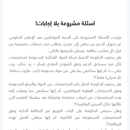
أسئلة مشروعة بلا إجابات!
تزايدت الأسئلة المشروعة على ألسنة المواطنين بعد الإعلان الحكومي
عن تحويل الدعم من سلعي إلى نقدي، وطلب فتح حسابات مصرفية من
قبل كل صاحب بطاقة، ويمكن تلخيصها بالتالي:
هل ستعيد الحكومة الاعتبار لسلة المواد الغذائية المدعومة كمخصصات
لكل فرد مستحق الدعم وفق النموذج النقدي (سكر – رز- شاي- زيت
نباتي...)، أم إنها ستكتفي بما بقي من مواد مدعومة (خبز- مازوت تدفئة-
غاز منزلي) فقط؟!
هل ستعيد الحكومة النظر بكم المخصصات من المواد والسلع المدعومة
وفق الاحتياجات الفعلية للمواطنين، أم إنها ستكتفي بما وصلت إليه
هذه المخصصات من كميات مخفضة وضئيلة بعد سلسلة القضم التي
طالتها خلال السنين الماضية؟!
وهل ستبقي الحكومة على آليات التوزيع عبر البطاقة الذكية وفق
المخصصات المسقوفة غير الكافية، أم إنها ستلغي العمل بهذه
البطاقة؟!