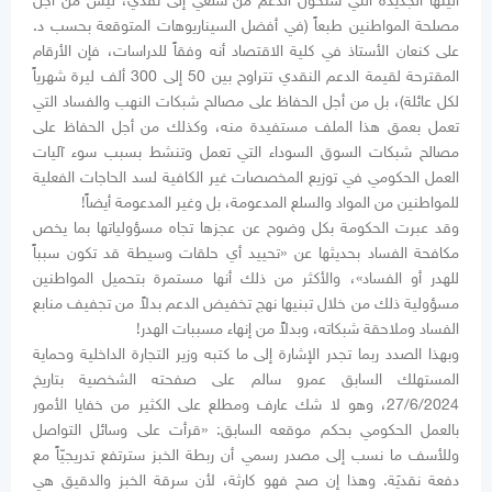
آليتها الجديدة التي ستحول الدعم من سلعي إلى نقدي، ليس من أجل
مصلحة المواطنين طبعاً (في أفضل السيناريوهات المتوقعة بحسب د.
على كنعان الأستاذ في كلية الاقتصاد أنه وفقاً للدراسات، فإن الأرقام
المقترحة لقيمة الدعم النقدي تتراوح بين 50 إلى 300 ألف ليرة شهرياً
لكل عائلة)، بل من أجل الحفاظ على مصالح شبكات النهب والفساد التي
تعمل بعمق هذا الملف مستفيدة منه، وكذلك من أجل الحفاظ على
مصالح شبكات السوق السوداء التي تعمل وتنشط بسبب سوء آليات
العمل الحكومي في توزيع المخصصات غير الكافية لسد الحاجات الفعلية
للمواطنين من المواد والسلع المدعومة، بل وغير المدعومة أيضاً!
وقد عبرت الحكومة بكل وضوح عن عجزها تجاه مسؤولياتها بما يخص
مكافحة الفساد بحديثها عن «تحييد أي حلقات وسيطة قد تكون سبباً
للهدر أو الفساد»، والأكثر من ذلك أنها مستمرة بتحميل المواطنين
مسؤولية ذلك من خلال تبنيها نهج تخفيض الدعم بدلاً من تجفيف منابع
الفساد وملاحقة شبكاته، وبدلاً من إنهاء مسببات الهدر!
وبهذا الصدد ربما تجدر الإشارة إلى ما كتبه وزير التجارة الداخلية وحماية
المستهلك السابق عمرو سالم على صفحته الشخصية بتاريخ
27/6/2024، وهو لا شك عارف ومطلع على الكثير من خفايا الأمور
بالعمل الحكومي بحكم موقعه السابق: «قرأت على وسائل التواصل
وللأسف ما نسب إلى مصدر رسمي أن ربطة الخبز سترتفع تدريجيّاً مع
دفعة نقديَة. وهذا إن صح فهو كارثة، لأن سرقة الخبز والدقيق هي