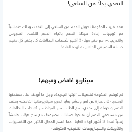
النقدي بدلاً من السلعي!
فقد قررت الحكومة تحويل الدعم من السلعي إلى النقدي وذلك «تماشياً
مع توجهات إعادة هيكلة الدعم باتجاه الدعم النقدي المدروس
والتدريجي»، مع منح مهلة 3 أشهر لأصحاب البطاقات كي يفتح كل منهم
حسابه المصرفي الخاص به لهذه الغاية!
سيناريو غامض ومبهم!
لم توضح الحكومة تفصيلات آليتها الجديدة، وجل ما أوردته على صفحتها
الرسمية كان عبارة عن لغو وحشو بغاية تمرير سيناريوهاتها الغامضة بملف
الدعم وتحويله إلى نقدي، مع الطلب من المواطنين أصحاب البطاقات
من مستحقي الدعم أن يفتحوا حسابات مصرفية، مع منح هؤلاء هامشاً
زمنياً لمدة 3 أشهر لهذه الغاية، مما فسح المجال للكثير من التفسيرات
والتأويلات والسيناريوهات التنفيذية المتوقعة!