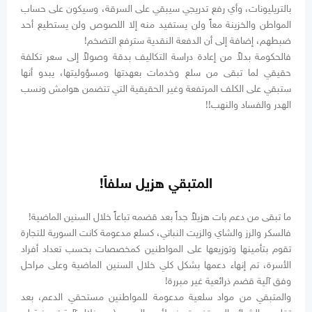
بالتريليونات، وأي رفع تدريجي سيبقي على السرقة، وسيكون على حساب
المواطن والخزينة معاً ولن يستفيد منه إلا اللصوص ولن يستطيع أحد
ضبطهم، إضافة إلى أن الدفعة النقدية سترفع التضخم!
فالحكومة بدلاً من إعادة دراسة التكاليف بدقة وصولاً إلى سعر تكلفة
حقيقي لما تبقى من سلع وخدمات بعهدتها ومسؤوليتها، يبدو أنها
ستبقي على الكلف المرتفعة وغير الحقيقية التي تتضمن هوامش ونسب
الهدر والفساد والنهب!!
المتبقي هزيل سلفاً!
ما تبقى من دعم بات هزيلاً جداً بعد قضمه تباعاً خلال السنين الماضية!
فالسكر والرز والشاي والزيت النباتي، كسلع مدعومة كانت السورية للتجارة
تقوم بتأمينها وتوزيعها على المواطنين كمخصصات بحسب تعداد أفراد
الأسرة، تم إنهاء دعمها بشكل كلي خلال السنين الماضية وعلى مراحل
وفق آلية قضم ذرائعية غير مبررة!
والمتبقي من مواد سلعية مدعومة للمواطنين مستحقي الدعم، بعد