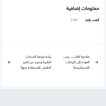
معلومات إضافية
العدد رقم:
1181
فلاحوا الغاب... يجب
زيادة تعرفة الخدمات
العودة إلى الزراعات
الطبية ومزيد من الفرز
arrow_back
arrow_forward
الاستراتيجية!
الطبقي للاستفادة منها!