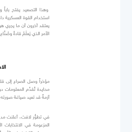
وهذا التصعيد يفتح باباً
استخدام القوة العسكرية داخ
يعتقد آخرون أن ما يجري هو
الأمر الذي يَعلَمُ قادةُ وصُنّ
الاس
مؤخراً وصل الصراع إلى قلب
محايدة تُقدِّم المعلومات د
أزمةً قد تعيد صياغة صورته 
في تطوُّر لافت، أعلنت مدير