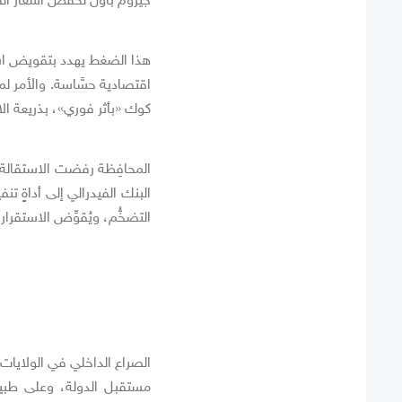
هذا الضغط يهدد بتقويض است
اقتصادية حسَّاسة. والأمر لم
كوك «بأثر فوري»، بذريعة ال
المحافِظة رفضت الاستقالة وت
البنك الفيدرالي إلى أداةٍ تنف
التضخُّم، ويُقوِّض الاستقرار
الصراع الداخلي في الولايات 
مستقبل الدولة، وعلى طبي