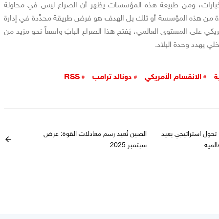
تخبارات، ومن طبيعة هذه المؤسسات يظهر أن الصراع ليس في محاولة
ة من هذه المؤسسة أو تلك بل الهدف هو فرض طريقة محدَّدة في إدارة
مريكي على المستوى العالمي، يَفتح هذا الصراع البابَ واسعاً نحو مزيد من
خلي يهدد وحدة البلاد.
ة
الانقسام الأمريكي
دونالد ترامب
RSS
 تحول استراتيجي يعيد
الصين تُعيد رسم معادلات القوة: عرض
arrow_back
المية
سبتمبر 2025