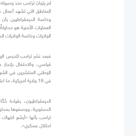
لم يتوانَ ترامب منذ وصول
المناطق التي تشهد أعمال ع
وخاصة الديمقراطيين بأن 
العمليات الأمنية هو محاول
الولايات وخاصة الولايات الد
فبعد نشر ترامب للحرس الوط
في 19 ولاية أمريكية، ما اعتبره كثيرٌ من خصوم ترامب أنّه عسكرة للحياة المدنية للأمريكيين.
الديمقراطيون، بقيادة حُكّ
الدستورية، ووصفوها بمحاو
ترامب بأنها «أبشع انتهاك لل
احتلال عسكري».