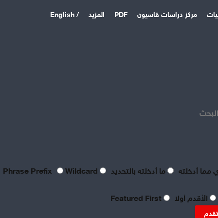
يات
مركز دراسات قاسيون
PDF
المزيد
/ English
اخر المقالات
منذ 17 ساعة
بعد فشل القواعد الأمريكية:
الباكستان وتركيا والسعودية
البحث
توقع اتفاقية دفاع مشترك
منذ 5 أيام
بصراحة مطالب العمال بالعدالة
اليوم لا تتعدى الحد الأدنى
للحياة
 مما أدخلته
ما أدخلته بالتحديد
Phrase Prefix
Wildcard
منذ 5 أيام
تعقيبٌ عمالي على طروحات
الأقدم أولا
Featured First
الصناعي نور الدين سمحا حول
واقع الصناعة النسيجية
تقدم