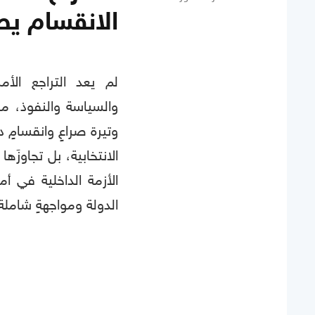
الانقسام يص
لم يعد التراجع الأ
والسياسة والنفوذ، مج
وتيرة صراعٍ وانقسامٍ د
الانتخابية، بل تجاوزَه
الأزمة الداخلية في أ
الدولة ومواجهةٍ شاملة