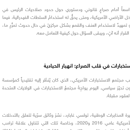
 واسعاً أمام صراعٍ قانوني ودستوري حول حدود صلاحيات الرئيس في
ل الأراضي الأمريكية، ومتى يحقُّ له استخدامُ السلطات الفيدرالية. فيما
 تمهيدٌ لاستخدام العنف والقمع بشكل مركزيّ في حال حدوث تمرُّدٍ ما،
َاع القرار أنه آتٍ، ويبقى السؤال حول كيفية التعامل معه.
تخبارات في قلب الصراع: انهيار الحيادية
 مجتمع الاستخبارات الأمريكي، الذي كان يُنظَر إليه تقليدياً كمؤسسة
ون تحيّز سياسي. اليوم يواجِهُ مجتمعُ الاستخبارات في الولايات المتحدة
لعقود مقبلة.
ة المخابرات الوطنية، تولسي غابارد، نشرَ وثائق سرّية تتعلق بالتدخلات
المزعومة في الانتخابات الأمريكية عامي 2016 و2020، وخاصة تلك التي تتناول علاقة ترامب