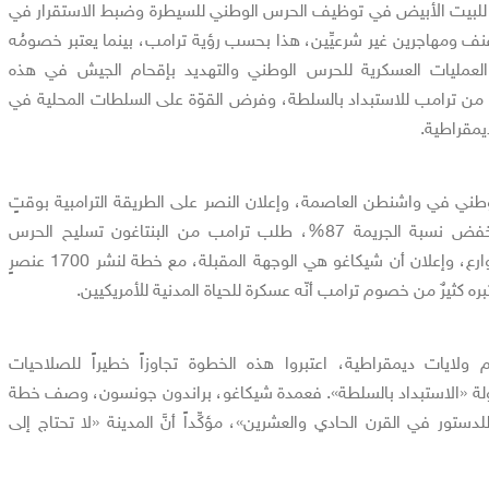
ه للبيت الأبيض في توظيف الحرس الوطني للسيطرة وضبط الاستقرار في
نف ومهاجرين غير شرعيِّين، هذا بحسب رؤية ترامب، بينما يعتبر خصومُه
العمليات العسكرية للحرس الوطني والتهديد بإقحام الجيش في هذه
ةٌ من ترامب للاستبداد بالسلطة، وفرض القوّة على السلطات المحلية في
يمقراطية.
ني في واشنطن العاصمة، وإعلان النصر على الطريقة الترامبية بوقتٍ
قياسي، والاحتفال بإنجاز خفض نسبة الجريمة 87%، طلب ترامب من البنتاغون تسليح الحرس
الوطني المنتشرين في الشوارع، وإعلان أن شيكاغو هي الوجهة المقبلة، مع خطة لنشر 1700 عنصرٍ
ام ولايات ديمقراطية، اعتبروا هذه الخطوة تجاوزاً خطيراً للصلاحيات
لة «الاستبداد بالسلطة». فعمدة شيكاغو، براندون جونسون، وصف خطة
دستور في القرن الحادي والعشرين»، مؤكِّداً أنَّ المدينة «لا تحتاج إلى