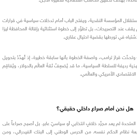
قلال المؤسسة النقدية، ويفتح الباب أمام تدخلات سياسية في قرارات
 يقف عند التصريحات، بل تطوَّر إلى خطوة استثنائية بإقالة المحافظة ليزا
اشتباه في تورطها بقضية احتيال عقاري.
حدَّت قرارَ ترامب، واصفة الخطوة بأنها سابقة خطيرة، إذ تُهدِّدُ بتحويل
يذية رديفة للسلطة السياسية، ما قد يُضعِفُ ثقةَ العالَم بالدولار، ويُفاقِم
 الاقتصادي الأمريكي والعالَمي.
هل نحن أمام صراع داخلي حقيقي؟
المتحدة لم يعد مجرَّد خلافٍ انتخابي أو سياسيّ عابر. بل أصبح صراعاً على
عة نظام الحكم نفسه. من الحرس الوطني إلى البنك الفيدرالي، ومن