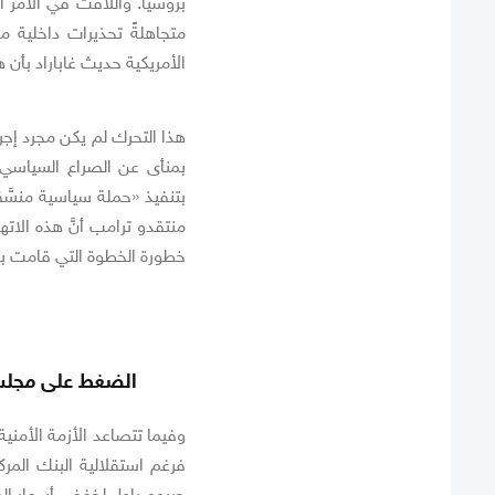
متجاهلةً تحذيرات داخلية 
الأمريكية حديث غاباراد بأن
هذا التحرك لم يكن مجرد إجرا
بمنأى عن الصراع السياسي. ف
بتنفيذ «حملة سياسية منسّ
منتقدو ترامب أنَّ هذه الا
خطورة الخطوة التي قامت بها 
الضغط على مجلس ا
وفيما تتصاعد الأزمة الأمني
فرغم استقلالية البنك المر
جيروم باول لخفض أسعار ال