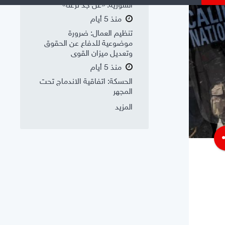
السورية: «عن جد نزعتا»
منذ 5 أيام
تنظيم العمال: ضرورة
موضوعية للدفاع عن الحقوق
وتعديل ميزان القوى
منذ 5 أيام
الحسكة: اتفاقية الاندماج تحت
المجهر
المزيد
s