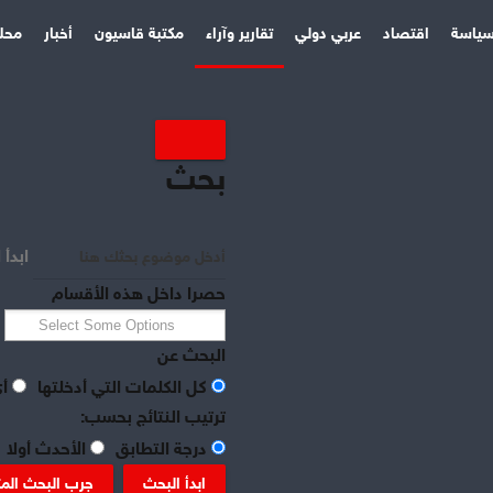
ياسة
اقتصاد
عربي دولي
تقارير وآراء
مكتبة قاسيون
أخبار
محل
بحث
ابدأ 
حصرا داخل هذه الأقسام
البحث عن
كل الكلمات التي أدخلتها
أي
ترتيب النتائج بحسب:
درجة التطابق
الأحدث أولا
ابدأ البحث
جرب البحث الم