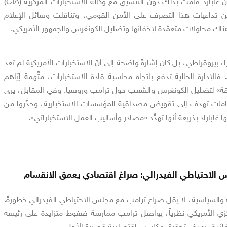
بروسيا. واللافت في الأمر أنَّ غابارد قامت بذلك دون التنسيق مع وكالة الاستخبارات المركزية (CIA)
من تداعيات هذا التصرف على الأمن القومي، وتناقلت وسائل الإعلام
 هناك محاولات متعمَّدة لإخفائها وتضليل الكونغرس والجمهور الأمريكي.
ء بيروقراطي، بل كان إشارةً واضحة إلى أنّ الاستخبارات الأمريكية لم تعد
الإدارة الحالية تدفع باتجاه محاسبة قادة الاستخبارات، متَّهمة إيّاهم
َقة» لتضليل الكونغرس والشعب حول ترامب وروسيا. وفي المقابل، يرى
تهامات تهدف إلى تقويض مصداقية المؤسسات الاستخبارية، وحذَّروا من
غاباراد بذريعة أنها تهدِّد «مصادر وأساليب العمل الاستخباراتي».
لاحتياطي الفيدرالي: صراعٌ اقتصادي يعمق الانقسام
ة والسياسية، لا يقل صراع ترامب مع مجلس الاحتياطي الفيدرالي خطورةً.
كزي الأمريكي نظرياً، يواصل ترامب ممارسة ضغوط متزايدة على رئيسه
فائدة، بهدف تحقيق مكاسب اقتصادية قصيرة الأجل.