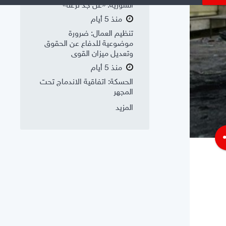
السورية: «عن جد نزعتا»
منذ 5 أيام
تنظيم العمال: ضرورة
موضوعية للدفاع عن الحقوق
وتعديل ميزان القوى
منذ 5 أيام
الحسكة: اتفاقية الاندماج تحت
المجهر
المزيد
s