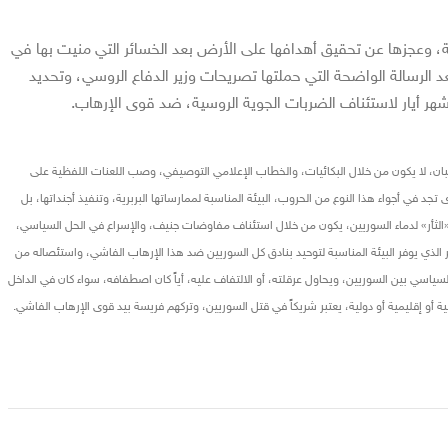
 وعجزها عن تحقيق أهدافها على الأرض بعد الخسائر التي منيت بها في
د الرسالة الواضحة التي حملتها تصريحات وزير الدفاع الروسي، وتحديد
ر أيار لاستئناف الضربات الجوية الروسية، ضد قوى الإرهاب
.
لجبان، لا يكون من خلال البكائيات، والخطاب الإعلامي التوصيفي، وصب اللعنات اللفظية على
د في أجواء هذا النوع من الحروب، البيئة المناسبة لممارساتها البربرية، وتنفيذ أجنداتها، بل
«الثأر» لدماء السوريين، يكون من خلال استئناف مفاوضات جنيف، والإسراع في الحل السياسي،
مر الذي يوفر البيئة المناسبة لتوحيد بنادق كل السوريين ضد هذا الإرهاب الفاشي، واستئصاله من
سياسي بين السوريين، ويحاول عرقلته، أو الالتفاف عليه، أياً كان اصطفافه، سواء كان في الداخل
 أو إقليمية أو دولية، يعتبر شريكاً في قتل السوريين، وتركهم فريسة بيد قوى الإرهاب الفاشي
.