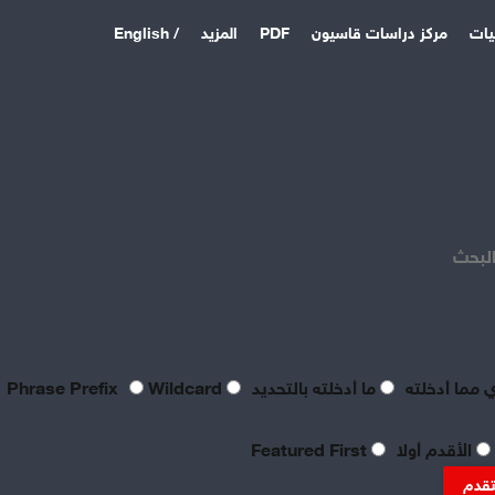
يات
مركز دراسات قاسيون
PDF
المزيد
/ English
اخر المقالات
منذ يوم
بعد فشل القواعد الأمريكية:
الباكستان وتركيا والسعودية
البحث
توقع اتفاقية دفاع مشترك
منذ 5 أيام
بصراحة مطالب العمال بالعدالة
اليوم لا تتعدى الحد الأدنى
للحياة
 مما أدخلته
ما أدخلته بالتحديد
Phrase Prefix
Wildcard
منذ 5 أيام
تعقيبٌ عمالي على طروحات
الأقدم أولا
Featured First
الصناعي نور الدين سمحا حول
واقع الصناعة النسيجية
تقدم