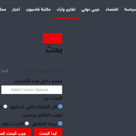
ياسة
اقتصاد
عربي دولي
تقارير وآراء
مكتبة قاسيون
أخبار
محل
بحث
ابدأ 
حصرا داخل هذه الأقسام
البحث عن
كل الكلمات التي أدخلتها
أي
ترتيب النتائج بحسب:
درجة التطابق
الأحدث أولا
ابدأ البحث
جرب البحث الم