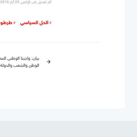
آخر تعديل على الإثنين, 23 أيار 2016 20:19
الحل السياسي
طرطو
بيان: واجبنا الوطني الم
arrow_forward
الوطن والشعب والدولة