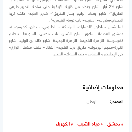
شارع 29 أيار- شارع بغداد من كازية الأزبكية حتى ساحة التحرير-طرفي
الطريق"- شارع بغداد الراجع يسار الطريق"- شارع العابد- خلف تربة
الدحداح-ساروجة- العقيبة- باب توما- القيمرية".
كما شمل مناطق "الجمارك- البرامكة - الحلبوني- ميدان- كفرسوسة-
دمشق القديمة- شاغور- شارع الأمين- باب مصلى- السويقة- تنظيم
كفرسوسة- الزاهرة القديمة- الزاهرة الجديدة- شارع خالد بن الوليد- شارع
الثورة-مخيم اليرموك- طريق درعا القديم- الفتالة- خلف مشفى الرازي-
حي الإخلاص- التضامن- دف الشوك- القدم.
معلومات إضافية
المصدر:
الوطن
دمشق
مياه الشرب
الكهرباء