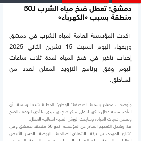
دمشق: تعطل ضخ مياه الشرب لـ50
منطقة بسبب «الكهرباء»
أكدت المؤسسة العامة لمياه الشرب في دمشق
وريفها، اليوم السبت 15 تشرين الثاني 2025
إحداث تأخير في ضخ المياه لمدة ثلاث ساعات
اليوم وفق برنامج التزويد المعلن لعدد من
المناطق.
وأوضحت مصادر رسمية لـصحيفة" الوطن" المحلية شبه الرسمية، أن
التأخير سببه عطل بالكهرباء على مركز ضخ نهر بردى ما أدى لتوقف الضخ
ونقص كميات المياه، وسارعت الورش الفنية لمعالجة العطل.
هذا وشمل التعميم الصادر عن المؤسسة، نحو 50 منطقة بدمشق وهي
"شارع المهدي بن بركة- الشعلان-الصالحية- الروضة- الجسر الأبيض
الطلياني- المزرعة- شارع الحمراء- الميسات- عرنوس-المزرعة- الشهبندر-