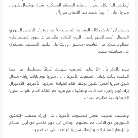
لإطلاق النار بكل المحاور ونقاط الانتشار العسكرية شمال وشمال شرقي
سوريا، على أن يبدأ تنفيذ هذا الاتفاق فورياً".
وسبق أن أفادت وكالة الصحافة الفرنسية (أ ف ب) بأن الرئيس السوري
الانتقالي أحمد الشرع يلتقي، اليوم الثلاثاء، قائد قوات سوريا الديمقراطية
مظلوم عبدي في العاصمة دمشق، وذلك على خلفية التصعيد العسكري
في محافظة حلب.
يجدر بالذكر بأن 24 ساعة الماضية شهدت أحداثاً متسلسلة في هذا
الملف، بدأت بإعلان المبعوث الأمريكي إلى سوريا توم باراك زيارته شمال
شرق سوريا أمس الإثنين برفقة قائد القيادة المركزية الأميركية الأدميرال
براد كوبر وإجراء محادثات وصفها بالجوهرية مع القائد العام لقوات سوريا
الديمقراطية مظلوم عبدي.
وبحسب الحديث المعلن للمبعوث الأمريكي فإن زيارته هدفت «لتمكين
السوريين من الاتحاد مع بعضهم البعض في جهدٍ متجددٍ من أجل السلام
والازدهار المشترك» و«إعطاء سورية فرصة» على حد تعبيره.