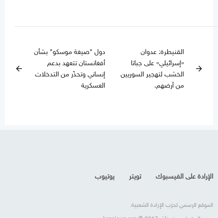
القنيطرة: عدوان
دول "صيغة موسكو" بشأن
«إسرائيلي» على جباتا
أفغانستان تتعهد بدعم
arrow_back
arrow_forward
الخشب لتهجير السوريين
إنساني وتحذّر من التدخلات
من أرضهم.
العسكرية
الإرادة على الفيسبوك
تويتر
يوتيوب
الموقع الرسمي لحزب الإرادة الشعبية.