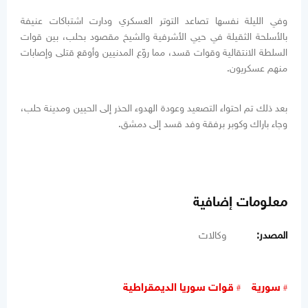
وفي الليلة نفسها تصاعد التوتر العسكري ودارت اشتباكات عنيفة
بالأسلحة الثقيلة في حيي الأشرفية والشيخ مقصود بحلب، بين قوات
السلطة الانتقالية وقوات قسد، مما روّع المدنيين وأوقع قتلى وإصابات
منهم عسكريون.
بعد ذلك تم احتواء التصعيد وعودة الهدوء الحذر إلى الحيين ومدينة حلب،
وجاء باراك وكوبر برفقة وفد قسد إلى دمشق.
معلومات إضافية
المصدر:
وكالات
سورية
قوات سوريا الديمقراطية