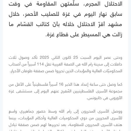
الاحتلال المجرم، سلّمتهن المقاومة في وقت
سابق نهار اليوم في غزة للصليب الأحمر، خلال
مشهد أقرّ الاحتلال خلاله بأنّ كتائب القسّام ما
زالت هي المسيطر على قطاع غزة.
وحتى عصر اليوم السبت 25 كانون الثاني 2025 تأكد وصول ثلاث
حافلات إلى مدينة رام الله في الضفة الغربية تقل 114 أسيراً من أصحاب
المحكوميّات العالية والمؤبدات الذين تحرروا ضمن صفقة طوفان الأحرار.
كما وصل حتى ساعة إعداد هذا الخبر 16 أسيراً فلسطينياً على الأقل من
مجموعة الأسرى الفلسطينيين المُفرج عنهم اليوم إلى مستشفى غزة
الأوروبي في خانيونس.
ووصل الأسرى المحررون إلى رام الله وسط حضور جماهيري واسع
للأسرى المحررين من ذوي المحكوميات العالية وأحكام المؤبدات، بينما
هتف الأسرى المحررون للمقاومة، بعد تحريرها لهم ضمن صفقة تبادل