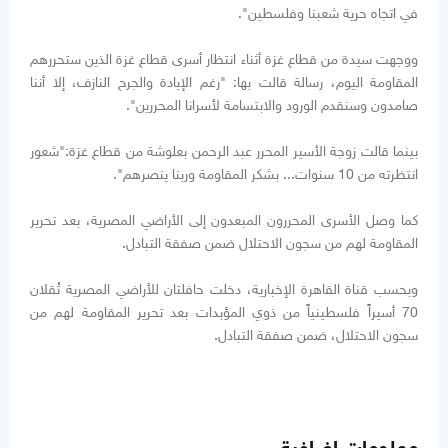
في اتجاه حرية شعبنا وفلسطين".
ووجهت سيدة من قطاع غزة أثناء انتظار أسرى قطاع غزة الذين ستحررهم
المقاومة اليوم، رسالة قالت بها: "رغم الإبادة والجرح النازف، إلا أننا
صامدون وسنقدم الورود والابتسامة لأسرانا المحررين".
بينما قالت زوجة الأسير المحرر عبد الرحمن بعلوشة من قطاع غزة:"شعور
انتظرته من 10 سنوات... بشكر المقاومة وربنا ينصرهم".
كما وصل الأسرى المحررون المبعدون إلى الأراضي المصرية، بعد تحرير
المقاومة لهم من سجون الاحتلال ضمن صفقة التبادل.
وبحسب قناة القاهرة الإخبارية، دخلت حافلتان للأراضي المصرية تُقلان
70 أسيراً فلسطينياً من ذوي المؤبدات بعد تحرير المقاومة لهم من
سجون الاحتلال، ضمن صفقة التبادل.