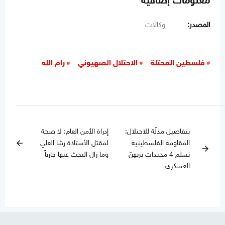
معلومات إضافية
المصدر:
وكالات
فلسطين المحتلة
الاحتلال الصهيوني
رام الله
بتفاصيل مذلّة للاحتلال:
إدراة الأمن العام: لا صحة
المقاومة الفلسطينية
لمقتل الأستاذة رشا العلي
arrow_back
arrow_forward
تسلم 4 مجندات بزيهنّ
وما زال البحث عنها جارياً
العسكري