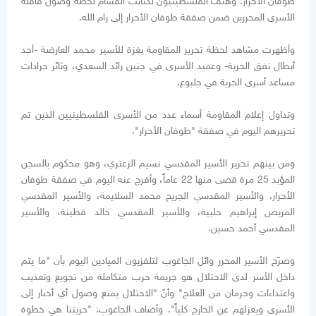
طوفان الأحرار. وهتف الفلسطينيون لكتائب القسام لحظة وصول قافلة
الأسرى المحررين ضمن صفقة طوفان الأحرار إلى رام الله.
وأظهرت مشاهد لحظة تحرير المقاومة بغزة للأسير محمد العارضة -أحد
أبطال نفق الحرية- وعميد الأسرى في جنين رائد السعدي، وثائر جرادات
مساعد أسرى الحرية في جلبوع.
وتداول إعلام المقاومة أسماء عدد من الأسرى الفلسطينيين الذين تم
تحريرهم اليوم في صفقة "طوفان الأحرار".
ومن بينهم تحرير الأسير المقدسي نسيم الزعتري، وهو محكوم بالسجن
المؤبد 25 مرة قضى منها 22 عاماً، وأفرج عنه اليوم في صفقة طوفان
الأحرار. والأسير المقدسي الجريح محمد السلايمة، والأسير المقدسي
المريض إبراهيم حلبية، والأسير المقدسي خالد قطينة، والأسير
المقدسي أحمد حسين.
وصرّح الأسير المحرر وائل الجاغوب لتلفزيون الميادين اليوم بأن "ما يتم
داخل الأسر لدى الاحتلال هو جريمة حرب متكاملة من تجويع وتعذيب
واعتداءات وحرمان من العلاج" وأنّ "الاحتلال يمنع وصول أي أخبار إلى
الأسرى ويعزلهم عن الخارج كلياً". وأضاف الجاغوب: "حريتنا هي خطوة