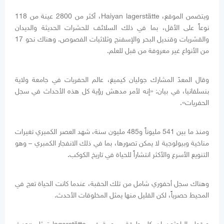
ويتضمن الموقع، Haiyan lagerstätte، أكثر من 2800 عينة من 118
نوعاً على الأقل، بما في ذلك السلائف للحشرات الحديثة والديدان
والقشريات وقنديل البحر والإسفنج وثلاثيات الفصوص. وهناك نحو 17
من الأنواع غير معروفة من قبل للعلم.
وقال المعدّ المشارك جوليان كيميغ، عالم الحفريات في جامعة ولاية
بنسلفانيا، في بيان: «إنه لأمر مدهش رؤية كل هذه الأحداث في سجل
الحفريات».
ومنذ ما بين 541 مليوناً و485 مليون سنة، شهد العصر الكمبري تغيرات
مناخية وبيولوجية لا يمكن تصورها، بما في ذلك الانفجار الكمبري – وهو
التنويع الأسرع والأكثر انتشاراً للحياة في تاريخ الكوكب.
وهناك سجل أحفوري شامل من تلك الحقبة، عندما كانت الحياة تعج في
المحيط حصرياً، لكن القليل منها يمثل المخلوقات الأحدث.