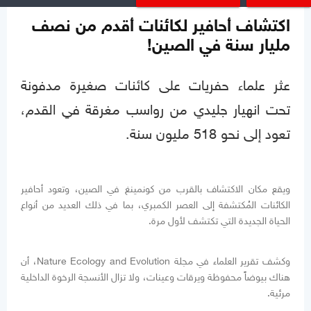
منوعات
تموز 08, 2021
اكتشاف أحافير لكائنات أقدم من نصف
مليار سنة في الصين!
عثر علماء حفريات على كائنات صغيرة مدفونة
تحت انهيار جليدي من رواسب مغرقة في القدم،
تعود إلى نحو 518 مليون سنة.
ويقع مكان الاكتشاف بالقرب من كونمينغ في الصين، وتعود أحافير
الكائنات المُكتشفة إلى العصر الكمبري، بما في ذلك العديد من أنواع
الحياة الجديدة التي تكتشف لأول مرة.
وكشف تقرير العلماء في مجلة Nature Ecology and Evolution، أن
هناك بيوضاً محفوظة ويرقات وعينات، ولا تزال الأنسجة الرخوة الداخلية
مرئية.