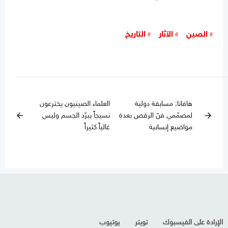
الصين
الآثار
التاريخ
هافانا: مسابقة دولية
العلماء الصينيون يخترعون
لمصمّمي فنّ الرقص بعدة
نسيجاً يبرّد الجسم وليس
arrow_back
arrow_forward
مواضيع إنسانية
غالياً كثيراً
الإرادة على الفيسبوك
تويتر
يوتيوب