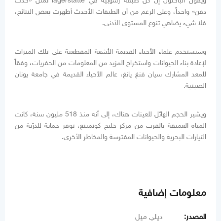
ويقول الباحثون إن كل طبقة رسوبية في lagerstätte تمثل «حدث
دفن» واحداً، وعلى الرغم من أن الطبقات الأحدث أظهرت بعض النتائج،
فلا شيء يضاهي تنوع المستوى الأدنى.
وسيستخدم علماء الأحياء القديمة الأشعة المقطعية على تلك الميزات
لإعادة بناء الحيوانات واستخراج المزيد من المعلومات من الحفريات، وفقاً
للمعد المشارك سيان فنغ يانغ، عالم الأحياء القديمة في جامعة يونان
الصينية.
ويشير الحجم الهائل للعينات هناك، إلى أنه منذ 518 مليون سنة، كانت
المياه العميقة بالقرب من مركز خليج كونمينغ، توفر حماية للذرّية من
التيارات البحرية والحيوانات المفترسة والمخاطر الأخرى.
معلومات إضافية
المصدر:
ديلي ميل