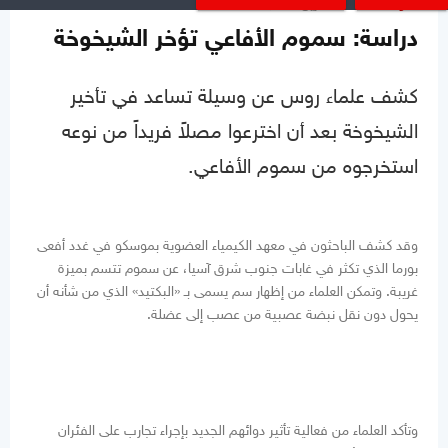
منوعات
تشرين1 02, 2013
دراسة: سموم الأفاعي تؤخر الشيخوخة
كشف علماء روس عن وسيلة تساعد في تأخير
الشيخوخة بعد أن اخترعوا مصلاً فريداً من نوعه
استخرجوه من سموم الأفاعي.
وقد كشف الباحثون في معهد الكيمياء العضوية بموسكو في غدد أفعى
بورما الذي تكثر في غابات جنوب شرق آسيا، عن سموم تتسم بميزة
غريبة. وتمكن العلماء من إظهار سم يسمى بـ «البكتيد» الذي من شأنه أن
يحول دون نقل نبضة عصبية من عصب إلى عضلة.
وتأكد العلماء من فعالية تأثير دوائهم الجديد بإجراء تجارب على الفئران