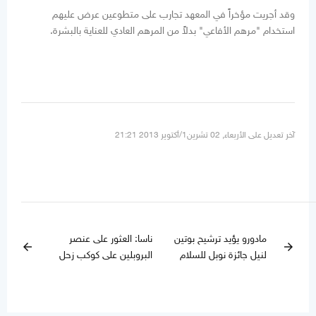
وقد أجريت مؤخراً في المعهد تجارب على متطوعين عرض عليهم
استخدام "مرهم الأفاعي" بدلاً من المرهم العادي للعناية بالبشرة.
آخر تعديل على الأربعاء, 02 تشرين1/أكتوير 2013 21:21
مادورو يؤيد ترشيح بوتين
ناسا: العثور على عنصر
arrow_back
arrow_forward
لنيل جائزة نوبل للسلام
البروبلين على كوكب زحل