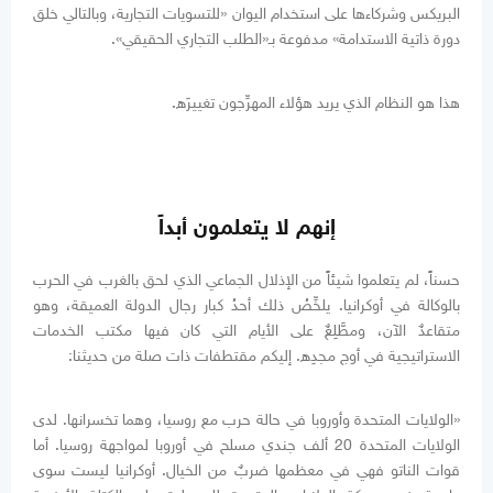
البريكس وشركاءها على استخدام اليوان «للتسويات التجارية، وبالتالي خلق
دورة ذاتية الاستدامة» مدفوعة بـ«الطلب التجاري الحقيقي».
هذا هو النظام الذي يريد هؤلاء المهرِّجون تغييرَه.
إنهم لا يتعلمون أبداً
حسناً، لم يتعلموا شيئاً من الإذلال الجماعي الذي لحق بالغرب في الحرب
بالوكالة في أوكرانيا. يلخِّصُ ذلك أحدُ كبار رجال الدولة العميقة، وهو
متقاعدٌ الآن، ومطَّلِعٌ على الأيام التي كان فيها مكتب الخدمات
الاستراتيجية في أوج مجدِه. إليكم مقتطفات ذات صلة من حديثنا:
«الولايات المتحدة وأوروبا في حالة حرب مع روسيا، وهما تخسرانها. لدى
الولايات المتحدة 20 ألف جندي مسلح في أوروبا لمواجهة روسيا. أما
قوات الناتو فهي في معظمها ضربٌ من الخيال. أوكرانيا ليست سوى