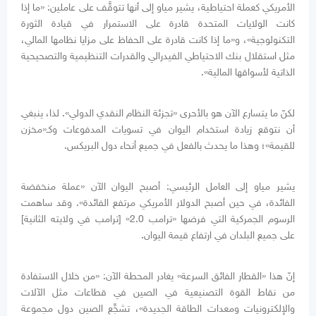
الأمريكي كعملة احتياطية، يشير مياو إلى أنها تتوقَّف على عاملين: «ما إذا
كانت الولايات المتحدة قادرة على الاستمرار في قيادة الثورة
التكنولوجية»، و«ما إذا كانت قادرة على الحفاظ على مزايا نظامها المالي،
مثل استقلال بنك الاحتياطي الفيدرالي والقدرات التنظيمية والتصحيحية
الذاتية لأسواقها المالية».
لكنّ ما يتسارع الآن هو بالأحرى «تجزئة النظام النقدي الدولي». لذا، ينبغي
أن نتوقع زيادة استخدام اليوان في تسويات المدفوعات وكـ«مخزن
للقيمة»؛ وهذا ما يحدث بالفعل في جميع أنحاء دول البريكس.
يشير مياو إلى العامل الرئيسي: أصبح اليوان الآن «عملة منخفضة
الفائدة، في حين أصبح الدولار الأمريكي مرتفع الفائدة». وقد ساهمت
الرسوم الجمركية التي فرضها «ترامب 2.0» [ترامب في ولايته الثانية]
على جميع البلدان في ارتفاع قيمة اليوان.
إنّ هذا «القطار الفائق السرعة» يغادر المحطة الآن: «من خلال الاستفادة
من نقاط القوة التصنيعية في الصين في قطاعات مثل الآلات
والإلكترونيات ومعدات الطاقة الجديدة»، تشجِّع الصين دول مجموعة