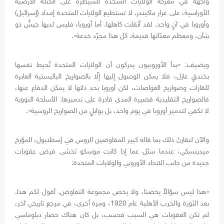
واجهة في معركة الولايات المتحدة للسيطرة على الكتلة الأرضية
الأوراسية، على غرار ماكيندر. لا تستطيع الولايات المتحدة إمداد (إسرائيل)
وأوروبا في آنٍ واحد. لقد أثقلت كاهلها. أما أوروبا، فليس لديها جيشٌ ذو
شأن، ومعظم معدّاتها قديمة. كل هذا مجرّد خدعة«.
ويضيف: «بدأ الأوروبيون يدركون أن الولايات المتحدة تُحيط نفسها
بخندقٍ عازل، فلا يمكن الوصول إليها إلّا بالصواريخ الباليستية العابرة
للقارات وصواريخ الغواصات، لكن أوروبا بحد ذاتها لا يمكن الدفاع عنها،
فالصواريخ التقليدية قصيرة المدى قادرة على تدميرها. الأسلحة النووية
لا تكفي لتدمير أوروبا في يوم واحد، بل بوابلٍ من الصواريخ الروسية».
والآن لنقارنْ ذلك بما قاله كبير المفاوضين الروس في إسطنبول، المؤرخ
ميدينسكي، عندما سئل عما إذا كانت موسكو تخشى فرض عقوبات
جديدة من جانب الاتحاد الأوروبي والولايات المتحدة:
«هذا ليس سؤالاً يخصنا، ولا يخص مجموعة التفاوض. أقول لكم هذا.
بعد الثورة والحرب الأهلية عام 1920، ومرة أخرى، في مرجع تاريخي آخر،
لم تكن العقوبات هي السبب فحسب، بل كان هناك حصار دبلوماسي