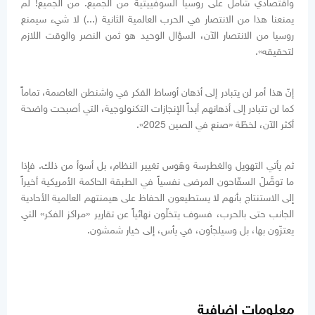
واقتصادي شامل على روسيا السوفييتية من الجميع. من الجميع! لم
يمنعنا هذا من الانتصار في الحرب العالمية الثانية (...) لا شيء سيمنع
روسيا من الانتصار الآن، السؤال الوحيد هو ثمن النصر والوقت اللازم
لتحقيقه».
إنّ هذا أمر لن يتبادر إلى أذهان أوساط الفكر في واشنطن العاصمة، تماماً
كما لن تتبادر إلى أذهانهم أبداً الإنجازات التكنولوجية، التي أصبحت واضحة
أكثر الآن، لخطّة «صنع في الصين 2025».
ثم يأتي التهويل والغطرسة وهَوس تغيير النظام، بل أسوأ من ذلك. فإذا
ما توصَّلَ السفّاحون المرضى نفسياً في الطبقة الحاكمة الأمريكية أخيراً
إلى الاستنتاج بأنهم لا يستطيعون الحفاظ على هيمنتهم العالمية الأحادية
الجانب حتى بالحرب، فسوف يتخلّون نهائياً عن تقارير «مراكز الفكر» التي
يعتزّون بها، بل وسيلجأون، في يأس، إلى خيار شمشون.
معلومات إضافية