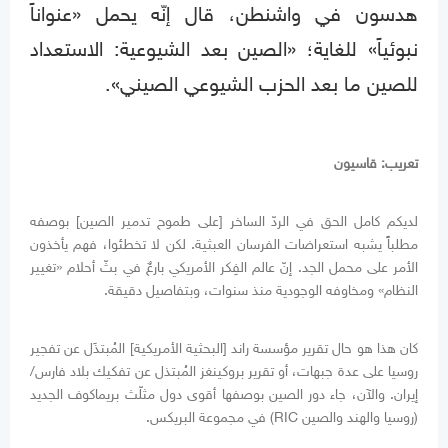
هدسون في واشنطن، قال إنّه يحمل «عنواناً
نبوئياً» للغاية؛ «الصين بعد الشيوعية: الاستعداد
للصين ما بعد الحزب الشيوعي الصيني».
تعريب: قاسيون
لديكم كامل الحق في الردّ الساخر [على طموح تدمير الصين] بوصفه
مطلباً يشبه استعراضات الفرسان العبثية. لكن لا تخطئوا، فهم يأخذون
الأمر على محمل الجد. إنّ عالم الفِكر الأمريكي بارعٌ في بثّ أحلام «تغيير
النظام» ومخاوفه الوجودية منذ سنوات، وبتفاصيل دقيقة.
كان هذا هو حال تقرير مؤسسة راند [البحثية الأمريكية] المُبتذَل عن تفجير
روسيا على عدة جبهات، أو تقرير بروكينغز المُبتذل عن تفكيك بلاد فارس/
إيران. والآن، جاء دور الصين بوصفها أقوى دول مثلّث بريماكوف الجديد
(روسيا والهند والصين RIC) في مجموعة البريكس.