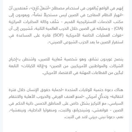
إنهم في الواقع يُبالغون في استخدام مصطلح «أشعلْ نَارِيَ»، مُعتقدين أنّ
«انهيار النظام المفاجئ في الصين ليس مستحيلاً تماماً». ويعودون إلى
مكتب الخدمات الاستراتيجية القديم - سَلَف وكالة المخابرات المركزية
(CIA) - وعملياته في الصين خلال الحرب العالمية الثانية، مُشيرين إلى أن
«قوات العمليات الخاصة الأمريكية (SOF) قادرة على المساعدة في
استقرار الصين ما بعد الحزب الشيوعي الصيني».
ينصح غوردون تشانغ، وهو شخصية مُعادِية للصين، واشنطن بـ«إخراج
الشركات والمواطنين الأمريكيين من الصين» و«إزالة الكيانات» التابعة
لبكّين من القطاعات المهمّة في الاقتصاد الأمريكي.
هناك دعوة حتمية للولايات المتحدة «لحماية حقوق الإنسان خلال فترة
انتقالية» وتدخُّلٍ أمريكي «لمنع العنف العِرقي والحروب الأهلية والانتقام
السياسي، مع التركيز بشكل خاص على المناطق الخمس ذاتية الحكم في
الصين - قوانغشي، وشينجيانغ، والتبت، ومنغوليا الداخلية، ونينغشيا».
نعم، دعونا نبني ديزني لاند في التبت.