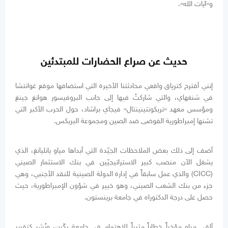
و«آيات الله».
حديث عن صراع الحضارات للمبتدئين
إنني أقترح كترياق واقعي محادثتنا الأخيرة التي استضافها موقع غوانتشا
في شنغهاي، والتي شاركتُ فيها إلى جانب البروفيسور هوانغ جينغ
ومؤسس معهد «تريكونتينينتال» فيجاي براشاد، حول الحرب الأكبر التي
تشنها إمبراطورية الفوضى ضد الصين ومجموعة البريكس.
أضف إلى ذلك بعض الملاحظات الجيّدة التي أبداها مياو يانليانغ، الذي
يشغل الآن منصب كبير الاستراتيجيّين في بنك الاستثمار الصيني
(CICC) والذي عمل سابقاً في إدارة الدولة الصينية للنقد الأجنبي، وهي
جزء من بنك الشعب الصيني، وهو خبير في شؤون الإمبراطورية، حيث
حصل على درجة الدكتوراه في جامعة برينستون.
ألقى مياو مؤخراً خطاباً مثيراً للاهتمام في جامعة بكّين، ونُشر كتقرير