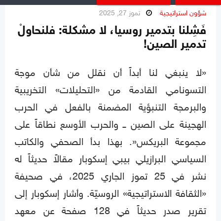
شؤون استراتيجية
تموز 27, 2025
فَشِلنا بتدمير روسيا، لا مشكلة: فلنحاولْ
تدمير الصين!
«لا ينبغي لنا أبداً أن نقلل من شأن موجة
التسونامي القادمة من «التحليلات» التخريبية
والبرمجة التنبؤية المضمنة بالفعل في الحرب
الهجينة على الصين ــ والحرب الأوسع نطاقاً على
مجموعة البريكس«. بهذا بدأ الصحفي والكاتب
السياسي البرازيلي بيبي إسكوبار مقالاً حديثاً له
نشر في 25 تموز الجاري 2025، في صحيفة
«الثقافة الاستراتيجية» الروسيّة. وأشار إسكوبار إلى
تقرير صدر حديثاً في 128 صفحة عن معهد