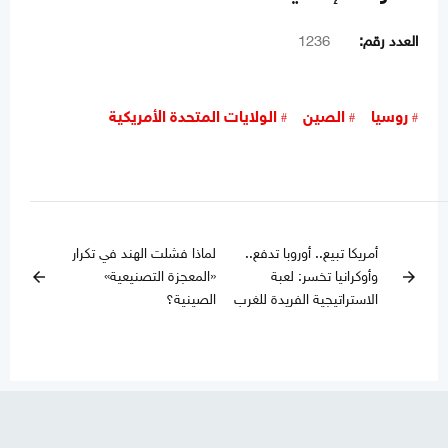
العدد رقم:
1236
روسيا
الصين
الولايات المتحدة الأمريكية
أمريكا تبيع.. أوروبا تدفع..
لماذا فشلت الهند في تكرار
وأوكرانيا تخسر: لعبة
«المعجزة التصنيعية»
arrow_back
arrow_forward
الاستراتيجية الفريدة للغرب
الصينية؟