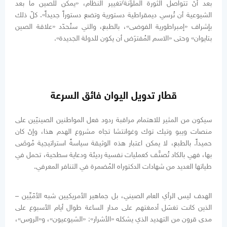
بعد أنْ تتواصل الثورة الملوَّنة/تغيير النظام، «يمكن للصين ما بعد
الشيوعية أن تُرسي ديمقراطية دستورية وتضع دستوراً جديداً». كلّ ذلك
بإشراف «إمبراطورية الفوضى»، بالطبع، والتي ستُحدّد «علاقة الصين
بتايوان» وحتى «الاسم المُفترَض أن يكون للدولة الجديدة».
قطار تدويل اليوان فائق السرعة
سيكون من المثير للاهتمام مراقبة ردود فعل المواطنين الصينيّين على
منصات ويبو وتيك توك وغوانتشا تجاه مشروع الهدم هذا، وإنْ كان
حميداً. بالطبع، لا يمكن اعتبار هذه الوثيقة سياسةً استراتيجية مُوصَى
بها، فهي بالكاد تُصنَّف كعمليات نفسية رديئة ودعاية سطحية، تحمل في
طياتها العديد من شهادات الدكتوراه المُضمرة في التنافر المعرفي.
الهدف ليس الرأي العام الصيني، بل جماهير الأمريكيين شبه الأمّيِّين –
الذين كانت تغسَل أدمغتهم على مدار الساعة طوال أيام الأسبوع على
مدى قرون من التهديد الذي يشكله «الأشرار»: «الشيوعيون»، و«الروس»،