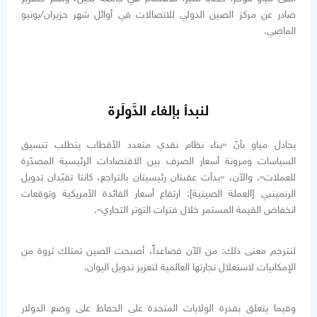
صادر عن مركز الصين الدولي للاتصالات في أوائل شهر حزيران/يونيو
الماضي.
لنبدأ بإلغاء الدَّولَرة
يجادل مياو بأنّ «بناء نظام نقدي متعدد الأقطاب يتطلب تنسيق
السياسات ومرونة أسعار الصرف بين الاقتصادات الرئيسية المصدّرة
للعملات». والآن، «بدأت عقبتان رئيسيتان بالتراجع، كانتا تقيّدان تدويل
الرنمينبي [العملة الصينية]: ارتفاع أسعار الفائدة الأمريكية وتوقعات
انخفاض القيمة المستمر خلال فترات التوتر التجاري».
لنترجم معنى ذلك: من الآن فصاعداً، أصبحت الصين تمتلك ثروة من
الإمكانيات لاستغلال تجارتها العالمية لتعزيز تدويل اليوان.
وفيما يتعلق بقدرة الولايات المتحدة على الحفاظ على وضع الدولار