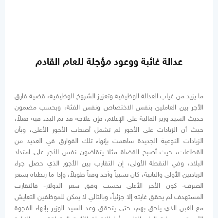
عدالة غائبة ووعود مؤجلة للعام القادم
ما يزيد من غياب العدالة الوظيفية وتعزيز الشروخ الوظيفية، قضية فارق
الأجر بين العاملين بنفس الاختصاص ونفس الفئة، وبحسب مضمون
حديث السيد وزير المالية على الإعلام، فإن علاجه قد تم البدء فيه فعلاً،
حيث أن الزيادات على الأجور لم تشمل أصحاب الأجور الأعلى، وبأن
الزيادات النوعية الجديدة ساهمت بإنهاء تلك الفوارق في العديد من
القطاعات، حيث أصبح القضاة مثلا يتقاضون نفس الأجر على امتداد
البلاد، وفي النقطة الأولى، إن التقارب بين الأجور الذي حصل جراء
الزيادتين الأولى والثانية، كان نسبياً وأخذ وقتاً طويلاً، وإذا ما ربطناه بسعر
الصرف- كون الأجر الأعلى يحسب وفق سعر الدولار- فالتقارب
المستهدف لم يحقق غايته إلا جزئياً، وبالتالي لا يمكن للموظفين التعايش
مع الغبن الذي يلحق بهم، حتى يتحقق وعد السيد الوزير بإنهاء الفجوة