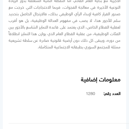
الأجرية مع بداية العام القادم، أما النقطة الثانية المتعلقة بدور الزيادة
النوعية الأخيرة في معالجة الفجوات، فربما الاحتجاجات التي خرجت مع
صدور القرار كافية لإبداء الرأي الوظيفي بذلك، فالارتجال الحاصل بتحديد
سلم للأجور هذا، لا يصب في مفهوم العدالة الوظيفية، بل هو أقرب
لعقلية القطاع الخاص، الذي يعتمد على قاعدة التمايز الشاسع بالأجور بين
الفئات الوظيفية، من عقلية القطاع العام الذي يوازن هذا التمايز انطلاقاً
من دوره، ويبقى كل ذلك دون أرضية قانونية صادرة عن سلطة تشريعية
ممثلة للمجتمع السوري بطبقاته الاجتماعية المتكاملة.
معلومات إضافية
العدد رقم:
1280