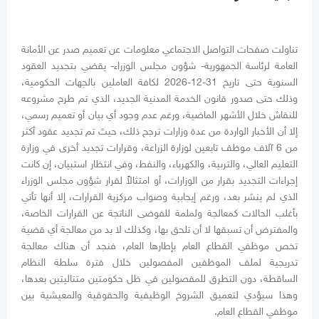
تناولت صفحات التواصل الاجتماعي معلومات عن تعميم صدر عن الأمانة
العامة لرئاسة الجمهورية- شؤون مجلس الوزراء- يقضي بتجديد العقود
السنوية حتى تاريخ 31-12-2026 لكافة العاملين بالجهات الحكومية،
وذلك حتى صدور قانون الخدمة المدنية الجديد، الذي تم طرح مشروعه
للنقاش خلال الأشهر الماضية، ورغم عدم وجود أي بيان أو تعميم رسمي،
إلا أن الأخبار الواردة من عدة وزارات ترجح ذلك، حيث تم تجديد عقود أكثر
من 6 آلاف موظف تابعين لوزارة الزراعة، وقرارات تجديد أخرى في وزارة
التعليم العالي، والتربية، والكهرباء، والنفط، وفي انتظار استبيان، إن كانت
إجراءات التجديد بقرار من الوزارات، أو امتثالاً لقرار شؤون مجلس الوزراء
الذي لم ينشر بعد، ورغم إيجابية وصواب مركزية القرارات، إلا أنها تأتي
بأغلب الحالات كمعالجة ولملمة للفوضى الناتجة عن القرارات الخاصة،
والمفترض أن تسبقها لا أن تلحق بها، وكذلك لا بد من معالجة أي قضية
تخص موظفي القطاع العام بإطارها العام، فنجد أن هناك معالجة
تدريجية لملف الموظفين المفصولين خلال فترة سلطة النظام
الساقطة، دون التطرق للمفصولين في ظل حكومتين متتاليتين بعدها،
وهذا سيؤدي لتعميق الشروخ الوظيفية والحقوقية والمعيشية بين
موظفي القطاع العام.