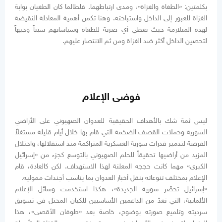
بكلمتين: «الطغاة والغزاة»، ومدى ارتباطهما. فلطالما كان الطغيان بوابة
الغزاة للعبور إلى الداخل واستباحته. وهنا تكمن أهمية المعادلة النقيضة
لهذه المتلازمة حيث تعطي أي ضربة للطغاة وسياساتهم سبباً وجيهاً
لتحصين الداخل أكثر ضد الغزاة ومن ثم الانتصار عليهم.
فوضى الإعلام
ليس ثمة شك بالأهداف الحقيقية للعدوان الصهيوني على الأراضي
السورية وحملات القصف الضخمة التي قام بها خلال أيام قليلة مستغلاً
الفرصة لتدمير قدرات سورية العسكرية المتراكمة منذ استقلالها، واحتلال
المزيد من أراضيها تحقيقاً للحلم الصهيوني بالتوسع كجزء من «إسرائيل
الكبرى» مهما كانت حججه المعلنة لهذا الاستهداف. لكن كالعادة، قام
الإعلام بمختلف تنوعاته بنقل أخبار العدوان بما يناسب أجندات مموليه.
«إسرائيل تحضّر سورية الجديدة»، هكذا استخدمت وسائل الإعلام
الألمانية، التي تعدّ من الداعمين الأساسيين للكيان المحتل في تسويق
سرديته وتلميع صورته بوضوح، خاصة بعد «طوفان الأقصى»، هذا