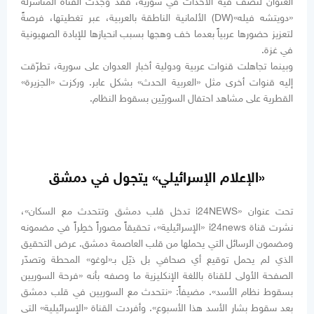
العنوان لتصف فيه الأحداث في سورية، فقد وجدت القناة المتأسرلة
«دويتشه فيله»(DW) الألمانية الناطقة بالعربية، عبر تغطيتها، فرصةً
لتعزيز حضورها عربياً بعدما خف وهجها بسبب انحيازها للإبادة الصهيونية
في غزة.
وبينما تجاهلت قنوات عربية ودولية أخبار العدوان على سورية، تطرّقت
إليه قنوات أخرى مثل «العربية الحدث» بشكل عابر. وركزت «الجزيرة»
القطرية على مشاهد احتفال السوريّين بسقوط النظام.
«الإعلام الإسرائيلي» يتجول في دمشق
تحت عنوان «i24NEWS تدخل قلب دمشق وتتحدث مع السكان»،
نشرت قناة i24news «الإسرائيلية»، تحقيقاً مصوراً خطِراً في مضمونه
ومضمون الرسائل التي يحملها من قلب العاصمة دمشق. عرض التحقيق
الذي لم يحمل توقيع أي صحافي بل ذيّل بـ«لوغو» المحطة وتصدّر
الصفحة الأولى لـلقناة باللغة الإنكليزية ما وصفه بأنه «فرحة السوريين
بسقوط نظام الأسد». مضيفاً: «نتحدث مع السوريين في قلب دمشق
بعد سقوط بشار الأسد هذا الأسبوع». وأفردت القناة «الإسرائيلية» التي