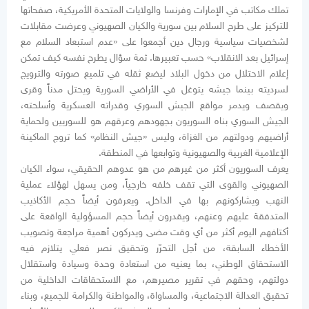
تملك مكاتب في الإمارات وفرنسا والولايات المتحدة الأمريكية، صفحاتها
للتركيز على طرح السلام بين سورية والكيان الصهيوني وعرضت مقابلات
لشخصيات سياسية ورجال دين أجمعوا على «عدم استبعاد السلام مع
إسرائيل بعد الانقلاب» حسب تعبيرها. ثمة سؤال يطرح نفسه كيف تمكن
إعلام الاحتلال من دخول البلاد ليضع ثقله في تلميع صورته والترويج
لسرديته بينما جيشه يتوغل في الأراضي السورية ويحتل مدناً وقرى
ويقصف ويدمر مواقع الجيش السوري وقدراته العسكرية وأسلحته،
الجيش السوري بناه السوريون بجهودهم وعرقهم هو للسوريين ولحماية
أراضيهم ودولتهم من الغزاة، وليس «جيش النظام» كما تروج الماكينة
الإعلامية الغربية والصهيونية وتوابعها في المنطقة.
يعرف السوريون أكثر من غيرهم من هو عدوهم الحقيقي، سواء الكيان
الصهيوني والقوى التي تقف خلفه خارجياً، ومن يسهل لهؤلاء عملية
النهب ويشاركونهم بها في الداخل. ويعرفون أيضاً حجم الأكاذيب
المتدفقة عليهم وعنهم، ويقدرون أيضاً حجم المسؤولية الواقعة على
أكتافهم اليوم أكثر من أي وقت مضى ويدركون أهمية مراجعة وتصويب
الأخطاء السابقة، من أجل التحرّر وتحقيق نصر فعلي يتلازم فيه
الاستحقاق الوطني، بما يعنيه من استعادة وحدة وسيادة واستقلال
دولتهم، وحقهم في تقرير مصيرهم، مع الاستحقاقات الداخلية من
تحقيق العدالة الاجتماعية، والمساواة، والمواطنة والكرامة للجميع، وبناء