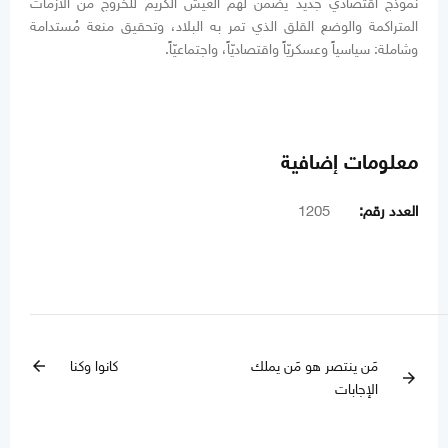
نموذج اقتصادي جديد يضمن لهم العيش الكريم للخروج من الأزمات
المتراكمة والوضع القلق الذي تمر به البلاد، وتحقيق منعة مُستدامة
وشاملة: سياسياً وعسكريّاً واقتصاديّاً، واجتماعيّاً.
معلومات إضافية
العدد رقم:
1205
مَن ينتصر هو مَن يملك
كانوا وكنا
arrow_back
arrow_forward
الإجابات