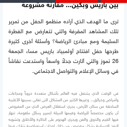
بين باريس وبكين... مقارنة مشروعة
ترى ما الهدف الذي أراده منظمو الحفل من تمرير
تلك المشاهد المقرفة والتي تتعارض مع الفطرة
السليمة ومع مبادئ الرياضة؟ وأسئلة أخرى كثيرة
طرحها حفل افتتاح أولمبياد باريس مساء الجمعة
26 تموز والتي أثارت جدلاً واسعاً واستدعت نقاشاً
في وسائل الإعلام والتواصل الاجتماعي.
في الوقت الذي يشتعل فيه العالم بأشكال متعددة حروباً ومجاعات
وأمراض وحرائق... وغيرها الكثير من المشاكل التي تعاني بسببها الأغلبية
الساحقة من سكان الأرض، يجري استغلال العرض الذي من المفروض
أن يكون مخصصاً للرياضة وقيمها النبيلة لتمرير رسائل ملغومة، تنهار
فيها القيم والذوق والفن ويجري الهجوم على الذاكرة والأخلاق وتشويه
الروح الإنسانية بشكل مقصود، من خلال لوحات استعراضية شارك فيها