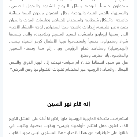
متحولون جنسياً، لتوجيه رسائل للترويج للشذوذ والتحول الجنسي،
والاستهزاء بالقيم الفنية والروحية. رجال راقصون يرتدون ألبسة نسائية
فاضحة، وأشكال شيطانية واستخدام للجماجم وعلامات الموت والنيران
بصورة غير طبيعية، إيحاءات واضحة منها استعراض لوحة «العشاء الأخير»
التي رسمها ليوناردو دافنشي، للسيد المسيح وتلاميذه، والتي جسدها
شواذ ومتحولون جنسياً واستخدموا فيها الأطفال كرمز اشتهاء جنسي
(البيدوفيليا) ومشاهد قطع الرؤوس وو... إلخ مما وصفه الجمهور
والمتابعون بأنه مقرف ومقزز.
هل هو مجرد انحطاط فني؟ أم سياسة تهدف إلى انهيار الذوق والحس
الجمالي والمبادئ الروحية عبر استخدام تقنيات التكنولوجيا وفن العرض؟
إنه قاع نهر السين
استعرضت متحدثة الخارجية الروسية ماريا زاخاروفا أدلة على الفشل الذريع
الذي اعترى حفل افتتاح «أولمبياد باريس» وذكرت بعضها، وكتبت في
قناتها على «تيلغرام» عن هذا الانحدار: «هذا المستوى ليس مجرد القاع...