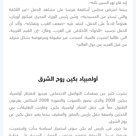
إنه قاع نهر السين ذاته».
بينما اعترض مجلس أساقفة فرنسا على مشاهد الحفل «غير اللائقة
والتي تسخر من المسيحية». وشن رئيس الوزراء المجري فيكتور أوربان،
هجوماً لاذعاً على الحفل، انتقد فيه «ضعف الغرب وتفككه». وأكد أن
الحفل تجسيد «للخواء» الأخلاقي في الغرب. وقال: «إن القيم الغربية،
التي طالما اعتبرت عالمية، أصبحت غير مقبولة ومرفوضة بشكل متزايد
من قبل العديد من دول العالم»
أولمبياد بكين روح الشرق
نشرت كثير من صفحات التواصل الاجتماعي فيديو لافتتاح أولمبياد
بيكين 2008 والذي يصور بالصوت والصورة 2008 أشخاص يقرعون
الطبول معاً في حفل افتتاح أولمبياد بكين. وقارنت التعليقات بين
الحدثين واصفة حفل باريس بالمقزز والمقرف بينما يعبر حفل بكين عن
روح الشرق.
ما جرى في باريس لم يكن سوى استمرار لسياسة بدأت واستمرت،
هدفها غسيل الأدمغة وتعويم وتذويب الهويات المبنية على فطرة