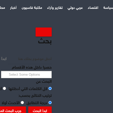
ياسة
اقتصاد
عربي دولي
تقارير وآراء
مكتبة قاسيون
أخبار
محل
بحث
ابدأ 
حصرا داخل هذه الأقسام
البحث عن
كل الكلمات التي أدخلتها
أي
ترتيب النتائج بحسب:
درجة التطابق
الأحدث أولا
ابدأ البحث
جرب البحث الم