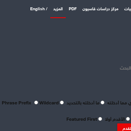
يات
مركز دراسات قاسيون
PDF
المزيد
/ English
اخر المقالات
منذ 3 أيام
بصراحة مطالب العمال بالعدالة
اليوم لا تتعدى الحد الأدنى
البحث
للحياة
منذ 3 أيام
تعقيبٌ عمالي على طروحات
الصناعي نور الدين سمحا حول
واقع الصناعة النسيجية
 مما أدخلته
ما أدخلته بالتحديد
Phrase Prefix
Wildcard
السورية: «عن جد نزعتا»
منذ 3 أيام
الأقدم أولا
Featured First
تنظيم العمال: ضرورة
موضوعية للدفاع عن الحقوق
تقدم