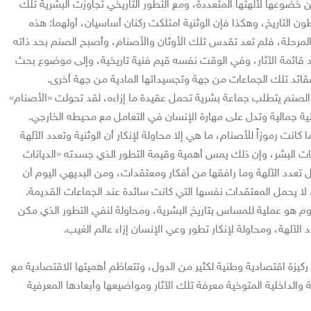
ن خضوعها لألهتها المتعددة، ومع التطور التاريخي تجاوزت البشرية تلك
طون التاريخ، وهكذا فإن الوثنية امتلكت ركنان أساسيان، أولهما: هذه
المرحلة، فلم تعد تقدس تلك الأوثان والأصنام، وأصبح الصنم بحد ذاته
داد قائمة الآثار، وفي الوقت نفسه قيم فنية تاريخية، وإلى موضوع بحث
ئد تلك الجماعات من جهة وتجسيداتها المادية من جهة أخرى.
 الصنم يتطلب جماعة بشرية تحمل عقيدة ما إزاءه، لقد تحولت «الأصنام»
نية جمالية وتدل على مهارة الإنسان في التعامل مع محيطه الخارجي.
 كانت رموزاً للأصنام، ما هي إلا محاولة لإنكار أن الوثنية وتعدد الآلهة
ات البشر، وإن ذلك يمس أهمية وقيمة التطور الذي جسدته «الديانات
 تعدد الآلهة وما رافقها من أفكار ومعتقدات، ومن البديهي اليوم أن
ثار، لا يحمل المعتقدات نفسها التي كانت سائدة عند الجماعات القديمة.
ليوم هو عملية للمساس بتاريخ البشرية، ومحاولة لنفي التطور الذي مكن
 الآلهة، ومحاولة لإنكار تطور وعي الإنسان إزاء عالم الغيب.
 ركيزة اقتصادية وطنية لكثير من الدول، وتتعاظم أهميتها الاقتصادية مع
 والداخلية المتوخية معرفة تلك الآثار ومواضيعها وأبعادها المعرفية