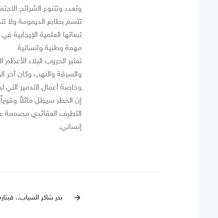
وتعدد وتتنوع الشرائح الاجتما
تتسم بطابع الديمومة ولا تنض
تبعاتها العلمية الإيجابية في
مهمة وطنية وانسانية
تعتبر الحروب البلاء الأعظم ا
والسرقة والنهب وكان آخر ال
وخاصة أعمال التدمير التي ل
إن الخطر سيظل ماثلاً وقوياً
التطرف العقائدي مصممة على 
إنساني.
بدر شاكر السياب.. قيثارة
arrow_forward