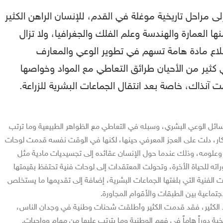
إلى مراحل تاريخية موغلة في القدم، للإنسان الراهن الكثير
ها العمارة والهندسة وعلم الفلك والجغرافيا، ولا تزال
قلاع مادة هامة تسهم في تطوير الوعي والمعارف
 كثير من الأحيان طرائق التعاطي مع المواد وخواصها
 آنذاك، خاصة بعد انتقال الجماعات البشرية للزراعة.
مسائل الوعي البشري، وسبله في التعاطي مع الظواهر الطبيعية وما ترتب
ر، دلت على العجز المعرفي حينها، لكنها في الوقت نفسه قدمت لوحات
علومه، وذلك عندما حول الإنسان عقائده إلى تجسيديات مادية مثل
راته للحياة الأخرة، وتحولت المعتقدات إلى لوحات فنية تحتفظ بقيمتها
ت الفنية التي بلغتها الجماعات البشرية، إضافة إلى تقديمها ما يستخلص
جتماعية بين الطبقات والأقوام المجاورة.
 الكثير، فقد قدمت الكثير وأطلقت شحنات وطنية في وجدان الناس،
ة دوراً هاماً في فهم الوطنية وما يترتب عليها من مهام وواجبات.