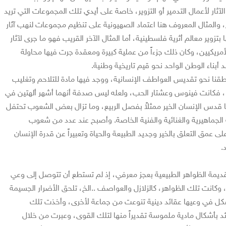
ار لأعمال التدمير أو التزوير، خاصة على أيدي تلك المجموعات التي تريد
والمثال المعروف هنا اعتماد الصهيونية على تنظيم مجموعات لنهب آثار
زوير معالم أثرية فلسطينية، أما المثال الآخر القريب فهو ما جرى لآثار
أمريكيين، وكان ذلك جزءاً من عملية كبيرة ومعقدة جرت فيها محاولة
 أبناء الوطن الواحد نحو قيم تاريخية وطنية.
نا نحو تقديس العواطف الإنسانية، ووجد فيها مادة للتلاحم وتغليب
ا، فكانت فينوس وعشتار الحب، ولعله ليس صدفة أنهما أشهر ألهتين في
ما قدس الإنسان الخير ممثلاً بفصل الربيع، وما تزال بعض الشعوب تحتفل
 الجماهيرية والغنائية والفنية الخاصة. وأصبح عند عدد من شعوب
 على عمق التعلق بالخير وجديد الطبيعة والحياة وتعبيراً عن قدرة الإنسان
.
قديمة الظواهر الطبيعية بعجز معرفي، إذ لم تستطع أن تتوصل إلى وعي
وكانت تلك الظواهر، كالزلازل والعواصف ..الخ، تلحق الأضرار الجسيمة
كل في وعيها عقائد دينية تنوعت من جماعة لأخرى، وأخذت تلك
د بأشكال مادية ملموسة تقديراً منها لتلك القوى، وعبرت من خلال