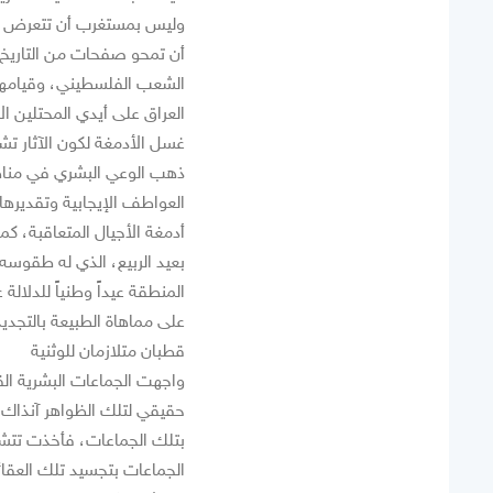
وليس بمستغرب أن تتعرض الآث
أن تمحو صفحات من التاريخ، 
الشعب الفلسطيني، وقيامها بت
العراق على أيدي المحتلين ال
غسل الأدمغة لكون الآثار تشد
ذهب الوعي البشري في مناطق
العواطف الإيجابية وتقديره
أدمغة الأجيال المتعاقبة، ك
بعيد الربيع، الذي له طقوسه
المنطقة عيداً وطنياً للدلالة
على مماهاة الطبيعة بالتجديد
قطبان متلازمان للوثنية
واجهت الجماعات البشرية ال
حقيقي لتلك الظواهر آنذاك، 
بتلك الجماعات، فأخذت تتش
الجماعات بتجسيد تلك العقائ