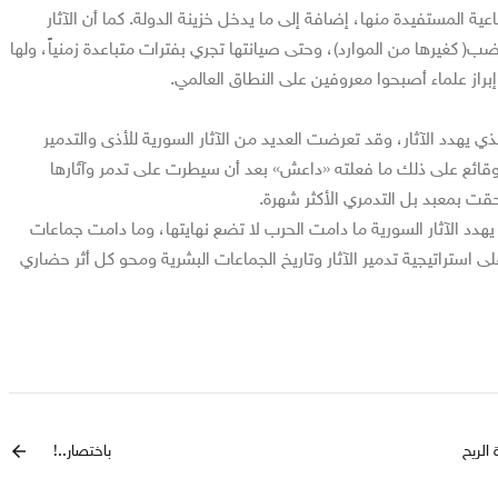
عية المستفيدة منها، إضافة إلى ما يدخل خزينة الدولة. كما أن الآثار
ب( كغيرها من الموارد)، وحتى صيانتها تجري بفترات متباعدة زمنياً، ولها
 إبراز علماء أصبحوا معروفين على النطاق العالمي.
لذي يهدد الآثار، وقد تعرضت العديد من الآثار السورية للأذى والتدمير
وقائع على ذلك ما فعلته «داعش» بعد أن سيطرت على تدمر وآثارها
حقت بمعبد بل التدمري الأكثر شهرة.
 يهدد الآثار السورية ما دامت الحرب لا تضع نهايتها، وما دامت جماعات
استراتيجية تدمير الآثار وتاريخ الجماعات البشرية ومحو كل أثر حضاري
 الريح
باختصار..!
arrow_back