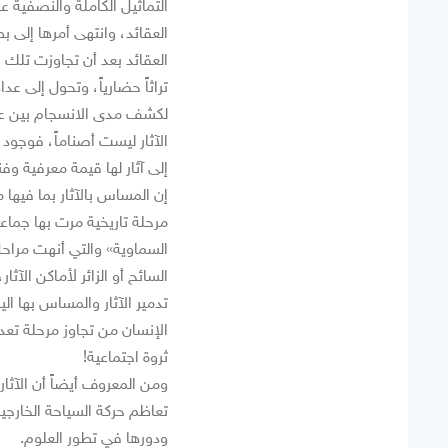
التماثيل الكاملة والنصفية ع
العقائد، وانتهى أمرها إلى ب
العقائد بعد أن تجاوزت تلك 
تراثاً حضارياً، وتحول إلى ع
لكشف مدى الانسجام بين عقا
الآثار ليست أصناماً، فوجود
إلى آثار لها قيمة معرفية وف
إن المساس بالآثار بما فيها ما
مرحلة تاريخية مرت بها جماع
السماوية» والتي أنهت مراحل
السائح أو الزائر لأماكن الآ
تدمير الآثار والمساس بها ا
الإنسان من تجاوز مرحلة تعدد
ثروة اجتماعية!
ومن المعروف أيضاً أن الآثار
تعاظم حركة السياحة الخارجية
ودورها في تطور العلوم.