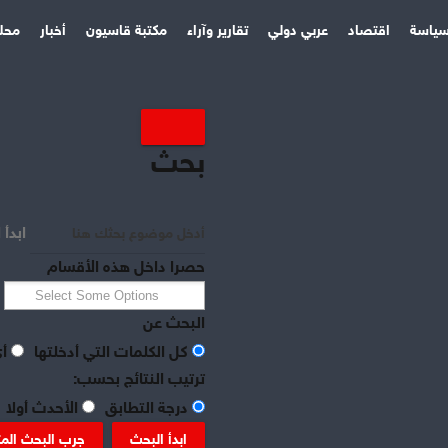
ياسة
اقتصاد
عربي دولي
تقارير وآراء
مكتبة قاسيون
أخبار
محل
بحث
ابدأ 
حصرا داخل هذه الأقسام
البحث عن
كل الكلمات التي أدخلتها
أي
ترتيب النتائج بحسب:
درجة التطابق
الأحدث أولا
ابدأ البحث
جرب البحث الم