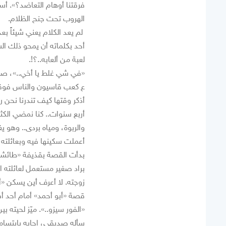
فرقتنا أوهام التعاضد؟». أسئ
الهروب تحت جنح الظلام.
لم يعد الكلام يعني شيئاً بع
أحد بكلماته أن يمحو ذلك الس
لعبة من ألعابه..؟!.
«في شي غلط يا أخي..»، صاح 
ع كعب قاسيون والناس فوقو
أذكر وقتها كيف تندرنا نحن 
أربع سنوات.. كنا نمضي الكث
والربوة، ومياه بردى.. وهو ي
أعملت سكينها فيه وبعائلته 
بدأت القصة بقذيفة «طائشة»
براد صغير مستعمل لعائلته ا
زوجته. لا أعرف أين يسكن «أب
قصة «أبو أحمد» أمام أحد أص
«الفور سيزو..». ميّز لحيته 
سأله صديقي، إجابه بابتسامة