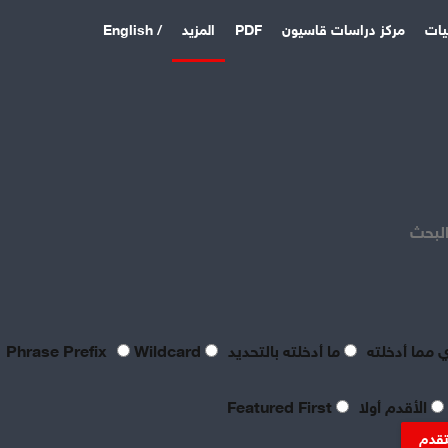
يات
مركز دراسات قاسيون
PDF
المزيد
/ English
اخر المقالات
منذ 4 دقائق
بعد فشل القواعد الأمريكية:
الباكستان وتركيا والسعودية
البحث
توقع اتفاقية دفاع مشترك
منذ 4 أيام
بصراحة مطالب العمال بالعدالة
اليوم لا تتعدى الحد الأدنى
للحياة
 مما أدخلته
ما أدخلته بالتحديد
Phrase Prefix
Wildcard
منذ 4 أيام
تعقيبٌ عمالي على طروحات
الأقدم أولا
Featured First
الصناعي نور الدين سمحا حول
واقع الصناعة النسيجية
تقدم