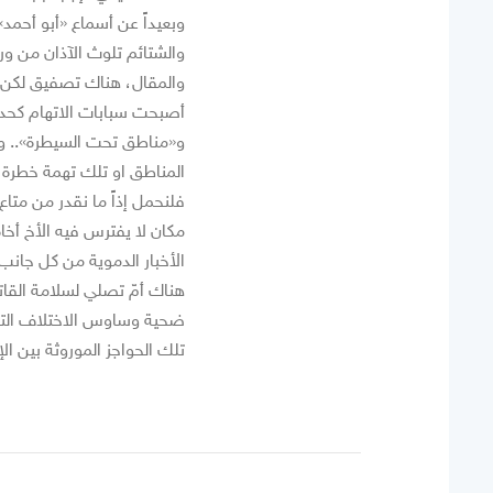
وبعيداً عن أسماع «أبو أحمد
والشتائم تلوث الآذان من ورا
والمقال، هناك تصفيق لكن ل
أصبحت سبابات الاتهام كحد
و«مناطق تحت السيطرة».. ويح
المناطق او تلك تهمة خطرة 
فلنحمل إذاً ما نقدر من متاع
مكان لا يفترس فيه الأخ أخاه
الأخبار الدموية من كل جانب
هناك أمّ تصلي لسلامة القات
ضحية وساوس الاختلاف التي 
تلك الحواجز الموروثة بين ا