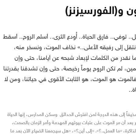
و(الفورسيزنز)
. توفي.. فارق الحياة.. أُودع الثرى.. أسلم الروح.. أسقط
انتقل إلى رفيقه الأعلى..» نخاف الموت، ونسخر منه،
ما نقدر من الكلمات لإبعاد شبحه عن أيامنا، حتى وإن
غمين، لم تكن الروح يوماً رخيصة، حتى وإن تشدقنا بقدرتنا
فالموت هو الموت، هو الثابت الأقوى في حياتنا، ومن لا
ة..
يفاً إلى هذه الدرجة لمن افترش الحدائق وسكن المدارس، إنها الحياة
 بعد أن مر الموت على عتبات بيوتهم المهدمة وأمر الزمان بالصمت،
اكرة، «ما العمل..؟». «إلى أين؟»، «هل سيجمعنا الضياع الآن بعد ما