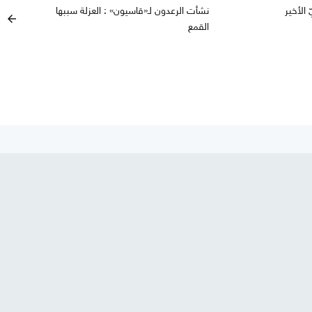
الأخير
نشأت الرعدون لـ«قاسيون» : العزلة سببها
arrow_back
القمع