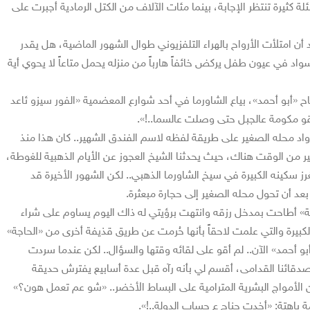
لة كثيرة تنتظر الإجابة، بينما مئات الآلاف من الكتل الرمادية أجبرت على
د أن امتلأت الأرواح بالهراء التلفزيوني طوال الشهور الماضية، هل يقدر
واد في عيون طفل يركض خائفاً هارباً من منزله يحمل متاعاً لا يحوي أية
«أبو أحمد»، بياع الشاورما في أحد شوارع المعضمية «الفور سيزو ئاعد
 مكومة عالجبل حتى وصلت عالسما..!».
رواد محله الصغير على طريقة لفظه لاسم الفندق الشهير.. كان هذا منذ
ير من الوقت هناك، حيث يحدثنا الشيخ العجوز عن الأيام الذهبية للغوطة،
غرز سكينه الكبيرة في سيخ الشاورما الذهبي.. لكن الشهور الأخيرة قد
بعد أن تحول محله الصغير إلى حجارة مبعثرة.
 أطاحت بمدخل رزقه وانتهت برؤيتي له ذاك اليوم يساوم على شراء
لكبيرة والتي علمت لاحقاً بأنها حُرمت عن طريق قذيفة أخرى من «الحاجة»
و أحمد» الآن.. لم أقو على لقائه وقتها والسؤال.. لكن عندما سردت
دقائنا القدامى، أقسم لي بأنه رآه قبل عدة أسابيع يفترش حديقة
بين الأمواج البشرية المترامية على البساط الأخضر.. «شو عم تعمل هون؟»
 باهتة: «أخدت جناح ع حساب الدولة..!».