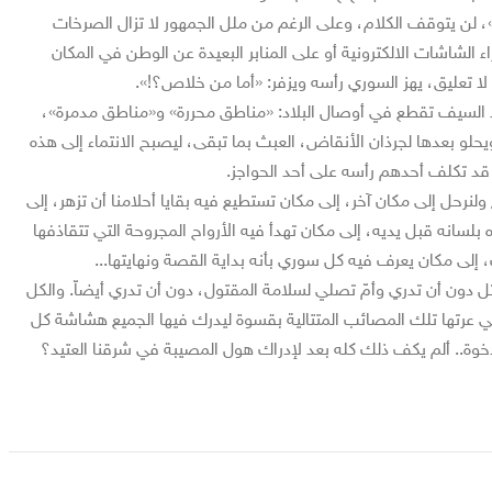
»، لن يتوقف الكلام، وعلى الرغم من ملل الجمهور لا تزال الصرخات
ء الشاشات الالكترونية أو على المنابر البعيدة عن الوطن في المكان
ا تعليق، يهز السوري رأسه ويزفر: «أما من خلاص؟!».
 السيف تقطع في أوصال البلاد: «مناطق محررة» و«مناطق مدمرة»،
لو بعدها لجرذان الأنقاض، العبث بما تبقى، ليصبح الانتماء إلى هذه
قد تكلف أحدهم رأسه على أحد الحواجز.
 ولنرحل إلى مكان آخر، إلى مكان تستطيع فيه بقايا أحلامنا أن تزهر، إلى
 بلسانه قبل يديه، إلى مكان تهدأ فيه الأرواح المجروحة التي تتقاذفها
، إلى مكان يعرف فيه كل سوري بأنه بداية القصة ونهايتها...
ل دون أن تدري وأمّ تصلي لسلامة المقتول، دون أن تدري أيضاّ. والكل
عرتها تلك المصائب المتتالية بقسوة ليدرك فيها الجميع هشاشة كل
لإخوة.. ألم يكف ذلك كله بعد لإدراك هول المصيبة في شرقنا العتيد؟