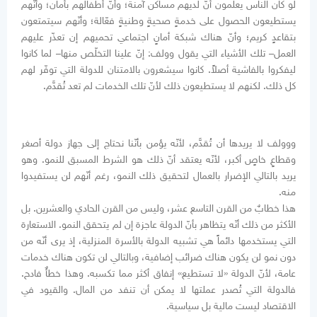
لو كان الناس يعلمون أنّ لديهم مساكن آمنة؛ وأنّ أطفالهم بأمان؛ وأنّهم
يستطيعون الحصول على خدمةٍ صحيةٍ وطنيةٍ فعّالة؛ وأنّهم سيتمتعون
بتقاعدٍ كريم؛ وأنّ هناك شبكة أمانٍ اجتماعي تحميهم إن تعذّر عليهم
العمل– تلك الأشياء التي يقول وولف: إنّ علينا التخلّص منها– لما كانوا
ليفكروا بالفاشية أصلاً. كانوا سيشعرون بالامتنان للدولة التي توفّر لهم
كل ذلك. لكنهم لا يستطيعون ذلك لأنّ تلك الخدمات لم تعد تُقدَّم.
ووولف لا يريدها أن تُقدَّم، لأنّه يؤمن بأنّنا نحتاج إلى جهاز دولة أصغر
وقطاعٍ خاصٍ أكبر، لأنّه يعتقد أنّ ذلك هو الشرط المسبق للنمو. وهو
يريد بالتالي الإضرار بالعمال لتحقيق ذلك النمو، رغم أنّهم لن يستفيدوا
منه.
هذا خطابٌ من القرن التاسع عشر، وليس من القرن الحادي والعشرين. بل
الأكثر من ذلك أنّه يتظاهر بأنّ الدولة عاجزة إن لم يتحقق النمو. الاستعارة
التي يستخدمها دائماً هي تشبيه الدولة بالأسرة المنزلية، إذ يرى أنّه من
دون نمو لن يكون هناك ضرائب إضافية، وبالتالي لن تكون هناك خدمات
عامة، لأنّ الدولة «لا تستطيع» إنفاق أكثر مما تكسبه. وهذا خطأٌ فادح.
فالدولة التي تُصدر عملتها لا يمكن أن تنفد من المال. والقيود في
الاقتصاد ليست مالية بل سياسية.