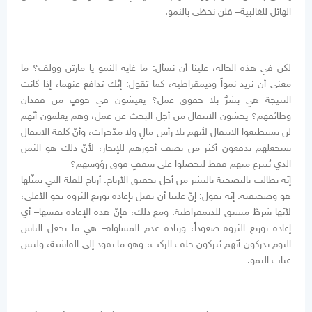
الهائل للغالبية– فلن نحظى بالنمو.
لكن في هذه الحالة، علينا أن نسأل: ما غاية النمو يا مارتن وولف؟ ما
معنى أن نريد نمواً وديمقراطية، كما تقول: إنّك تدافع عنهما، إذا كانت
النتيجة هي بشرٌ بلا حقوق عمل؟ يعيشون في خوفٍ من فقدان
وظائفهم؟ يخشون الانتقال من أجل البحث عن عمل، وهم يعلمون أنّهم
لن يستطيعوا الانتقال لأنهم بلا رأس مالٍ ولا مدّخرات، وأنّ كلفة الانتقال
ستجعلهم يدفعون أكثر من نصف أجورهم للإيجار، لأنّ ذلك هو الثمن
الذي يُنتزع منهم فقط ليحصلوا على سقفٍ فوق رؤوسهم؟
إنّه يطالب بالتضحية بالبشر من أجل تحقيق الأرباح. أرباح للقلة التي يمثّلها
هو وصحيفته. إنّه يقول: إنّ علينا أن نقبل بإعادة توزيع الثروة نحو الأعلى،
لأنّها شرطٌ مسبق للديمقراطية. ومع ذلك، فإنّ هذه الإعادة نفسها– أي
إعادة توزيع الثروة صعوداً، وزيادة عدم المساواة– هي ما يجعل الناس
اليوم يدركون أنّهم يُتركون خلف الركب، وهو ما يقود إلى الفاشية، وليس
غياب النمو.