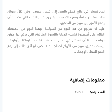
نحن نعيش في عالمٍ مُجهَدٍ بالفعل إلى أقصى حدوده، وفي ظلّ أسواق
مالية ستنهار حتماً، ومع ذلك يريد مارتن وولف والنخب التي يخدمها أن
يدفع الأمور إلى مزيدٍ من التدهور.
علينا أن نتراجع عن هذا النوع من السياسة، وهذا النوع من الاقتصاد
القائم على أسطورة تشبيه الدولة بالأسرة المنزلية، التي يروّج لها مارتن
وولف. علينا أن نعيش في عالمٍ نعيد فيه ترتيب أولوياتنا. وأولوياتنا
ليست تحقيق مزيدٍ من الأرباح لصالح القلة، حتى لو أدّى ذلك إلى رفع
الناتج المحلي الإجمالي.
معلومات إضافية
العدد رقم:
1250