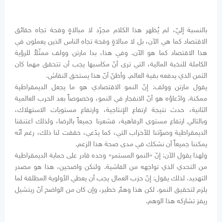
بالنسبة إليّ، لم يُظهر هذا الكلام مجرّد لا مبالاةٍ وقحة تجاه حقائق
الاقتصاد كما هي الآن، بل لا مبالاةٍ وقحة تجاه الناس الذين يعملون في
هذا الاقتصاد كما هو الآن. وفي هذا، بدا مارتن وولف ممثّلاً للرؤية
الكاملة للنخبة المالية، التي ترى أنّ مكاسبها يجب أن تتحقق مهما كان
الثمن الذي يدفعه بقية العالم. وأظنّ أنّ هذا يستحق النقاش.
يقول مارتن وولف: إنّ النمو الاقتصادي هو ما يجعل الديمقراطية
ممكنة. وادّعاؤه هو أنّ الانفجار في النمو، وخصوصاً بعد الحرب العالمية
الثانية، حدث نتيجة ارتفاع الإنتاجية، وارتفاع مستويات الاستهلاك،
وبالتالي ارتفاع مستوى الرفاهية، فشعرنا جميعاً بالرضا، ولذلك اعتنقنا
الديمقراطية وصوّتنا للأحزاب التي، كما يدّعي، حققت لنا ذلك، رغم أنّه
يمكننا جميعاً أن نشكك في مدى صحة هذا الزعم.
ولهذا يقول الآن: إنّ «النمو المستمر» وحده قادر على حماية الديمقراطية
من التحدي الذي تواجهه من الفاشية. ولنكن واضحين، هذا هو مصدر
التهديد. لذلك يقول: إنّ حزب العمال يجب أن يعطي الأولوية المطلقة لما
يلزم لتحقيق النمو. لكن هذا وهمٌ خطير، وإن كان من الواضح أنّ ريتشيل
ريفز تشاركه هذا الوهم.