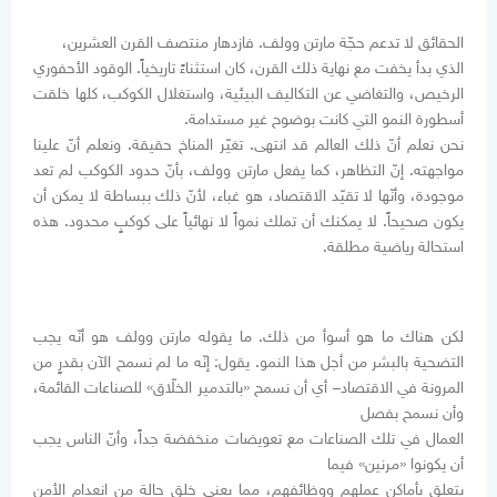
الحقائق لا تدعم حجّة مارتن وولف. فازدهار منتصف القرن العشرين،
الذي بدأ يخفت مع نهاية ذلك القرن، كان استثناءً تاريخياً. الوقود الأحفوري
الرخيص، والتغاضي عن التكاليف البيئية، واستغلال الكوكب، كلها خلقت
أسطورة النمو التي كانت بوضوح غير مستدامة.
نحن نعلم أنّ ذلك العالم قد انتهى. تغيّر المناخ حقيقة. ونعلم أنّ علينا
مواجهته. إنّ التظاهر، كما يفعل مارتن وولف، بأنّ حدود الكوكب لم تعد
موجودة، وأنّها لا تقيّد الاقتصاد، هو غباء، لأنّ ذلك ببساطة لا يمكن أن
يكون صحيحاً. لا يمكنك أن تملك نمواً لا نهائياً على كوكبٍ محدود. هذه
استحالة رياضية مطلقة.
لكن هناك ما هو أسوأ من ذلك. ما يقوله مارتن وولف هو أنّه يجب
التضحية بالبشر من أجل هذا النمو. يقول: إنّه ما لم نسمح الآن بقدرٍ من
المرونة في الاقتصاد– أي أن نسمح «بالتدمير الخلّاق» للصناعات القائمة،
وأن نسمح بفصل
العمال في تلك الصناعات مع تعويضات منخفضة جداً، وأنّ الناس يجب
أن يكونوا «مرنين» فيما
يتعلق بأماكن عملهم ووظائفهم، مما يعني خلق حالةٍ من انعدام الأمن