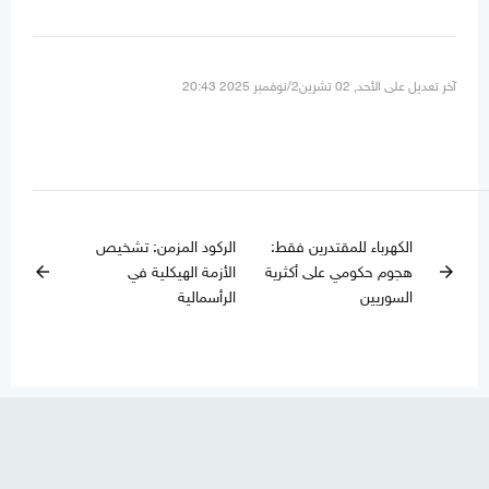
آخر تعديل على الأحد, 02 تشرين2/نوفمبر 2025 20:43
الكهرباء للمقتدرين فقط:
الركود المزمن: تشخيص
هجوم حكومي على أكثرية
الأزمة الهيكلية في
arrow_back
arrow_forward
السوريين
الرأسمالية