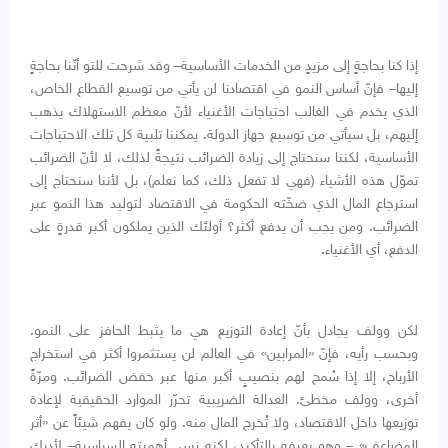
إذا كنا بحاجةٍ إلى مزيدٍ من الخدمات الأساسية– وقد شرحت للتو أنّنا بحاجةٍ
إليها– فإنّ أساس النمو في اقتصادنا لن يأتي من توسيع القطاع الخاص،
الذي يخدم في الغالب احتياجات الأغنياء لأنّ معظم الاستهلاك يذهب
إليهم، بل سيأتي من توسيع جهاز الدولة. يمكننا تلبية كل تلك الاحتياجات
الأساسية، لكننا سنحتاج إلى زيادة الضرائب نتيجةً لذلك، لا لأنّ الضرائب
تموّل هذه الأشياء (فهي لا تفعل ذلك، كما نعلم)، بل لأننا سنحتاج إلى
استرجاع المال الذي ضخّته الحكومة في الاقتصاد لتوليد هذا النمو عبر
الضرائب. ومن يجب أن يدفع أكثر؟ أولئك الذين يملكون أكبر قدرةٍ على
الدفع، أي الأغنياء.
لكن وولف يجادل بأنّ إعادة التوزيع هي ما يثبط الحافز على النمو.
وبحسب رأيه، فإنّ «المرابين» في العالم لن يستثمروا أكثر في استخراج
الأرباح، إلا إذا سُمح لهم بنصيبٍ أكبر منها عبر خفض الضرائب. ومرّةً
أخرى، وولف مخطئ. العدالة الضريبية تحرّر الموارد الحقيقية لإعادة
توزيعها داخل الاقتصاد، ولا تُخرج المال منه. ولو كان يفهم شيئاً عن «أثر
المضاعف» – وهو يعرفه بالتأكيد، لكنه نسي أهميته السياسية– لأدرك