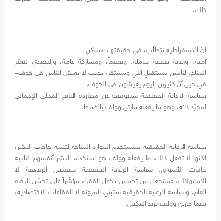
ذلك.
إنّ الديمقراطية تتطلّب، في حقيقتها، مساكن
آمنة، ورعاية صحية شاملة، وتعليماً، ومشاركة عامة، والتصدي لتغيّر
المناخ، لتأمين مستقبلٍ آمنٍ ومستقر، بحيث لا يعيش الناس في خوف–
في حين أنّ كثيرين اليوم يعيشون في الخوف.
سياسة الرعاية الحقيقية ستتوقف عن مطاردة الناتج المحلي الإجمالي
لمجرّد ذاته، وهو ما يفعله مارتن وولف بالضبط.
سياسة الرعاية الحقيقية ستستخدم الموارد المتاحة لتلبية حاجات البشر،
لكنها لا تفعل ذلك. ما يفعله وولف هو استخدام البشر أنفسهم لتلبية
حاجات الأسواق. سياسة الرعاية الحقيقية ستقيس الرفاهية لا
الاستهلاك، وستجعل من تحسين دخول الفقراء مؤشّراً على تحسّن الرفاه
العام. وسياسة الرعاية الحقيقية ستبني المرونة لا الفقاعات الاقتصادية،
بينما مارتن وولف يريد العكس.