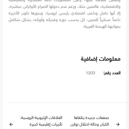
والاقتصادية، فالصين مثلا، ورغم عدم دخولها الصراع الأوكراني مباشرة،
إلا أنها حامل وداعم، اقتصادي رئيسي لروسيا، وبدورها تكون الأخيرة
داعماً عسكرياً للصين، كل بحسب دوره وقدراته وأوزانه، بشكل متكامل
بمواجهة الهيمنة الغربية.
معلومات إضافية
العدد رقم:
1203
صفعات جديدة يتلقاها
العلاقات الإثيوبية-الروسية:
الكيان وحالة اختلال توازن
تأثيرات إقليمية كبيرة
arrow_back
arrow_forward