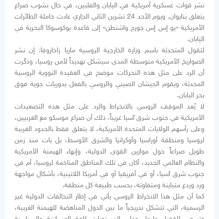
نشر قوات عسكرية أمريكية في اليابان والفلبين، في حال نشوب صراع
يتعلق بتايوان. ويوم الأحد 24 تشرين الثاني الجاري عادت حاملة الطائرات
الأمريكية «يو إس إس جورج واشنطن» إلى قاعدة يوكوسوكا البحرية في
اليابان.
لتقول المتحدثة باسم وزارة الخارجية الروسية ماريا زاخاروفا: إن نشر
الصواريخ الأمريكية متوسطة المدى سيشكل تهديداً لأمن روسيا، وذكّرت
أن الرد على مثل هذه التحركات موضح في العقيدة النووية الروسية
المحدثة، ويقوم الجيشان الصيني والروسي بالفعل بدوريات جوية فوق
بحر اليابان.
لا يُعد الموقف الروسي بالانخراط والرد على مثل هذه التصعيدات
الأمريكية في جنوب شرق آسيا غريباً، ذلك أن صراع موسكو مع الغربيين،
وعلى رأسهم الولايات المتحدة الأمريكية، لا يتعلق فقط بالحدود الغربية
لروسيا ومنطقة أوراسيا وأوكرانيا والشرق الأوسط، بل بات منذ زمن
طويل صراعاً حول موازين القوى الدولية، وإنهاء الهيمنة الأمريكية
والنظام العالمي الجديد، أكان في تلك المناطق المتاخمة لروسيا، أم في
جنوب شرق آسيا، أو في أفريقيا أو في أمريكا اللاتينية، بأشكال مواجهة
ورد وردع متباينة ومتفاوتة، بحسب طبيعة كل منطقة.
كما أن مثل هذا الانخراط الروسي يأتي في إطار التحالفات الدولية غير
الرسمية، التي تتشكل تدريجياً ما بين الدول المناهضة للهيمنة الغربية،
وتسعى للقضاء عليها، وعلى المستويات كافة العسكرية والسياسية