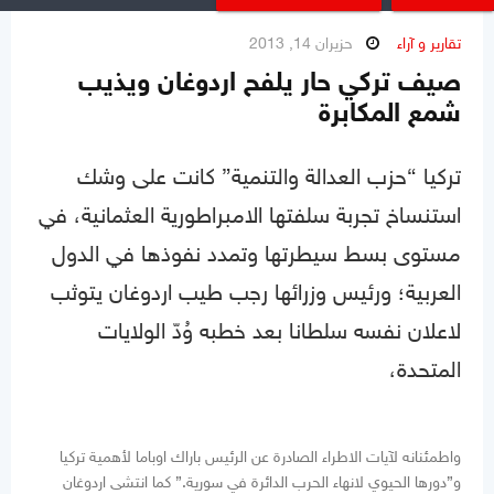
تقارير و آراء
حزيران 14, 2013
صيف تركي حار يلفح اردوغان ويذيب
شمع المكابرة
تركيا “حزب العدالة والتنمية” كانت على وشك
استنساخ تجربة سلفتها الامبراطورية العثمانية، في
مستوى بسط سيطرتها وتمدد نفوذها في الدول
العربية؛ ورئيس وزرائها رجب طيب اردوغان يتوثب
لاعلان نفسه سلطانا بعد خطبه وُدّ الولايات
المتحدة،
واطمئنانه لآيات الاطراء الصادرة عن الرئيس باراك اوباما لأهمية تركيا
و”دورها الحيوي لانهاء الحرب الدائرة في سورية.” كما انتشى اردوغان