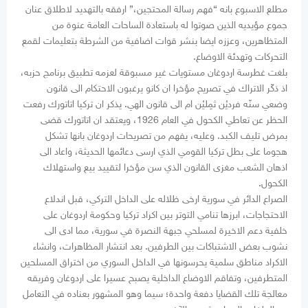
مطلع الاسبوع بانه “فهم رسالة المحتجين،” ارفقه بالتهديد لاطلاق عنان
جموع مؤيديه الذين صوتوا له باستعادة الساحات العامة عنوة من
المتظاهرين، وعززه ايضا بنشر قوات اضافية من الشرطة بتعليمات لقمع
التحركات وتهدئة الاوضاع.
بلغت غطرسة اردوغان مستويات غير مسبوقة لعزمه تطبيق برنامج حزبه،
اذ ذكّر الاتراك في تصريح مؤخرا ان كانو يرغبون الاحتكام الى قانون
وضعي سنّه فرديْن ثمِليْن ام الى قانون الهي. يذكر ان تركيا اتاتورك رفعت
الحظر عن تعاطي الكحول في العام 1926، ويعتقد ان اتاتورك قضى
بمرض تليف الكبد. وعليه، يفهم من تصريحات اردوغان بانها تشكل
هجوما على بطل تركيا القومي الذي ارسى دعائمها الحديثة، واعاد الى
اذهان الشعب مغزى القانون الذي سن مؤخرا لتقييد بيع واستهلاك
الكحول.
الصراع الدائر في سورية ارخى ظلاله على الداخل التركي، قبل اندلاع
الاحتجاجات، ابرزها تنامي التوتر بين اكراد تركيا وحكومة اردوغان على
خلفية دعم الاخيرة لمسلحي جبهة النصرة في سورية، مما ادى الى
نشوب بعض الاشتباكات بين الطرفين. بعد انتشار المظاهرات، وانشاء
الاكراد مناطق سلمية يحرسونها في الداخل السوري من اختراق المسلحين
المتطرفين، وتفاقم الاوضاع الداخلية يصبح عسيرا على اردوغان وفريقه
معالجة تلك القضايا دفعة واحدة؛ سيما وهو المشهور بعناده في التعامل