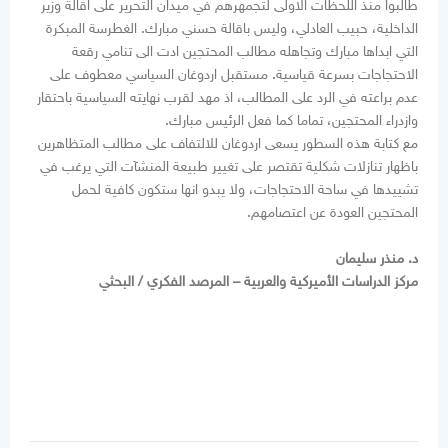
طالبوا منذ اللحظات الاولى لتجمهرهم في ميدان التحرير على اقالة وزير
الداخلية، حبيب العادلي، وليس باقالة حسني مبارك. الغطرسة المبكرة
التي ابداها مبارك وتجاهله مطالب المحتجين ادت الى تنامي رقعة
الاحتجاجات بسرعة قياسية. مستقبل اردوغان السياسي معطوف على
عدم براعته في الرد على المطالب، اذ مهد لقرب نهايته السياسية باحتقار
وازدراء المحتجين، تماما كما فعل الرئيس مبارك.
مع كتابة هذه السطور يسعى اردوغان للالتفاف على مطالب المتظاهرين
باظهار تنازلات شكلية تقتصر على تغيير طبيعة المنشآت التي يرغب في
تشييدها في ساحة الاحتجاجات، ولا يبدو انها ستكون كافية لحمل
المحتجين العودة عن اعتصامهم.
د. منذر سليمان
مركز الدراسات الأميركية والعربية – المرصد الفكري / البحثي