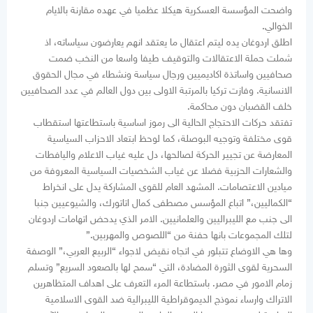
واضحت المؤسسة العسكرية هيكلا عظميا في عهده مقارنة بالايام
الخوالي.
اطلق اردوغان يده ليتم اعتقال ما يعتقد انهم يعارضون سياساته، اذ
شملت حملة الاعتقالات والتوقيف طيفا واسعا من النخب ضمت
صحافيين واساتذة اكاديميين ورجال سياسة ونشطاء في مجال الحقوق
الانسانية. وفازت تركيا بالمرتبة الاولى بين دول العالم في عدد الصحافيين
خلف القضبان دون محاكمة.
تفتقد حركات الاحتجاج الحالية الى رموز اساسية باستطاعتها استقطاب
قوى مختلفة وتوجيه البوصلة، كما لوحظ ابتعاد الاحزاب السياسية
المعارضة عن تجيير الحركة لصالحها، دل عليه غياب الاعلام واليافطات
والشعارات الحزبية فضلا عن غياب الشخصيات السياسية المعروفة من
ميادين الاعتصامات. المشهد العام للقوى المشاركة يدل على انخراط
“الكماليين،” اتباع المؤسس مصطفى كمال اتاتورك، والشيوعيين جنبا
الى جنب مع الليبراليين والعلمانيين. الامر الذي يدحض اتهامات اردوغان
لتلك المجموعات بانها حفنة من “اللصوص والمهربين.”
وها هي الاوضاع تتبلور في اتجاه نقيض لاجواء “الربيع العربي،” الوصفة
السحرية لقوى الثورة المضادة، التي “سمح لها بالصعود السريع” وتسلم
زمام الامور في مصر. باستطاعة المرء التعرف على اهداف المتظاهرين
الاتراك وارساء نموذج الديموقراطية الليبرالية ضد القوى الاسلامية