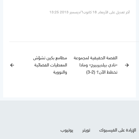
آخر تعديل على الأربعاء, 18 كانون1/ديسمبر 2013 13:25
القصة الحقيقية لمجموعة
مطامع بكين تشوّش
«نادي بيلديربيرج» وماذا
المعطيات الفضائية
arrow_back
arrow_forward
تخطط الآن؟ (2-3)
والنووية
الإرادة على الفيسبوك
تويتر
يوتيوب