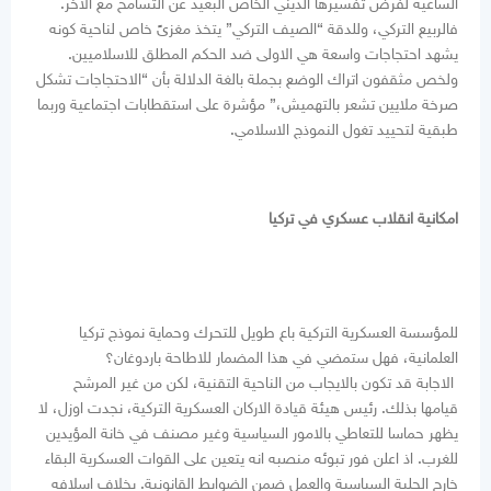
الساعية لفرض تفسيرها الديني الخاص البعيد عن التسامح مع الآخر.
فالربيع التركي، وللدقة “الصيف التركي” يتخذ مغزىً خاص لناحية كونه
يشهد احتجاجات واسعة هي الاولى ضد الحكم المطلق للاسلاميين.
ولخص مثقفون اتراك الوضع بجملة بالغة الدلالة بأن “الاحتجاجات تشكل
صرخة ملايين تشعر بالتهميش،” مؤشرة على استقطابات اجتماعية وربما
طبقية لتحييد تغول النموذج الاسلامي.
امكانية انقلاب عسكري في تركيا
للمؤسسة العسكرية التركية باع طويل للتحرك وحماية نموذج تركيا
العلمانية، فهل ستمضي في هذا المضمار للاطاحة باردوغان؟
الاجابة قد تكون بالايجاب من الناحية التقنية، لكن من غير المرشح
قيامها بذلك. رئيس هيئة قيادة الاركان العسكرية التركية، نجدت اوزل، لا
يظهر حماسا للتعاطي بالامور السياسية وغير مصنف في خانة المؤيدين
للغرب. اذ اعلن فور تبوئه منصبه انه يتعين على القوات العسكرية البقاء
خارج الحلبة السياسية والعمل ضمن الضوابط القانونية. بخلاف اسلافه