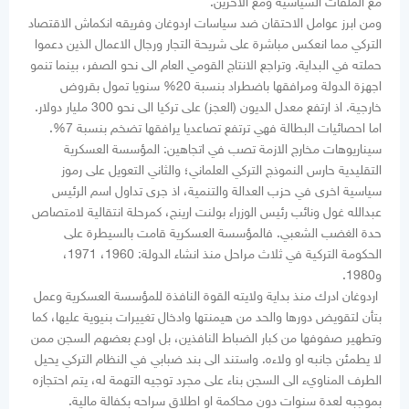
مع الملفات السياسية ومع الآخرين.
ومن ابرز عوامل الاحتقان ضد سياسات اردوغان وفريقه انكماش الاقتصاد
التركي مما انعكس مباشرة على شريحة التجار ورجال الاعمال الذين دعموا
حملته في البداية. وتراجع الانتاج القومي العام الى نحو الصفر، بينما تنمو
اجهزة الدولة ومرافقها باضطراد بنسبة 20% سنويا تمول بقروض
خارجية. اذ ارتفع معدل الديون (العجز) على تركيا الى نحو 300 مليار دولار.
اما احصائيات البطالة فهي ترتفع تصاعديا يرافقها تضخم بنسبة 7%.
سيناريوهات مخارج الازمة تصب في اتجاهين: المؤسسة العسكرية
التقليدية حارس النموذج التركي العلماني؛ والثاني التعويل على رموز
سياسية اخرى في حزب العدالة والتنمية، اذ جرى تداول اسم الرئيس
عبدالله غول ونائب رئيس الوزراء بولنت ارينج، كمرحلة انتقالية لامتصاص
حدة الغضب الشعبي. فالمؤسسة العسكرية قامت بالسيطرة على
الحكومة التركية في ثلاث مراحل منذ انشاء الدولة: 1960، 1971،
و1980.
اردوغان ادرك منذ بداية ولايته القوة النافذة للمؤسسة العسكرية وعمل
بتأن لتقويض دورها والحد من هيمنتها وادخال تغييرات بنيوية عليها، كما
وتطهير صفوفها من كبار الضباط النافذين، بل اودع بعضهم السجن ممن
لا يطمئن جانبه او ولاءه. واستند الى بند ضبابي في النظام التركي يحيل
الطرف المناويء الى السجن بناء على مجرد توجيه التهمة له، يتم احتجازه
بموجبه لعدة سنوات دون محاكمة او اطلاق سراحه بكفالة مالية.