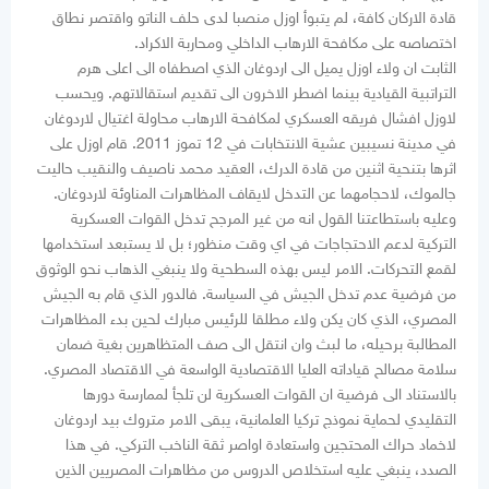
قادة الاركان كافة، لم يتبوأ اوزل منصبا لدى حلف الناتو واقتصر نطاق
اختصاصه على مكافحة الارهاب الداخلي ومحاربة الاكراد.
الثابت ان ولاء اوزل يميل الى اردوغان الذي اصطفاه الى اعلى هرم
التراتبية القيادية بينما اضطر الاخرون الى تقديم استقالاتهم. ويحسب
لاوزل افشال فريقه العسكري لمكافحة الارهاب محاولة اغتيال لاردوغان
في مدينة نسيبين عشية الانتخابات في 12 تموز 2011. قام اوزل على
اثرها بتنحية اثنين من قادة الدرك، العقيد محمد ناصيف والنقيب حاليت
جالموك، لاحجامهما عن التدخل لايقاف المظاهرات المناوئة لاردوغان.
وعليه باستطاعتنا القول انه من غير المرجح تدخل القوات العسكرية
التركية لدعم الاحتجاجات في اي وقت منظور؛ بل لا يستبعد استخدامها
لقمع التحركات. الامر ليس بهذه السطحية ولا ينبغي الذهاب نحو الوثوق
من فرضية عدم تدخل الجيش في السياسة. فالدور الذي قام به الجيش
المصري، الذي كان يكن ولاء مطلقا للرئيس مبارك لحين بدء المظاهرات
المطالبة برحيله، ما لبث وان انتقل الى صف المتظاهرين بغية ضمان
سلامة مصالح قياداته العليا الاقتصادية الواسعة في الاقتصاد المصري.
بالاستناد الى فرضية ان القوات العسكرية لن تلجأ لممارسة دورها
التقليدي لحماية نموذج تركيا العلمانية، يبقى الامر متروك بيد اردوغان
لاخماد حراك المحتجين واستعادة اواصر ثقة الناخب التركي. في هذا
الصدد، ينبغي عليه استخلاص الدروس من مظاهرات المصريين الذين