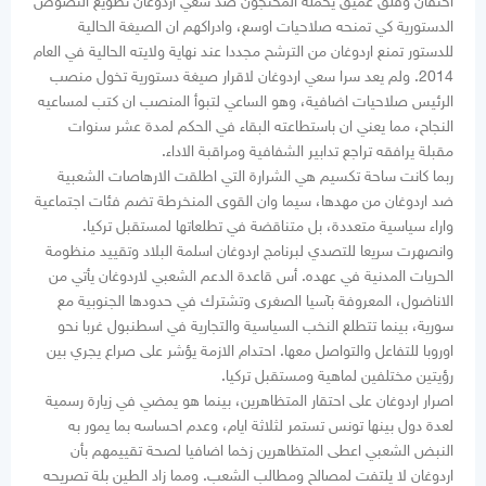
احتقان وقلق عميق يحمله المحتجون ضد سعي اردوغان تطويع النصوص
الدستورية كي تمنحه صلاحيات اوسع، وادراكهم ان الصيغة الحالية
للدستور تمنع اردوغان من الترشح مجددا عند نهاية ولايته الحالية في العام
2014. ولم يعد سرا سعي اردوغان لاقرار صيغة دستورية تخول منصب
الرئيس صلاحيات اضافية، وهو الساعي لتبوأ المنصب ان كتب لمساعيه
النجاح، مما يعني ان باستطاعته البقاء في الحكم لمدة عشر سنوات
مقبلة يرافقه تراجع تدابير الشفافية ومراقبة الاداء.
ربما كانت ساحة تكسيم هي الشرارة التي اطلقت الارهاصات الشعبية
ضد اردوغان من مهدها، سيما وان القوى المنخرطة تضم فئات اجتماعية
واراء سياسية متعددة، بل متناقضة في تطلعاتها لمستقبل تركيا.
وانصهرت سريعا للتصدي لبرنامج اردوغان اسلمة البلاد وتقييد منظومة
الحريات المدنية في عهده. أس قاعدة الدعم الشعبي لاردوغان يأتي من
الاناضول، المعروفة بآسيا الصغرى وتشترك في حدودها الجنوبية مع
سورية، بينما تتطلع النخب السياسية والتجارية في اسطنبول غربا نحو
اوروبا للتفاعل والتواصل معها. احتدام الازمة يؤشر على صراع يجري بين
رؤيتين مختلفين لماهية ومستقبل تركيا.
اصرار اردوغان على احتقار المتظاهرين، بينما هو يمضي في زيارة رسمية
لعدة دول بينها تونس تستمر لثلاثة ايام، وعدم احساسه بما يمور به
النبض الشعبي اعطى المتظاهرين زخما اضافيا لصحة تقييمهم بأن
اردوغان لا يلتفت لمصالح ومطالب الشعب. ومما زاد الطين بلة تصريحه