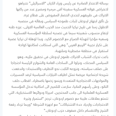
برسالة الاعتذار الصادرة عن رئيس وزراء الكيان “الاسرائيلي” نتنياهو
لاعتراض قواته العسكرية سفينة آفي مرمرة ومصرع عدد من ركابها
الاتراك في طريقهم لتحدي الحصار المفروض على قطاع غزة.
بل تألق ابتهاج اردوغان لثبات طموحه السياسي وبقائه في منصبه
الاطول زمنا في تاريخ تركيا الحديث منذ الحرب العالمية الاولى، عززه ظنه
ارتفاع منسوب شعبيته سيما في تصديه لسلطة المؤسسة العسكرية
وسعيه مؤخرا لتهدئة الصراع مع الخصوم الكرد. وبدا لوهلة ان تركيا عصية
على تكرار تجربة “الربيع العربي” وهي التي استكانت لمكانتها كواحة
استقرار في منطقة مضطربة وملتهبة.
باغت تحرك الشباب الاتراك طموح اردوغان في تحقيق مآربه، وهو
السياسي المحنك، ونزلوا الى الساحات العامة والشوارع الرئيسة احتجاجا
على صلف سياسته، ونزوعه الثابت نحو التطرف والاستبداد؛ واندفعت
شريحة اجتماعية عريضة تمثل اطياف التيارات السياسية لرفد المسيرات
والمواجهات الاحتجاجية المتعددة وينمو زخمها باضطراد. اقطاب حلف
الناتو، وعلى رأسهم المانيا، سارعت للتلميح الى امكانية تدخل المؤسسة
العسكرية العلمانية الى جانب المحتجين. اميركا ودوائرها الاستخبارية، التي
تتمتع بعلاقات طيبة مع خصوم اردوغان، ترجح “استمرار وتيرة
الاحتجاجات وازدياد حدة الاشتباكات” مع اجهزة الشرطة “وربما تزداد رقعة
الشرخ والانقسام داخل صفوف حزب اردوغان.”