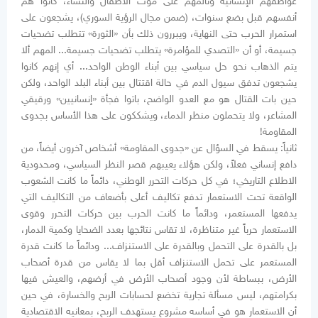
عواطفهم الإنسانية وتألمهم على موت الأطفال والنساء، كانوا هم
أنفسهم قبل بضع سنوات، (ضمن مجال الرؤية السوري)، يشجعون على
استمرار الحرب حتى النهاية، ويبررون ذلك بأن «الثورة» تتطلب تضحيات
جسيمة، أو أن «التصدي للمؤامرة» يتطلب تضحيات جسيمة... المهم ألا
يتم الذهاب نحو حل سياسي بين أبناء الوطن الواحد... أي إنهم كانوا
يشجعون تدفق سيول الدم في حالة اقتتال بين أبناء البلد الواحد، ولكن
حين بات القتال هو مع العدو الواضح، باتوا فجأة «إنسانيين» ورقيقي
المشاعر، ولا يتحملون منظر الدماء، ويشككون على هذا الأساس بجدوى
المقاومة!
ثانياً: يسقط في السؤال عن «جدوى المقاومة» أشخاص آخرون أيضاً، من
دافع إنساني فعلاً، ولكن هؤلاء يعيبهم قصر النظر السياسي، ومحدودية
الاطلاع التاريخي؛ في كل حركات التحرر الوطني، دائماً ما كانت الشعوب
الواقعة تحت الاستعمار تدفع تكاليف أعلى بأضعاف من التكاليف التي
يدفعها المستعمر، ودائماً ما كانت الحرب بين حركات التحرر وقوى
الاستعمار حرباً غير متناظرة، لا تقاس نتائجها بعدد الضحايا وكمية الدمار،
بل بالقدرة على التحمل وبالقدرة على الاستنزاف... ودائماً ما كانت قدرة
المستعمر على تحمل الاستنزاف أقل بما لا يقاس من قدرة أصحاب
الأرض، ببساطة لأن وجود أصحاب الأرض في أرضهم، والعيش فيها
بكرامتهم، ليس مسألة تجارية تخضع لحسابات الربح والخسارة، في حين
أن الاستعمار هو في أساسه مشروع يستهدف الربح، بمعانيه الاقتصادية