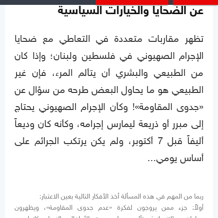
عن الضحايا والخيارات السياسية
تظهر مقاربات متعددة في التعاطي مع ضحايا
الإجرام الصهيوني في فلسطين ولبنان؛ وإذا كان
من الطبيعي والبشري أن يتألم المرء، فإن غير
الطبيعي هو ما يحاول البعض طرحه من سؤال عن
«جدوى المقاومة»! وكأن الإجرام الصهيوني يحتاج
إلى مبرر أو ذريعة ليمارس إجرامه، وكأنه كان وديعاً
أليفاً قبل 7 أكتوبر، ولم يكن يرتكب الجرائم على
أساس يومي...
ربما من المهم في هذه المسألة أخذ الأفكار التالية بعين الاعتبار:
أولاً: جزء ممن يروجون لفكرة «عدم جدوى المقاومة»، ويظهرون