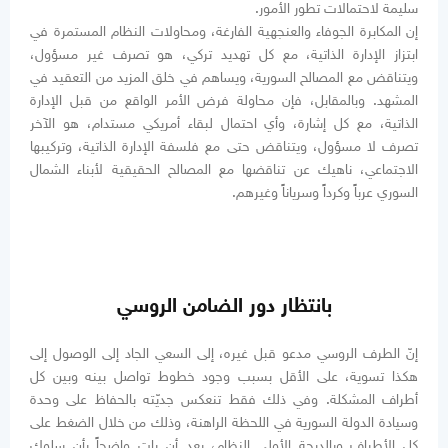
سليمة لاحتمالات تطور الأمور.
إن المكابرة الجوفاء والعنجهية الفارغة، ومحاولات النظام المستمرة في
ابتزاز الإدارة الذاتية، مع كل تهديد تركي، هو تصرف غير مسؤول،
ويتناقض مع المصالح السورية، ويساهم في خلق المزيد من التعقيد في
المشهد. وبالمقابل، فإن محاولة فرض الأمر الواقع من قبل الإدارة
الذاتية، مع كل إشارة، وأي احتمال لبقاء أمريكي مستدام، هو الآخر
تصرف لا مسؤول، ويتناقض حتى مع فلسفة الإدارة الذاتية، وتركيبها
الاجتماعي، ناهيك عن تناقضها مع المصالح الحقيقية لأبناء الشمال
السوري عرباً وكرداً وسرياناً وغيرهم.
بانتظار دور الضامن الروسي
إنّ الطرف الروسي مدعو قبل غيره، إلى السعي الجاد إلى الوصول إلى
هكذا تسوية، على الأقل بسبب وجود خطوط تواصل بينه وبين كل
أطراف المشكلة. وفي ذلك فقط تنعكس جديّته بالحفاظ على وحدة
وسيادة الدولة السورية في اللحظة الراهنة، وذلك من خلال الضغط على
كل الأطراف وبالدرجة الأولى النظام، بعد أن بات واضحاً بأن سلوك