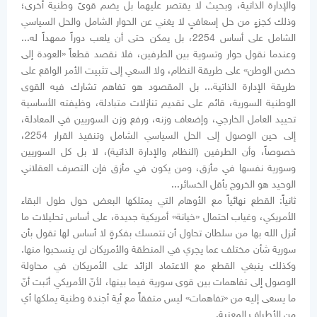
والإدارة الذاتية، وبحيث لا يقتصر عليهما بل يضم قوىً وطنية أخرى؛
وذلك كجزءٍ من حل إسعافيٍ لا يغني عن الحوار الشامل والحل السياسي
الشامل على أساس 2254، بل يمكن حتى أن يلعب دوراً ممهداً له...
وعندما نقول حوار وتسوية بين الطرفين، فلا نقصد قطعاً «العودة إلى
حضن الوطن» على طريقة النظام، ولا السعي إلى تثبيت الأمر الواقع على
طريقة الإدارة الذاتية... بل المقصود هو تفاهم تشارك فيه القوى
الوطنية السورية، قائم على تقديم تنازلات متبادلة، وظيفته الأساسية
تحييد العامل الخارجي، وإضعاف وزنه، ورفع وزن السوريين في المعادلة،
إلى حين الوصول إلى الحل السياسي الشامل وتنفيذ القرار 2254،
خصوصاً، وأن الطرفين (النظام والإدارة الذاتية)، لا بل كل السوريين
وسورية نفسها في مأزق، ومن يكون في مأزق فإن التصرف العقلاني
الوحيد هو الخروج بأقل الخسائر...
ثانياً: القطع نهائياً مع الأوهام التي يمتلكها البعض حول طول البقاء
الأمريكي، وغياب احتمال «خيانة» أمريكية جديدة، على أساس تحليلات ما
أنزل الله بها من سلطان تحاول أن تتمسك بفكرةٍ لا أساس لها تقول بأن
سورية شأن مختلف عما يجري في المنطقة والأمريكان لن ينسحبوا منها.
وكذلك ينبغي القطع مع الاعتماد الزائد على الأمريكان في محاولة
الوصول إلى تفاهمات بين قوى سورية فيما بينها، لأنّ الأمريكي أثبت أنّ
ما يسعى إليه من «تفاهمات» ليس متفقاً مع أية أجندة وطنية يملكها أي
من الأطراف المعنية.