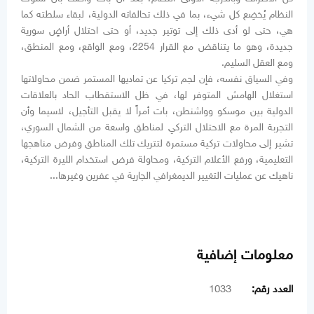
النظام يُخضِع كل شيء، بما في ذلك تحالفاته الدولية، لبقاء سلطته كما
هي، حتى لو أدى ذلك إلى توتير جديد، أو حتى احتلال أراضٍ سورية
جديدة، وهو ما يتناقض مع القرار 2254، ومع الواقع، ومع المنطق،
ومع العقل السليم.
وفي السياق نفسه، فإن لجم تركيا عن تماديها المستمر ضمن محاولاتها
استغلال الهامش المتوفر لها، في ظل الاستقطاب الحاد بالعلاقات
الدولية بين موسكو وواشنطن، بات أمراً لا يقبل التأجيل، لاسيما وأن
التجربة المرة مع الاحتلال التركي لمناطق واسعة من الشمال السوري،
تشير إلى محاولات تركية مستمرة لتتريك تلك المناطق وفرض مناهجها
التعليمية، ورفع الأعلام التركية، ومحاولة فرض استخدام الليرة التركية،
ناهيك عن عمليات التغيير الديمغرافي الجارية في عفرين وغيرها...
معلومات إضافية
العدد رقم:
1033