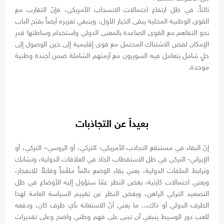
ثالثاً: في ظل ارتفاع احتمالات الانسحاب الأمريكي، فإنّ التقارب مع
القوى الوطنية المحلية يبقى الخيار الأول، وينبغي تعزيزه أيضاً بفتح الباب
نحو التفاهم مع القوى الصاعدة بالمعنى الدولي واستخدام وساطتها قدر
الإمكان لفض الاشتباك المحتمل مع قوى إقليمية إلى حين الوصول إلى
حلٍ شامل يتعامل فيه السوريون مع أزمتهم الشاملة ضمن أجندة وطنية
موحدة.
بعيداً عن التجاذبات
إنّ البقاء في مستنقع التجاذب الأمريكي- التركي، أو الروسي– التركي، أو
الإيراني- التركي في ظل الاستقطاب الحاد في العلاقات الدولية، وتشابك
وترابط الملفات الدولية، يعني بقاء الوضع دائماً ملغّماً وقابلاً للانفجار،
ويعني احتمالات كارثية، بغض النظر عمّا ستؤول إليه الأوضاع في ظل
التصعيد التركي الراهن، وبغض النظر عن تقييم السياسة العامة لهذا
الطرف الدولي أو ذاك... ما يعني أنّ الاستعانة بأي طرف كان، ودفعه
للعب دور الوسيط ينبغي أن تبنى على فهم وطني واضح وعلى تقديرات