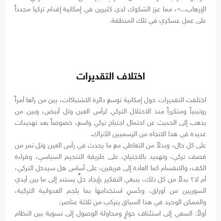
الإرهاب...»، مما عزز الشكوك لدى كثيرين في إمكانية إقدام تركيا مجدداً
على عمل عسكري في تلك المنطقة.
اختلاف التقديرات
اختلفت التقديرات حول إمكانية توسع دائرة الاشتباكات، بين من رآها أمراً
روتينياً ومتكرراً منذ الاحتلال التركي لرأس العين وتل أبيض، وبين من
يذهب إلى الحديث عن احتمال اجتياح تركي واسع، خصوصاً بعد تهديدات
عديدة في هذا الاتجاه من الرسميين الأتراك.
على كل حال، وبدلاً من التعاطي مع ما يحدث في رأس العين وتل تمر من
قصف تركي، وتهديد بالاجتياح، على طريقة التنجيم السياسي، وقراءة
الكف، والانقسام كما العادة إلى فريقين، على أساس هل سيدخل التركي،
أم لا؟ بدلاً من كل ذلك، ينبغي التفكير بإيجاد حلٍّ يستند إلى ما بين أيدي
السوريين من أوراق، وحُسنِ استخدامها بما يلجم العدوانية التركية،
والممكن الوحيد في هذا السياق يتركب من ثلاثة عناصر:
أولاً: السعي إلى استئناف حوارٍ ومحاولة الوصول إلى تسوية بين النظام