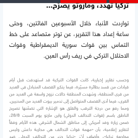
تركيا تهدد، وماروتو يصرّح...
تواردت الأنباء خلال الأسبوعين الفائتين، وحتى
ساعة إعداد هذا التقرير، عن توتر متصاعد على خط
التماس بين قوات سورية الديمقراطية وقوات
الاحتلال التركي في ريف رأس العين.
وحسب تقارير إخبارية، كانت القوات التركية قد استهدفت قبل أيام
قيادات من قسد بطائرة مسيّرة، فيما يتكرر القصف المتبادل في العديد
من قرى المنطقة، وشهدت المنطقة حالات نزوح واسعة في العديد من
القرى، فيما أدى القصف المتواصل إلى تدمير بيوت العديد من المدنيين.
ومما رفع من درجة الترقب والقلق هو الإشارة التي تضمّنها تصريح
الناطق باسم (قوات التحالف الدولي) واين مارتو يوم السبت 28/8،
ضمن زيارة وفد أمريكي إلى مناطق الشمال الشرقي هذه الأيام وفقاً
لتقارير إعلامية، بأن «مهمة قوات التحالف هي محاربة داعش وليس
مواجهة تركيا»، وأضاف أنّ: «تركيا جزء من التحالف الدولي ضد