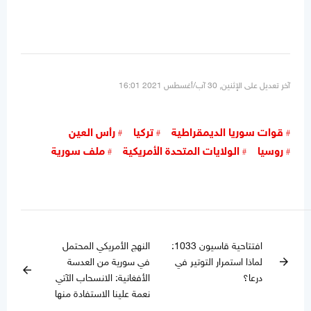
آخر تعديل على الإثنين, 30 آب/أغسطس 2021 16:01
قوات سوريا الديمقراطية
تركيا
رأس العين
روسيا
الولايات المتحدة الأمريكية
ملف سورية
افتتاحية قاسيون 1033:
النهج الأمريكي المحتمل
لماذا استمرار التوتير في
في سورية من العدسة
arrow_forward
arrow_back
درعا؟
الأفغانية: الانسحاب الآتي
نعمة علينا الاستفادة منها