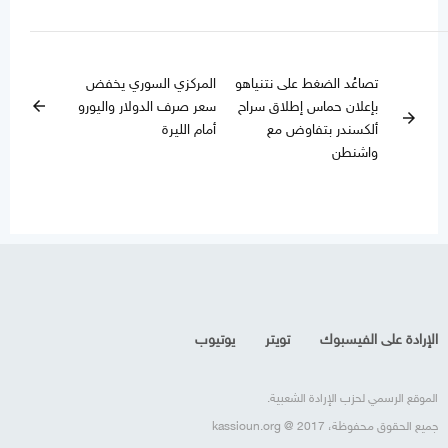
تصاعُد الضغط على نتنياهو
المركزي السوري يخفض
بإعلان حماس إطلاق سراح
سعر صرف الدولار واليورو
arrow_back
arrow_forward
ألكسندر بتفاوض مع
أمام الليرة
واشنطن
الإرادة على الفيسبوك
تويتر
يوتيوب
الموقع الرسمي لحزب الإرادة الشعبية.
جميع الحقوق محفوظة، kassioun.org @ 2017