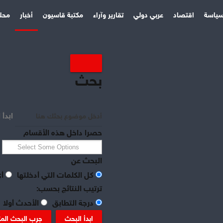
ياسة
اقتصاد
عربي دولي
تقارير وآراء
مكتبة قاسيون
أخبار
محل
بحث
ابدأ 
حصرا داخل هذه الأقسام
البحث عن
كل الكلمات التي أدخلتها
أي
ترتيب النتائج بحسب:
درجة التطابق
الأحدث أولا
ابدأ البحث
جرب البحث الم