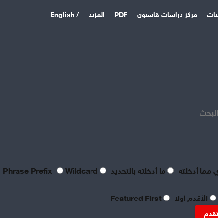
يات
مركز دراسات قاسيون
PDF
المزيد
/ English
اخر المقالات
منذ 4 أيام
بصراحة مطالب العمال بالعدالة
اليوم لا تتعدى الحد الأدنى
البحث
للحياة
منذ 4 أيام
تعقيبٌ عمالي على طروحات
الصناعي نور الدين سمحا حول
واقع الصناعة النسيجية
 مما أدخلته
ما أدخلته بالتحديد
Phrase Prefix
Wildcard
السورية: «عن جد نزعتا»
منذ 4 أيام
الأقدم أولا
Featured First
تنظيم العمال: ضرورة
موضوعية للدفاع عن الحقوق
تقدم