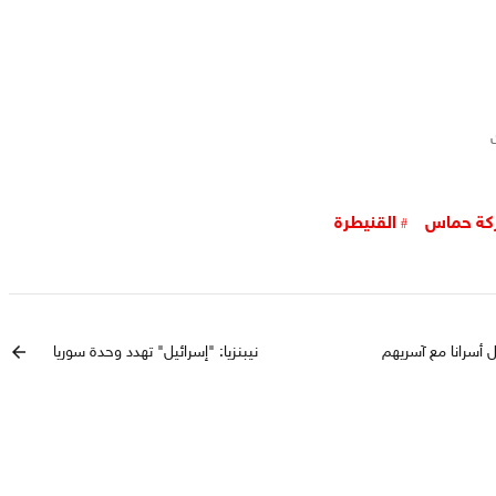
كة حماس
القنيطرة
ل أسرانا مع آسريهم
نيبنزيا: "إسرائيل" تهدد وحدة سوريا
arrow_back