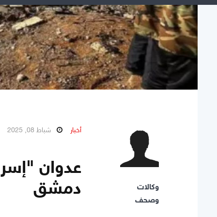
أخبار
شباط 08, 2025
عدوان "إسرا
دمشق
وكالات
وصحف