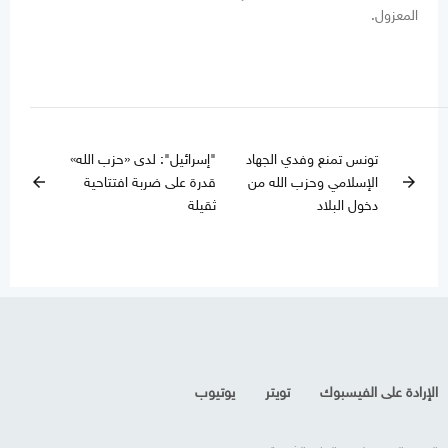
المعزول.
تونس تمنع وفدي الجهاد
"إسرائيل": لدى «حزب الله»
الإسلامي وحزب الله من
قدرة على ضربة افتتاحية
arrow_back
arrow_forward
دخول البلاد
ثقيلة
الإرادة على الفيسبوك
تويتر
يوتيوب