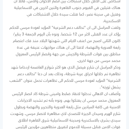
اشخاص على الاقل خلال اشتباكات بين انصار الاخوان والأمن، قائلا ان
هناك قتيلين في الفيوم جنوب القاهرة واثنين آخرين في الاسماعيلية
وقتيل في مدينة نصر، كما قتلت سيدة خلال الاشتباكات في
الاسكندرية.
ولفت المراسل الى ان "تحالف دعم الشرعية" المؤيد لعودة مرسي للحكم
يؤكد ان عدد القتلى اكثر من 12 شخصا. ونوه بأن اليوم الجمعة 3 يناير/
كانون الثاني اصبح من اعنف الايام التي شهدتها البلاد منذ فك اعتصام
رابعة العدوية والنهضة، لافتا الى ان هناك مواجهات عنيفة في عدة
مناطق بين قوات الشرطة والجيش من جهة وانصار الرئيس المعزول
محمد مرسي من جهة اخرى.
وذكر المراسل ان شارع فيصل الذي هو اكثر شوارع العاصمة ازدحاما شهد
تظاهرة تم خلالها احراق عربة شرطة، وذلك بعد ان دعا "تحالف دعم
الشرعية" المؤيد لعودة مرسي للحكم الى تظاهرات تحمل عنوان "الشعب
يشعل ثورته".
وأضاف ان الاهالي تدخلوا لانقاذ ضابط واميني شرطة كاد انصار الرئيس
المعزول محمد مرسي ان يفتكوا بهم. ونوه بأنه تم تشديد الاجراءات
الامنية في كافة الميادين مثل رابعة العدوية والتحرير والنهضة وبطول
شارع الهرم وميدان الجيزة للتصدي لاي مظاهرة لانصار مرسي. وشهدت
سيدي بشري بالاسكندرية ومدينة الاسماعيلية شرق القاهرة اطلاق
قوات الامن قنابل مسيلة للدموع لتفريق متظاهرين مؤيدين للرئيس