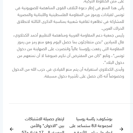
على متن الخطوط التركية.
يأتي هذا المنع في إطار دعوة ائتلاف القوى المناهضة للصهيونية في
تونس لقيادات ورموز من المقاومة الفلسطينية واللبنانية والمصرية
للمشاركة في تظاهرة ثقافية شعبية بمناسبة الذكرى الثالثة لانطلاق
الحراك العربي.
رئيس جمعية دعم المقاومة العربية ومناهضة التطبيع أحمد الكحلاوي،
قال للميادين "نحن متفاجئون بما حصل اليوم وهو منع رمز من رموز
المقاومة التي رفعت رؤوسنا عالياً وانتصرت على الصهاينة من دخول
تونس"، وتابع "كان من المفترض أن نكرم ضيوفنا لا أن نمنعهم من
دخول البلاد".
وأبدى الكحلاوي استغرابه أن يتم منع القيادي في حزب الله من الدخول
وخصوصاً أنه كان حصل على تأشيرة دخول مسبقة.
بوشكوف: رئاسة روسيا
ارتفاع حصيلة الاشتباكات
لمجموعة الـ8 ستساعد على
بين "الاخوان" والأمن
arrow_back
arrow_forward
إيجاد حل سلمي للأزمة في
المصري الى 17 قتيلا و57