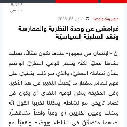
علوم وتكنولوجيا
أيلول 03, 2023
غرامشي عن وحدة النظرية والممارسة
ونقد السلبيّة السياسيّة
إنّ «الإنسان في جمهور» عندما يكون فعّالاً، يمتلك
نشاطاً عمليّاً لكنّه يفتقر للوعي النظريّ الواضح
بشأن نشاطه العمليّ، والذي مع ذلك ينطوي على
فهمٍ للعالم بمقدار ما يُحدِثُ التغيير في هذا الأخير.
وفي الحقيقة يمكن لوعيه النظري أن يكون في
تضادّ تاريخي مع نشاطه. يمكننا تقريباً القول إنّه
يمتلك وعيَيَن نظريَّين (أو وعياً واحداً متناقضاً):
أحدهما متضمَّنٌ في نشاطه ويوحّده واقعيّاً مع