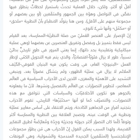
أقلّ أو أكثر. ولكن، خلال العملية تحدثُ باستمرار لحظاتٌ يتطوّر فيها
نقصٌ في التواصل وهوّة بين الجمهور والمثقّفين (أو بين بعضهم أو
مجموعة منهم على الأقل). ومن هنا يتولّد الانطباع بأنّ النظرية «ملحق»
أو «مكمّل» وأنها شيءٌ ثانوي.
إنّ الإصرار على العنصر العَمليّ من صلة النظريّة-الممارسة، بعد القيام
ليس فقط بتمييز بل وبفصل وتفريق العنصرين عن بعضهما (وهي عملية
ميكانيكية وتقليدية بحد ذاتها)، إنما يعني المرور في طورٍ تاريخيٍّ بدائيّ
نسبياً، طور لا يزال فئويّاً-اقتصاديّاً، والذي يتم فيه التحويل الكمّي لإطار
العمل «البنيويّ» العام، في وقت يكون فيه البنيان الفوقي-الكَيْف
الملائم لا يزال في عمليّة الظهور، ولم يتشكّل عضويّاً بعد. وينبغي
التشديد على الأهميّة والمغزى، اللذين لدى الأحزاب السياسية في العالَم
المعاصر، لتطوير التصوّرات عن العالَم بالتفصيل ونشرها. لأنّ ما يفعلونه
بالجوهر هو تكوين الأخلاقيّات والسياسات التي تتوافق مع هذه
التصورات، والتصرّف كما لو أنها «مختَبَرُها» التاريخي. تقوم الأحزاب
بتجنيد أفرادٍ من الجماهير الكادحة، ويتم الانتقاء على أساس معايير عمليّة
ونظرية في الوقت عينه. وتصبح العلاقة بين النظرية والممارسة أكثر
وثوقاً كلّما كان التصوّر أكثر حيويّة وجذريّة وجِدّة ومُعارَضَةً لطرق التفكير
القديمة. ولهذا السبب يمكن القول إنّ الأحزاب هي مَن يطوّر مجموعات
الإنتلجنتسيا (المثقّفين) الجديدة المندمجة والشمولية. وهي البوتقات