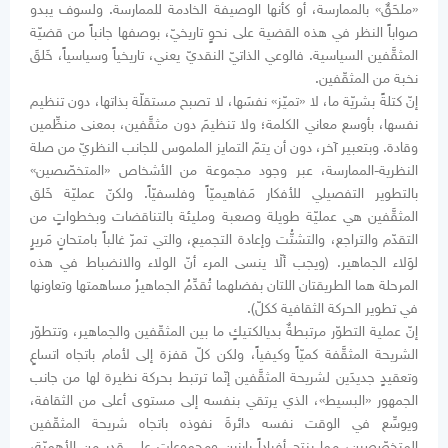
«ملحَقٌ» بالممارسة، أو كأنها الوصيفة الخادمة للممارسة. ولسوف يبدو
صواباً النظر في هذه القضية على نحوٍ تاريخيّ، بوصفها جانباً من قضيّة
المثقَّفين السياسية. فالوعي الذاتيّ النقديّ يعني، تاريخياً وسياسياً، خَلقَ
نخبة من المثقّفين.
إنّ كتلةً بشريّة ما، لا «تميّز» نفسَها، لا تصبح مستقلّة بذاتها، دون تنظيم
نفسها، بأوسع معاني الكلمة؛ ولا تنظيمَ دون مثقَّفين، بمعنى منظِّمين
وقادة. وبتعبير آخر، دون أن يتمّ التمايز الملموس للجانب النظريّ من صلة
النظرية-الممارسة، عبر وجود مجموعة من الأشخاص «المتخصّصين»
بالتطوير التفصيلي للأفكار مَفاهيميّاً وفلسفيّاً. ولكنّ عمليّة خَلق
المثقَّفين هي عمليّة طويلة وصعبة ومليئة بالتناقضات وبخطواتٍ من
التقدّم والتراجع، والتشتُّت وإعادة التجميع، والتي تمرّ غالباً بامتحانٍ مَريرٍ
لوَلاء الجماهير. (ويجب ألّا ينسى المرء أنّ الولاء والانضباط في هذه
المرحلة هما الطريقتان اللتان بفضلهما تُقدِّمُ الجماهيرُ مساهمتها وتعاونها
في تطوير الحركة الثقافية ككلّ).
إنّ عملية التطوّر مرتبطةٌ بديالكتيكٍ ما بين المثقّفين والجماهير، وتتطوّر
الشريحة المثقَّفة كميّاً وكيفياً، ولكن كلّ قفزة إلى لأمام باتجاه اتساعٍ
وتعقيدٍ جديدَين لشريحة المثقَّفين إنّما ترتبط بحركة نظيرة لها من جانب
الجمهور «البسيط»، الذي يرتقي بنفسه إلى مستوى أعلى من الثقافة،
ويوسِّع في الوقت نفسه دائرةَ نفوذه باتجاه شريحة المثقّفين
المتخصّصين، مما ينتج أفراداً بارزين ومجموعاتٍ على قدرٍ من الأهميّة،