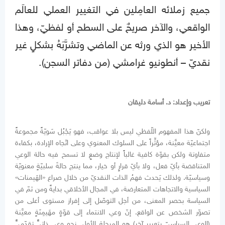
جميع زملائه العامِلين في التغيير العملي للعالَم
الواقعي، والآخر صريحٌ على السطح أو لفظيّ، وهذا
الأخير هو الذي ورثه عن الماضي وتشرَّبَهُ بشكلٍ غير
نقديّ – أنطونيو غرامشي (من دفاتر السجن).
تعريب وإعداد: د. أسامة دليقان
ولكنّ هذا المفهوم اللّفظي ليس بلا عواقب، فهو يَجْبُل سَويّةً مجموعةً
اجتماعيّة معيَّنة، مؤثِّراً على السلوك المعنوي وعلى اتّجاه الإرادة، بكفاءة
متفاوتة ولكن بقوّة كافية غالباً لإنتاج وضعٍ لا تسمح فيه حالة الوعي
المتناقضة بأيّ فعل، ولا بأيّ قرارٍ أو خيار، مما ينتج حالةَ سلبيّةٍ معنويّة
وسياسيّة. ولذلك يَحدث فهمُ الذات النقديّ من خلال صراع «الهَيمنات»
السياسية والاتجاهات المتعارضة، في المجال الأخلاقي بدايةً ومن ثمّ في
السياسة بحصر المعنى، من أجل التوصّل إلى إفراز مستوى أعلى من
تصوّر الشخص عن الواقع. إنّ وعي الانتماء إلى قوّةٍ مهَيمِنَةٍ معيَّنة
(الوعي السياسيّ بتعبيرٍ آخر) هو المرحلة الأولى نحو وعيٍ ذاتيٍّ تقدّميٍّ