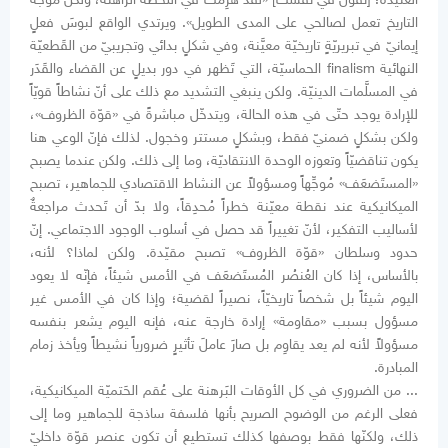
التاريخ تعمل لصالحي على المدى الطويل». ويرتدي الواقع لبوسَ فعلٍ
إيمانيّ في تبريريّةٍ تاريخيّة معيَّنة، وفي شكلٍ بدائي وتجريبيّ من القَطعيّة
النهائية finalism الحماسيّة، التي تَظهر في دور بديلٍ عن القضاء والقَدَر
في المسلَّمات الدينيّة. ولكن ينبغي التشديد مع ذلك على أنّ نشاطاً قويّاً
للإرادة يوجد حتّى في هذه الحالة، ويتدخّل مباشرةً في «قوّة الظروف»،
ولكن بشكلٍ ضمنيّ فقط، وبشكلٍ مستتر وخجول. لذلك فإنّ الوعي هنا
يكون تناقضيّاً وتعوزه الوحدة الانتقاديّة، وما إلى ذلك. ولكن عندما يصبح
«المستَضعَف» مُوجِّهاً ومسؤولاً عن النشاط الاقتصادي للجماهير، تصبح
الميكانيكية عند نقطة معيّنة خطراً مُحدِقاً، ولا بدّ أن تَحدث مراجعةٌ
لأساليب التفكير، لأنّ تغييراً قد حصل في أسلوب الوجود الاجتماعي. إنّ
حدود وسلطان «قوّة الظروف» تصبح مقيّدة. ولكن لماذا؟ لأنه،
بالأساس، إذا كان العُنصُر المُستَضعَف في الأمس شيئاً، فإنّه لا يعود
اليوم شيئاً بل شخصاً تاريخيّاً، نصيراً لقضية؛ وإذا كان في الأمس غير
مسؤول بسبب «مقاومة» إرادة خارجة عنه، فإنه اليوم يشعر بنفسه
مسؤولاً لأنه لم يعد يقاوِم بل صارَ عاملَ تأثيرٍ ضرورياً نشيطاً ويأخذ زمام
المبادرة.
... من الضروري في كل الأوقات البَرهنة على عُقم الحَتميّة الميكانيكية،
فعلى الرغم من الوضوح الصريح بأنها فلسفة ساذجة للجماهير وما إلى
ذلك، ولكنّها فقط بوصفها كذلك تستطيع أن تكون عنصر قوّة داخليّ