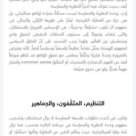
أبعد، بحيث تتوحّد فيه أخيراً النظرية والممارسة.
إذن، وحدة النظرية والممارسة ليست مسألةً مجرّدة لواقع ميكانيكي. بل
هي جزءٌ من العمليّة التاريخية، يُعثَرُ على طورها الأوّلي والبدائي في
مفهوم أنْ تكون «مختلِفاً» و«جزءاً»، في الإحساس الغريزيّ بالاستقلال،
والتي تتقدّم وصولاً إلى مستوى الامتلاك الحقيقي لتصوّرٍ واحدٍ
ومتماسكٍ عن العالَم. ولهذا يجب التشديد على أنّ التطوّر السياسي
لمفهوم الهيمنة يمثّلُ تقدّماً عظيماً فلسفياً وسياسياً أيضاً. لأنّه يفترض
بالضرورة وحدةً فكريّة وخُلُقاً يتماشى مع تصوّرٍ للواقع قد قَطَع شوطاً
أبعدَ من الفهم الاعتيادي (المشترك أو الشائع) common sense وأصبَحَ
فهماً نقديّاً، ولو في حدودٍ ضيّقة.
التنظيم، المثقَّفون، والجماهير
ولكن، في أحدث تطوّرات فلسفة الممارسة لا يزال استكشاف وتشذيب
مفهوم وحدة النظرية والممارسة في مرحلته الباكرة فحسب. فما تزال
ثمّة بقايا للميكانيكية، حيث يتكلّم الناس عن النظريّة وكأنها «متمِّمٌ» أو