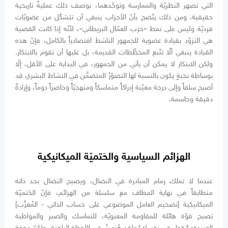
التي تصهر النظريّة والممارسة وتوحّدهما، بوصف ذلك عمليةً تاريخية
حقيقية. ومن ذلك يتّضح بأنّ الأحزاب ينبغي أن تتشكّل من عضويّات
فرديّة وليس على نمط «حزب العمّال البريطاني»، لأنّه إذا كانت القضية
هي التزوّد بقيادة عضوية للجمهور الناشط اقتصادياً بالكامل، فإنّ هذه
القيادة ينبغي ألّا تتّبع المخطَّطات القديمة، بل عليها أن تقوم بالابتكار.
ولكن الابتكار لا يمكن أن يأتي من الجمهور، في البداية على الأقل، إلّا
بوساطة نخبةٍ يكون بالنسبة لها التصوّرُ المتضمَّن في النشاط البشري قد
أصبح سلفاً وإلى درجة معيّنة إدراكاً متماسكاً ومنهجيّاً وحاضراً دوماً، وإرادةً
دقيقة وحاسمة.
الهزائم السياسية والحَتميّة الميكانيكية
عندما لا تملك زمام المبادرة في النضال، ويصبح النضال بحد ذاته
متطابقاً في نهاية المطاف مع سلسلة من الهزائم، فإنّ الحَتميّة
الميكانيكية [تضخيم العامل الموضوعي على حساب الذاتي - المُعرِّب]
تصبح قوّة هائلة للمقاومة المعنويّة، للتماسك والصبر والمواظبة
العنيدة؛ [تقول في نفسك] «لقد هُزِمتُ في اللحظة الراهنة، ولكنّ موجة