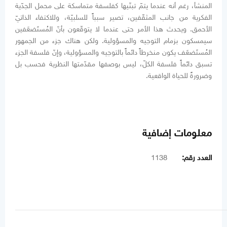
المنشأ، رغم أنه عندما يتمّ تبنّيها كفلسفة متماسكة على محمل الجدّية
الفكرية من جانب المثقّفين، تصير سبباً للسلبيّة، وللاكتفاء الذاتيّ
الأحمق. ويحدث هذا الأمر حتى عندما لا يتوقّعون بأنّ المُستَضعَفين
سيمسكون بزمام التوجيه والمسؤولية. ولكن هناك جزء من الجمهور
المُستَضعَف يكون منخرطاً دائماً بالتوجيه والمسؤولية، وإنّ فلسفة الجزء
تسبق دائماً فلسفة الكلّ، ليس بوصفها مقدّمتها النظرية فحسب بل
وضرورةً للحياة الواقعية.
معلومات إضافية
العدد رقم:
1138