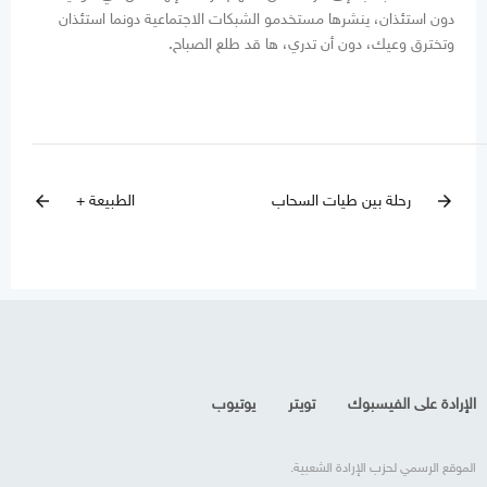
دون استئذان، ينشرها مستخدمو الشبكات الاجتماعية دونما استئذان
وتخترق وعيك، دون أن تدري، ها قد طلع الصباح.
رحلة بين طيات السحاب
الطبيعة +
arrow_back
arrow_forward
الإرادة على الفيسبوك
تويتر
يوتيوب
الموقع الرسمي لحزب الإرادة الشعبية.