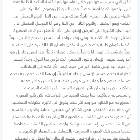
الكل التي يتم ترسيخها من خلال تقاسمها مع الكلمة المكتوبة كلمة «أنا»
التي ترافقها لكنها أصغر حجماً تقول لك وبكل وضوح، أولاً: ركز على
«الأنا» وليس على «نحن»، ثانياً: هناك نوعان من الأنا، النوع المتمثل في
الكلمة وهو المتلقي والنوع الثاني من الأنا وهو أنا المرسل المتمثل في
اليد العليا الكبيرة التي تفرض إرادتها على الأنا الأصغر، دع أناك الصغيرة
تمتثل لإرادة الأنا الكبيرة، وفي وقت واحد أنت تشعر باندماج الأنيين سوياً
لأنهما يكونان كلمة واحدة حتى لا يكون طغيان الأنا الكبيرة على الصغيرة
فجاً ولتشعر بأن لهما رأيا واحداً لا يمكن فصله، ثالثاً: هذا ليس رجاء بل هو
أمر يتخذ صيغة الإيمان باللون الأخضر، أنت تؤمن بما أقول. رابعاً: لاحظ
أن حجم اليد ليس فقط أكبر من حجم كلمة الأنا لكنه في الإعلانات
الطرقية بحجم جسم الإنسان وبطوله تقريباً، إن هذا الذي حجم يده بحجم
جسمك ضخم حقاً وقادر على فرض قناعاته عليك من خلال حجمه
بالتأكيد. نحن نعرف أن تأثير الصورة أكبر من تأثير الكلمة المقروءة
والمسموعة بالتأكيد، كما بينت العديد من الدراسات، لكن تأثير الصورة
الممزوجة مع الكتابة هو بعد آخر حتماً يفوق في تأثيره مكوناته الأساسية
في حالة عدم الاجتماع، فمن الشائع في ميادين الدعاية والحرب النفسية
أن الصور تتقدم على الكلمات، فالصورة الآن لم تعد بألف كلمة كما شاع
في المثل الصيني، إنما غدت مع التكنولوجيا بملايين الكلمات ، وخاصة
عندما تشيع تلك الصورة الممزوجة بالكلمات في الفضاء الإلكتروني،
فلست هنا بحاجة إلى قراءة نص لتفهم الرسالة إنها تدخل في لاوعيك