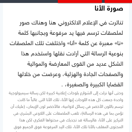
صورة الأنا
تناثرت في الإعلام الالكتروني هنا وهناك صور
لملصقات ترسم فيها يد مرفوعة وبجانبها كلمة
«نا» معبرة عن كلمة «أنا» واختلفت تلك الملصقات
بنوعية الرسالة التي أرادت نقلها واستخدم هذا
الشكل عديد من القوى المعارضة والموالية
والصفحات الجادة والهزلية، وعرضت من خلالها
القضايا الكبيرة والصغيرة، .
وحتى أنها نزلت إلى الشوارع بلوحات إعلانية كبيرة لكن رسالة سيميولوجية
واحدة جمعت كل هذه اللوحات إنها الأنا، تلك الأنا التي غالباً ما كانت
ترسم باللون الأخضر في رسائل لاواعية، فالأخضر لون الإيمان، (عليك أن
تؤمن بما في هذه الرسالة)، تلعب الملصقات على اللاوعي البشري في
التركيز على الأنا، فالرسالة قد تجذبك في محتواها الفكري لكن هذا
المحتوى المغلف بالأنا تلك الأنا، تلك اليد المرفوعة فوق الجميع فوق