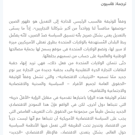
ترجمة: قاسيون
وفقاً للوثيقة فالسبب الرئيسي للحاجة إلى التعديل هو ظهور الصين
«بوصفها منافساً لنا وواحداً من أكبر شركائنا التجاريين». إذاً ما يسمّى
بالتعديل يعني بشكل صريح بأنّه تنسيق السياسة ضدّ الصين، لأنّه يفضّل
ربط البلدان المُستهدفة بالولايات المتحدة بطرق تعطي الأمريكيين ميزة
لا مبرر لها، وتضع الولايات المتحدة في موقع يسمح لها بحماية مصالحها
الوطنية والعالمية على حساب من تسميهم بحلفائها.
حتّى تتمكن الولايات المتحدة من فعل ذلك، فهي تريد إنهاء حقبة
اتفاقات التجارة الحرة التقليدية والبدء بحقبة جديدة من التجارة عبر نوع
جديد ممّا تسميه «الترتيبات الاقتصادية»، والتي تشمل وفقاً للوثيقة
«الحقوق العامة لجميع الأفراد – السياسية والمدنية والاقتصادية
والاجتماعية والثقافية».
تقدّم الوثيقة هذه الرؤيا باعتبارها تقدمية في مقابل الرؤية «الأقلّ حرية»
التي تتبناها دول أخرى. لكن في الواقع فإنّ هذا النموذج الاقتصادي
الجديد يشمل طيفاً من مجموعة من الحقوق ذات التعريف الغامض التي
يجب على السياسة الاقتصادية الأمريكية أن تتبناها مع أنّها ليست جزءاً
من الاقتصاد وتندرج تحت الطريقة التي تعمل فيها الأنظمة السياسية
حول العالم. بشكل يتعدى الاقتصاد، فالإطار الاقتصادي «الجديد»