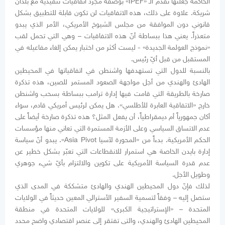
الحاكمة جعلتها تقدّم الـ «IPEF» بوصفه مجرّد اتفاقيات تنفيذية مع بلدان
شريكة. علاوة على ذلك، هذه الاتفاقيات لن تكون قابلة للتطبيق بشكل
قانوني دون الموافقة من مجلس الشيوخ الأمريكي، الأمر الذي يبدو
متعذراً. يعني هذا ببساطة أنّ هذه الاتفاقيات – وهي التي تحمل لقب
«نموذج العولمة الجديدة» - ليست أكثر من اختبار يمكن إلغاء مفاعيله في
المستقبل من قبل أيّ رئيس.
بالنسبة للدول التي تستهدفها واشنطن في اتفاقياتها في المحيطين
الهادئ والهندي من أجل مواجهة الصعود المستمر للصين، هذه تذكرة
صارخة بالطريقة التي قامت فيها إدارة ترامب ببساطة بسحب واشنطن
خارج «الاتفاقية العابرة للأطلسي». هل يمكن لرئيس أمريكي قادم، سواء
أكان جمهورياً أم ديمقراطياً، أن يفعل المثل؟ هذه تذكرة صارخة أيضاً على
عدم الاتساق السياسي وعلى الأزمة المستمرة التي تعاني منها مؤسسات
الحكم الأمريكية. بدءاً من «المحورة لآسيا Asia Pivot». يبدو أنّ سياسة
إدارة بايدن الخاصة هي استمرار للانقطاعات التي تعبّر بشكل خطير عن
عدم قدرة السياسة الأمريكية على تكوين والالتزام بأيّ شيء جوهري
وطويل الأجل.
لذلك فإنّ دول المحيطين الهندي والهادئ متشككة في المدى الذي
ستصل إليه – وفقاً لتسمية السفير الأسترالي المعين حديثاً في الولايات
المتحدة – «الإستراتيجية الكبرى» للولايات المتحدة في منطقة
المحيطين الهادئ والهندي، والتي تفتقر إلى عنصر اقتصادي واضح محدد