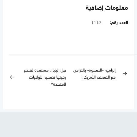
معلومات إضافية
العدد رقم:
1112
إلزامية «الصحوة» بالتزامن
هل اليابان مستعدة لقطع
arrow_forward
مع الضعف الأمريكي!
رقبتها تضحية للولايات
arrow_back
المتحدة؟