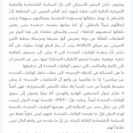
بوضوح. جادل السفير الأسترالي أكثر بأنّ السياسة الاقتصادية والتجارية
الأمريكية الحالية كانت ضارة لجهود كبح التأثير الصيني في المنطقة لأنّ
واشنطن لا تهتمّ بحلفائها ومستعدة للتضحية بمصالحهم بسهولة وعدم
إعطائهم شيئاً بالمقابل، أو كما صاغها بنفسه: «سعيدة برمي بعض
حلفائها لتدهسهم الحافلة». ليست واشنطن معتادة على هذا النوع من
التعليقات الفظّة من دولة يفترض أنّها صديقة ومرتبطة بخطط الأمن
الأمريكي عبر ميثاق AUKUS. يجب أن يتمّ النظر لهكذا سلوك على أنّه
تذكير بأنّ سياسة الولايات المتحدة التي لا ترقى إلى مستوى اتفاقية
تجارية جوهرية مفيدة لجميع الأطراف المشاركة فيها، من غير المرجح أن
تأتي بالثمار والمكاسب التي تسعى الولايات المتحدة إلى تحقيقها.
ما هي المشكلة في الخطة «الجديدة» التي جعلت حلفاء الولايات المتحدة
غير مرتاحين؟ إذا ما تغاضينا عن واقع أنّ الاتفاقيات «الجديدة» لا يمكن
تنفيذها قانونياً من حيث المبدأ ولا تملك الأساس للاستمرارية، فهي أيضاً
لا تقدّم لدول المحيطين الهادئ والهندي أيّة مزايا وصول إلى سوق
الولايات المتحدة أيضاً. وعليه فإنّ «IPEF» بالنسبة لهذه الدول ليست
أكثر من شكل جديد من الحمائية التي تفرضها الولايات المتحدة. بالنسبة
لهذه الدول فإنّ ما تعرضه الولايات المتحدة عليهم ليس خاوياً فقط من
السياسة الاقتصادية القابلة للحياة، بل إنّ ما يقدمه في واقع الحال ليس
ملائماً لهم.