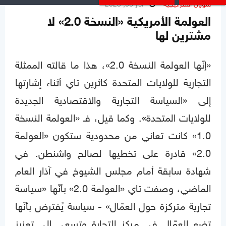
شؤون استراتيجية
آذار 06, 2023
العولمة الأمريكية «النسخة 2.0» لا
مشترين لها
«إنّها العولمة النسخة 2.0»، هذا ما قالته الممثلة
التجارية للولايات المتحدة كاثرين تاي أثناء إشارتها
إلى «السياسة التجارية والاقتصادية الجديدة
للولايات المتحدة». وكما قيل، فـ «العولمة النسخة
1.0» كانت تعاني من محدودية ستكون «العولمة
2.0» قادرة على تخطيها لصالح واشنطن. في
شهادة سابقة أمام مجلس الشيوخ في آذار العام
الماضي، وصفت تاي «العولمة 2.0» بأنّها «سياسة
تجارية متركزة حول العمّال» - سياسة يُفترض بأنّها
تضع العمّال في مركز التجارة وتسعى إلى تعزيز