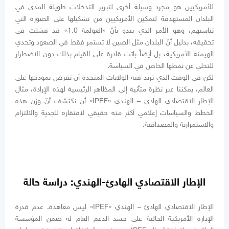
للأمريكيين هو مجرد وسيلة أخرى لتبرير التدخلات طويلة المدى في
البلدان المستهدفة لتمكين الأمريكيين من تشكيلها على الصورة التي
تناسبهم، وهو الأمر الذي يبدو بأنّ «العولمة 1.0» قد فشلت في
تحقيقه، بدليل أنّ البلدان مثل الصين لا تستمر فقط في الصعود وتحدي
الهيمنة الأمريكية، بل أيضاً باتت قادرة على القيام بذلك دون الاضطرار
للتخلي عن نمطها الخاص في السياسة.
لكن في الوقت الذي تريد فيه الولايات المتحدة أن تفرض نموذجها على
العالم، يمكننا عبر نظرة متأنية إلى المظاهر الرئيسية لهذه الإرادة، مثال
الإطار الاقتصادي الهادئ – الهندي «IPEF» أن نكتشف أنّ وزن هذه
الخطط والسياسات إعلامي أكثر منه حقيقي لافتقاره للجدية والالتزام
والاستمرارية والمصداقية.
الإطار الاقتصادي الهادئ-الهندي: دراسة حالة
الإطار الاقتصادي الهادئ – الهندي «IPEF» ليس معاهدة. عدم قدرة
الإدارة الأمريكية الحالية على حشد الدعم العام له ضمن المؤسسة