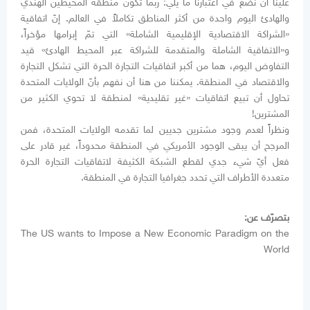
علينا أن نضع في اعتبارنا ما يلي: ربّما تكون منطقة المحيطين الهندي
والهادئ اليوم واحدة من أكثر المناطق تكاملاً في العالم. إنّ اتفاقية
«الشراكة الاقتصادية الإقليمية الشاملة» التي تمّ إبرامها مؤخراً،
و«الاتفاقية الشاملة والمتقدمة للشراكة عبر المحيط الهادئ» قيد
التفاوض اليوم، هما من أكبر اتفاقيات التجارة الحرة التي تشكل التجارة
والاقتصاد في المنطقة. يمكننا من هنا أن نفهم بأنّ الولايات المتحدة
تحاول أن تبيع اتفاقيات «غير تقليدية» لمنطقة لا تحوي الكثير من
المشترين!
ونظراً لعدم وجود مشترين جديين لما تقدمه الولايات المتحدة، فمن
المرجح أن يبقى الوجود الأمريكي في المنطقة محدوداً، غير قادر على
فعل أيّ شيء جدي لقطع الشبكة الكثيفة لاتفاقيات التجارة الحرة
متعددة الأطراف التي تحدد جغرافيا التجارة في المنطقة.
بتصرّف عن:
The US wants to Impose a New Economic Paradigm on the
World