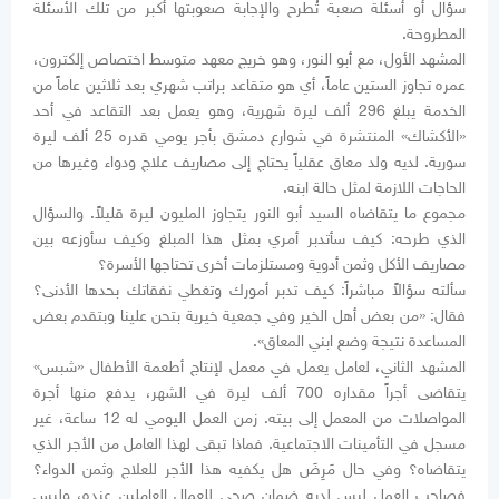
سؤال أو أسئلة صعبة تُطرح والإجابة صعوبتها أكبر من تلك الأسئلة
المطروحة.
المشهد الأول، مع أبو النور، وهو خريج معهد متوسط اختصاص إلكترون،
عمره تجاوز الستين عاماً، أي هو متقاعد براتب شهري بعد ثلاثين عاماً من
الخدمة يبلغ 296 ألف ليرة شهرية، وهو يعمل بعد التقاعد في أحد
«الأكشاك» المنتشرة في شوارع دمشق بأجر يومي قدره 25 ألف ليرة
سورية. لديه ولد معاق عقلياً يحتاج إلى مصاريف علاج ودواء وغيرها من
الحاجات اللازمة لمثل حالة ابنه.
مجموع ما يتقاضاه السيد أبو النور يتجاوز المليون ليرة قليلاً. والسؤال
الذي طرحه: كيف سأتدبر أمري بمثل هذا المبلغ وكيف سأوزعه بين
مصاريف الأكل وثمن أدوية ومستلزمات أخرى تحتاجها الأسرة؟
سألته سؤالاً مباشراً: كيف تدبر أمورك وتغطي نفقاتك بحدها الأدنى؟
فقال: «من بعض أهل الخير وفي جمعية خيرية بتحن علينا وبتقدم بعض
المساعدة نتيجة وضع ابني المعاق».
المشهد الثاني، لعامل يعمل في معمل لإنتاج أطعمة الأطفال «شبس»
يتقاضى أجراً مقداره 700 ألف ليرة في الشهر، يدفع منها أجرة
المواصلات من المعمل إلى بيته. زمن العمل اليومي له 12 ساعة، غير
مسجل في التأمينات الاجتماعية. فماذا تبقى لهذا العامل من الأجر الذي
يتقاضاه؟ وفي حال مَرِضَ هل يكفيه هذا الأجر للعلاج وثمن الدواء؟
فصاحب العمل ليس لديه ضمان صحي للعمال العاملين عنده، وليس