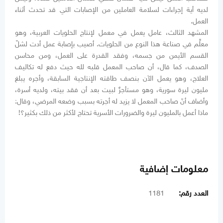
لديه أية إجراءات لسلامة العاملين من الإصابات التي قد تحدث أثناء
العمل.
المشهد الثالث، عامل يعمل في معمل لإنتاج الحلويات العربية، وهو
معلِّم في صناعة هذا النوع من الحلويات. أصيب بإصابة عمل أدت لشلّ
القسم الأيمن من جسمه، وفقد القدرة على العمل، ومن محاسن
الصدف، كما قال، أن صاحب المعمل قلبه لله حيث دفع له تكاليف
العلاج، وهو يعمل الآن بنصف طاقته الإنتاجية السابقة، وأجره يبلغ
مليون ليرة سورية، وهو مستأجرٌ لبيت بعد أن فقد بيته، ولديه أسرة،
وأضاف أنّ صاحب المعمل لا يزيد له أجرته بسبب وضعه المرضي، وقال:
ماذا أعمل بالمليون ليرة والضرورات الأسرية تحتاج لأكثر من ذلك بكثير؟!
معلومات إضافية
العدد رقم:
1181