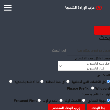
بحث
ابدأ البحث
حصرا داخل هذه الأقسام
البحث عن
كل الكلمات التي أدخلتها
أي مما أدخلته
ما أدخلته بالتحديد
Phrase Prefix
Wildcard
ترتيب النتائج بحسب:
درجة التطابق
الأحدث أولا
الأقدم أولا
Featured First
ابدأ البحث
جرب البحث المتقدم