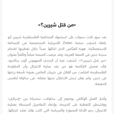
«من قتل شيرين؟»
بعد مرور ثلاث سنوات على استشهاد الصحافية الفلسطينية شيرين أبو
عاقلة كشفت منصة Zeteo الأمريكية المتخصصة في الصحافة
الاستقصائية، هوية القنّاص الذي اغتالها عمداً خلال تغطيتها اقتحام
مدينة جنين في الضفة الغربية، وقد عرضت المنصة فيلماً وثائقياً بعنوان
«من قتل شيرين؟»، كشفت فيه أن الجندي الصهيوني ألون ساكجيو،
قائد فصيل القنّاصة هو من نفذ عملية الاغتيال وأن المقاومة
الفلسطينية اقتصّت من القاتل في حزيران الماضي بعبوة ناسفة زرعتها
في جنين. ولم يعلن جيش الاحتلال حينها مقتله، في محاولة لطمس
الحقيقة.
وأشار العمل الوثائقي بوضوح إلى محاولات مشتركة بين «إسرائيل»
وواشنطن للتغطية على الجريمة، وإخفاء التفاصيل المرتبطة بعملية
الاغتيال، رغم الأدلة المصوّرة والميدانية التي كانت تؤكد تعمّد اغتيالها.