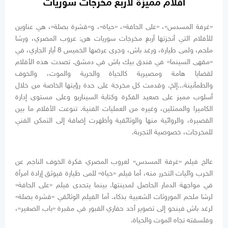
أفلام مميزة لأربع مخرجات سوريات
«غرفة المسدس»، «على الحافة»، «حياة»، و«قشرة بصلة»، هي عناوين
للأفلام التي أنجزتها أربع مخرجات سوريات هن: عروب المصري، ورشا
ملحم، ولمى طيارة، ورغد باش، وجرى عرضها الخميس 8 أيار الجاري، في
«مقهى السينما» في فندق بيك باش في دمشق. تصدت هذه الأفلام
لقضايا هامة ومصيرية كالحياة والحرية والموت، والخوف
والطمأنينة...إلخ. وقدمت كل مخرجة على حدة رؤيتها الخاصة من خلال
أسلوب مميز على صعيد الفكرة وكتابة السيناريو وعلى مستوى إدارة
الكاميرا والممثلين، وغيره من العمليات الفنية. تنوعت الأفلام ما بين
القصيرة، والروائية منها والوثائقية وأظهرت إضافة إلى التمكن الفني
للمخرجات، خصوصية التجربة.
عالج فيلم «غرفة المسدس» لعروب المصري فكرة الخوف الناجم عن
الحرب وآليات التحرر منه، أما فيلم «حياة» للمى طيارة فيوثق إرادة امرأة
في مواجهة الدمار الحاصل لمدينتها. بينما يتحدى فيلم «على الحافة»
لرشا ملحم الموروثات الشعبية بذكاء. أما الفيلم الوثائقي «قشرة بصلة»
لرغد باش فينحو إلى تصوير أحد حفاري القبور في مقبرة «باب الصغير»،
وفلسفته تجاه الموت والحياة.