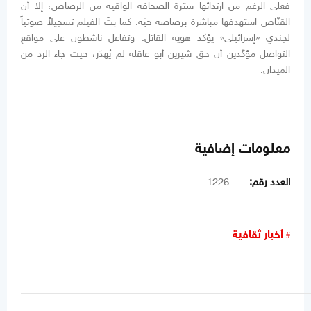
فعلى الرغم من ارتدائها سترة الصحافة الواقية من الرصاص، إلا أن
القنّاص استهدفها مباشرة برصاصة حيّة. كما بثّ الفيلم تسجيلاً صوتياً
لجندي «إسرائيلي» يؤكد هوية القاتل. وتفاعل ناشطون على مواقع
التواصل مؤكّدين أن حق شيرين أبو عاقلة لم يُهدَر، حيث جاء الرد من
الميدان.
معلومات إضافية
العدد رقم:
1226
أخبار ثقافية