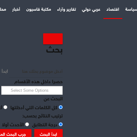
ياسة
اقتصاد
عربي دولي
تقارير وآراء
مكتبة قاسيون
أخبار
محل
بحث
ابدأ 
حصرا داخل هذه الأقسام
البحث عن
كل الكلمات التي أدخلتها
أي
ترتيب النتائج بحسب:
درجة التطابق
الأحدث أولا
ابدأ البحث
جرب البحث الم