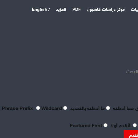
يات
مركز دراسات قاسيون
PDF
المزيد
/ English
اخر المقالات
منذ 4 أيام
بصراحة مطالب العمال بالعدالة
اليوم لا تتعدى الحد الأدنى
البحث
للحياة
منذ 4 أيام
تعقيبٌ عمالي على طروحات
الصناعي نور الدين سمحا حول
واقع الصناعة النسيجية
 مما أدخلته
ما أدخلته بالتحديد
Phrase Prefix
Wildcard
السورية: «عن جد نزعتا»
منذ 4 أيام
الأقدم أولا
Featured First
تنظيم العمال: ضرورة
موضوعية للدفاع عن الحقوق
تقدم