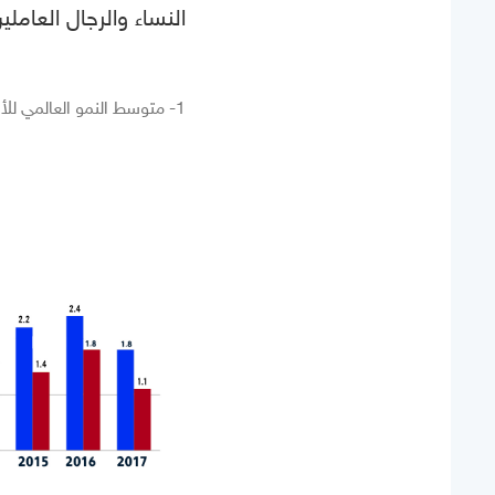
النساء والرجال العاملي
1- متوسط النمو العالمي للأجور الحقيقية ٢٠٠٦-2017-%