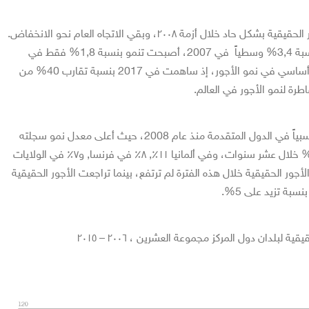
انخفض النمو العالمي للأجور الحقيقية بشكل حاد خلال أزمة ٢٠٠٨، وبقي الاتجاه العام نحو الانخفاض.
فبينما نمت الأجور عالمياً بنسبة 3,4% وسطياً في 2007، أصبحت تنمو بنسبة 1,8% فقط في
2017. الصين هي مساهم أساسي في نمو الأجور، إذ ساهمت في 2017 بنسبة تقارب 40% من
اطرة لنمو الأجور في العالم.
تنمو الأجور الحقيقية ببطء نسبياً في الدول المتقدمة منذ عام 2008، حيث أعلى معدل نمو سجلته
كوريا الجنوبية لم يتعدى 15% خلال عشر سنوات، وفي ألمانيا ١١٪, ٨٪ في فرنسا, و٧٪ في الولايات
الأجور الحقيقية خلال هذه الفترة لم ترتفع، بينما تراجعت الأجور الحقيقية
سبة تزيد على 5%.