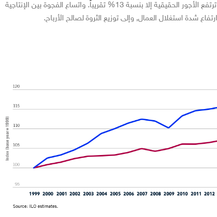
بنسبة تقارب 17% بينما لم ترتفع الأجور الحقيقية إلا بنسبة 13% تقريباً. واتساع الفجوة بين الإنتاجية
رتفاع شدة استغلال العمال, وإلى توزيع الثروة لصالح الأرباح.