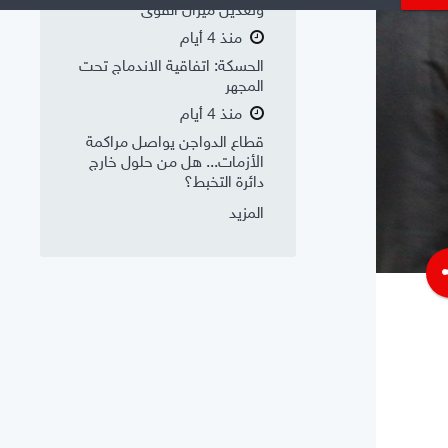
وتعديل ميزان القوى
منذ 4 أيام
الحسكة: اتفاقية الاندماج تحت
المجهر
منذ 4 أيام
قطاع الدواجن يواصل مراكمة
الأزمات... هل من حلول خارج
دائرة التخبط؟
المزيد
s