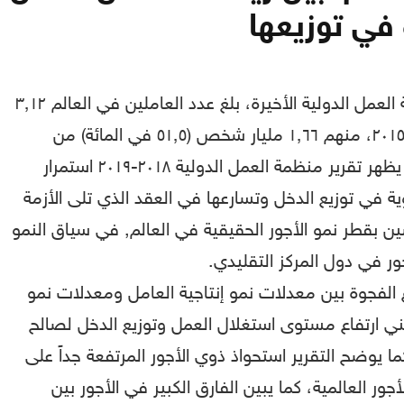
 في توزيعها
وفقاً لتقديرات منظمة العمل الدولية الأخيرة، بلغ عدد العاملين في العالم ٣٫١٢
مليار شخص في عام ٢٠١٥، منهم ١٫٦٦ مليار شخص (٥١٫٥ في المائة) من
العاملين بأجر ورواتب. يظهر تقرير منظمة العمل الدولية ٢٠١٨-٢٠١٩ استمرار
ة في توزيع الدخل وتسارعها في العقد الذي تلى الأزمة
ن بقطر نمو الأجور الحقيقية في العالم, في سياق النمو
ور في دول المركز التقليدي.
اع الفجوة بين معدلات نمو إنتاجية العامل ومعدلات نمو
عني ارتفاع مستوى استغلال العمل وتوزيع الدخل لصالح
ما يوضح التقرير استحواذ ذوي الأجور المرتفعة جداً على
ور العالمية، كما يبين الفارق الكبير في الأجور بين