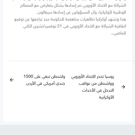
الشراكة مع الاتحاد الأوروبي تم إعدادها بشكل يتعارض مع المصالح
الوطنية لأوكرانيا، وأن المسؤولين عن إعدادها سيقالون.
هذا وتشهد أوكرانيا تظاهرات مناهضة للحكومة منذ تراجعها عن توقيع
اتفاقية الشراكة مع الاتحاد الأوروبي في 21 نوفمبر/تشرين الثاني
الماضي..
روسيا تحذر الاتحاد الأوروبي
واشنطن تبقي على 1500
arrow_back
وواشنطن من عواقب
جندي أمريكي في الأردن
arrow_forward
التدخل في الأحداث
الأوكرانية