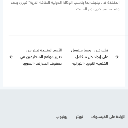
المتخذة في جنيف بما يناسب الوكالة الدولية للطاقة الذرية" تجري ببطء
وقد تستمر حتى يوم السبت.
تشوركين: روسيا ستعمل
الأمم المتحدة تحذر من
على إيجاد حل متكامل
تعزيز مواقع المتطرفين في
arrow_back
arrow_forward
للقضية النووية الايرانية
صفوف المعارضة السورية
الإرادة على الفيسبوك
تويتر
يوتيوب