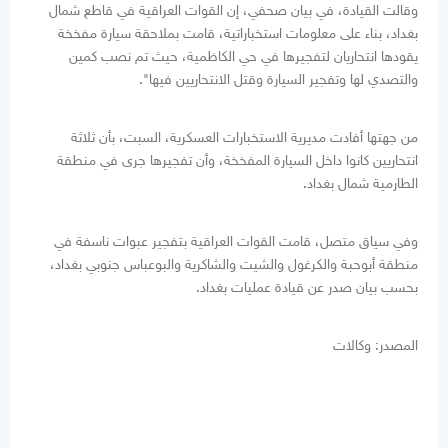
وقالت القيادة، في بيان صحفي، إن القوات العراقية في قاطع شمال
بغداد، بناء على معلومات استخباراتية، قامت بملاحقة سيارة مفخخة
يقودها انتحاريان لتفجيرها في حي الكاظمية، حيث تم نصب كمين
والتصدي لها وتفجير السيارة وقتل الانتحاريين فيها".
من جهتها أفادت مديرية الاستخبارات العسكرية، السبت، بأن ثلاثة
انتحاريين كانوا داخل السيارة المفخخة، وأن تفجيرها جرى في منطقة
الطارمية شمال بغداد.
وفي سياق متصل، قامت القوات العراقية بتفجير عبوات ناسفة في
منطقة أبوحبة والكرغول والشيت والشاكرية والبوعباس جنوبي بغداد،
بحسب بيان صدر عن قيادة عمليات بغداد.
المصدر: وكالات