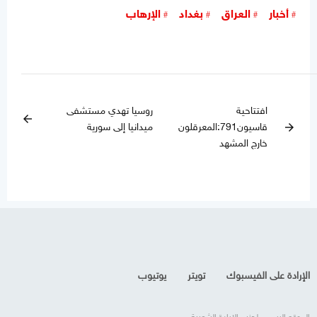
أخبار
العراق
بغداد
الإرهاب
افتتاحية
روسيا تهدي مستشفى
arrow_back
قاسيون791:المعرقلون
ميدانيا إلى سورية
arrow_forward
خارج المشهد
الإرادة على الفيسبوك
تويتر
يوتيوب