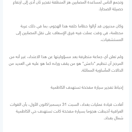
وتجمع الناس لمساعدة المصابين هز المنطقة تفجير ثان أدى إلى ارتفاع
حصيلة الضحايا.
وكان مدنيون قد أزالوا حطاما خلفه هذا الهجوم، بما في ذلك عربة
محطمة، في وقت عملت فيه فرق الإسعاف على نقل المصابين إلى
المستشفيات.
ولم تعلن أي جماعة متطرفة بعد مسؤوليتها عن هذا الاعتداء، غير أنه من
المرجح أن تنظيم "داعش" هو من يقف وراءه كما هو عليه في العديد من
الحالات المأساوية المماثلة.
إحباط تفجير سيارة مفخخة تستهدف الكاظمية
أفادت قيادة عمليات بغداد، السبت 31 ديسمبر/كانون الأول، بأن القوات
العراقية أحبطت هجوما بسيارة مفخخة كانت تستهدف حي الكاظمية
شمال بغداد.