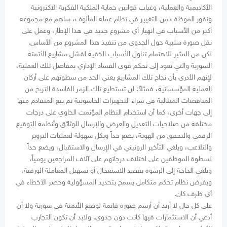
الأكاديمية والعملية، وغياب قوانين حماية الملكية الفكرية الاكترونية
ونفور الموظف من التغيير في نظام عمله المألوف، ساهم مع مجموعة
أكبر من الأسباب في انهيار أي مشروع جديد في هذا الإطار، وعمل على
نقل صورة سلبية حول الجدوى من تنفيذ هذا المشروع من الأساس.
لكن من المثير للاهتمام تناول الأسباب الخفية لفشل مشاريع الأتمتة
السورية والتي تعود إلى تحكم قوى الفساد الإداري بمفاصل تلك العملية،
لإنهم الأدرى بأن نجاح تلك المشاريع يعني الحد من سطوتهم على أركان
العملية المؤسساتية، فمثلاً: لن تستطيع تلك الزمر الفاسدة التربح من
المناقصات المتتالية في شراء التجهيزات الحاسوبية ثم بيع المتقادم منها
إلى جهات أخرى، كما أن استخدام النظام المؤتمت الحاوي على درجات
مختلفة من صلاحيات التعديل والعرض والإرسال للوثائق وأنظمة التوقيع
الرقمي والتحقق من الهوية، يضع حداً وبكل سهولة لعمليات التزوير
والتلاعب، ويلغي التأخير الروتيني في الإرسال والاستقبال، ويضع حداً
لسطوة الموظفين على اختلاف درجاتهم على آلاف المراجعين يومياً،
ويلغي الحاجة إلى الرشوة بقصد الاستعجال أو تسهيل المعاملة الورقية،
ويفرض نظام تحكم متكامل يسمح بتحديد المسؤولية وحصر الأخطاء في
أي ظرف كان.
على كل حال لا أريد أن أرسم صورة قاتمة لوضع الأتمتة في سورية ولا أن
أدعي أن الاستثمارات فيها كانت دون جدوى. ولابد أن تكون التجارب