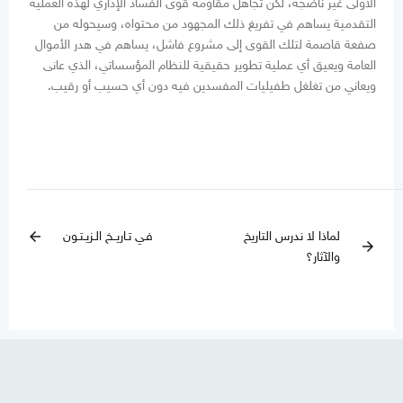
الأولى غير ناضجة، لكن تجاهل مقاومة قوى الفساد الإداري لهذه العملية
التقدمية يساهم في تفريغ ذلك المجهود من محتواه، وسيحوله من
صفعة قاصمة لتلك القوى إلى مشروع فاشل، يساهم في هدر الأموال
العامة ويعيق أي عملية تطوير حقيقية للنظام المؤسساتي، الذي عانى
ويعاني من تغلغل طفيليات المفسدين فيه دون أي حسيب أو رقيب.
لماذا لا ندرس التاريخ
فـي تـاريــخ الـزيـتـون
arrow_back
arrow_forward
والآثار؟