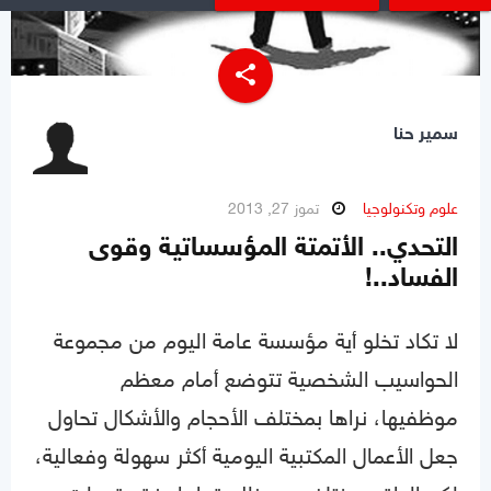
share
سمير حنا
علوم وتكنولوجيا
تموز 27, 2013
التحدي.. الأتمتة المؤسساتية وقوى
الفساد..!
لا تكاد تخلو أية مؤسسة عامة اليوم من مجموعة
الحواسيب الشخصية تتوضع أمام معظم
موظفيها، نراها بمختلف الأحجام والأشكال تحاول
جعل الأعمال المكتبية اليومية أكثر سهولة وفعالية،