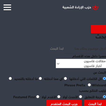
بحث
ابدأ البحث
حصرا داخل هذه الأقسام
البحث عن
كل الكلمات التي أدخلتها
أي مما أدخلته
ما أدخلته بالتحديد
Phrase Prefix
Wildcard
ترتيب النتائج بحسب:
درجة التطابق
الأحدث أولا
الأقدم أولا
Featured First
ابدأ البحث
جرب البحث المتقدم