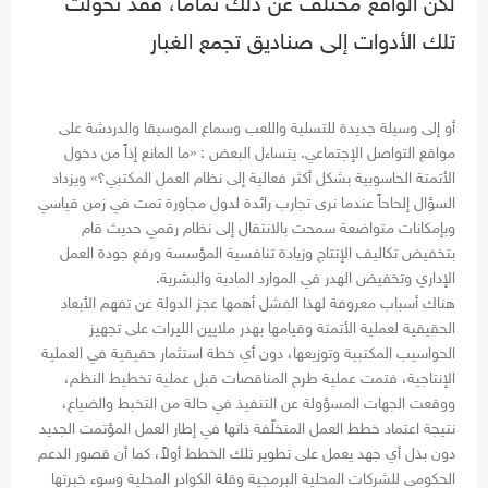
لكن الواقع مختلف عن ذلك تماما، فقد تحولت
تلك الأدوات إلى صناديق تجمع الغبار
أو إلى وسيلة جديدة للتسلية واللعب وسماع الموسيقا والدردشة على
مواقع التواصل الإجتماعي. يتساءل البعض : «ما المانع إذاً من دخول
الأتمتة الحاسوبية بشكل أكثر فعالية إلى نظام العمل المكتبي؟» ويزداد
السؤال إلحاحاً عندما نرى تجارب رائدة لدول مجاورة تمت في زمن قياسي
وبإمكانات متواضعة سمحت بالانتقال إلى نظام رقمي حديث قام
بتخفيض تكاليف الإنتاج وزيادة تنافسية المؤسسة ورفع جودة العمل
الإداري وتخفيض الهدر في الموارد المادية والبشرية.
هناك أسباب معروفة لهذا الفشل أهمها عجز الدولة عن تفهم الأبعاد
الحقيقية لعملية الأتمتة وقيامها بهدر ملايين الليرات على تجهيز
الحواسيب المكتبية وتوزيعها، دون أي خطة استثمار حقيقية في العملية
الإنتاجية، فتمت عملية طرح المناقصات قبل عملية تخطيط النظم،
ووقعت الجهات المسؤولة عن التنفيذ في حالة من التخبط والضياع،
نتيجة اعتماد خطط العمل المتخلّفة ذاتها في إطار العمل المؤتمت الجديد
دون بذل أي جهد يعمل على تطوير تلك الخطط أولاً، كما أن قصور الدعم
الحكومي للشركات المحلية البرمجية وقلة الكوادر المحلية وسوء خبرتها