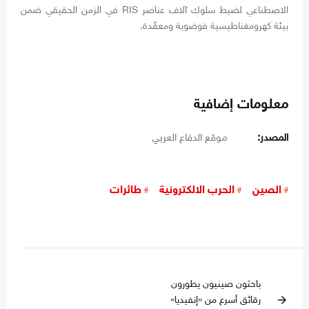
الاصطناعي لضبط سلوك آلاف عناصر RIS في الزمن الحقيقي ضمن
بيئة كهرومغناطيسية فوضوية ومعقّدة.
معلومات إضافية
المصدر:
موقع الدفاع العربي
الصين
الحرب الالكترونية
طائرات
باحثون صينيون يطورون
رقائق أسرع من «إنفيديا»
arrow_forward