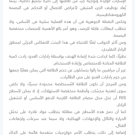
الإشارات الواردة وتوجيه جزء من طاقتها إلى دائرة تجميع داخلية، بينما
يُعاد توظيف الجزء المتبقي لأغراض الاتصال أو التحكم في البصمة
الكهرومغناطيسية.
وتكمن النقطة الجوهرية في أن هذه العملية سلبية في الأساس، ولا
تتطلب انبعاثات قابلة للرصد، وهو أمر بالغ الأهمية للمنصات منخفضة
البصمة.
ومن أكثر الجوانب لفتًا للانتباه في هذا البحث الانعكاس الجزئي لمنطق
الرادار التقليدي.
نظريًا، كلما ازدادت شدة إضاءة الهدف بواسطة رادارات العدو، زادت كمية
الطاقة المتاحة للامتصاص وإعادة الاستخدام.
غير أن مراقبين ما زالوا يتساءلون عن حجم الطاقة التي يمكن فعليًا جمعها
من حزم رادارات العدو على متن الطائرات.
ومن المرجح أن تكون الطاقة المُستخلصة محدودة نسبيًا، ولا تكفي
سوى لتغذية مجسّات وأنظمة منخفضة الاستهلاك، إذ لا يمكن لأسطح
RIS أن تحل محل مصادر الطاقة اللازمة للدفع الأساسي أو لتشغيل
الرادار.
كما أن دمج هذه الأسطح في مقاتلة يتطلب مواد قادرة على تحمّل
الحرارة والتآكل والإجهادات الهيكلية، ولا سيما عند سرعات وارتفاعات
القتال.
إضافة إلى ذلك، يتطلب الأمر خوارزميات متقدمة قائمة على الذكاء