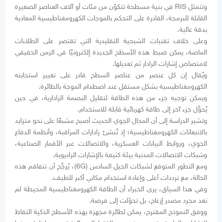
وتتمثل RIS في بنية مسطحة تتكوّن من مئات أو آلاف العناصر الصغيرة
القابلة للبرمجة، القادرة على التحكم بالموجات الكهرومغناطيسية المعادية
بدقة عالية.
وعلى خلاف تقنيات الشبحية التقليدية التي تقتصر على الطلاءات
الماصة، يمكن ضبط هذه الأسطح الجديدة إلكترونيًا في الزمن الحقيقي
لامتصاص إشارات الرادار ثم تعديلها.
ويُقال إن كل عنصر من عناصر السطح قادر على تغيير استجابته
الكهرومغناطيسية بشكل مستقل عند اصطدام الموجة بالطائرة.
ويمكن توجيه جزء من هذه الطاقة لتقليل البصمة الرادارية، في حين
يُحوَّل جزء آخر إلى طاقة كهربائية قابلة للاستخدام.
وتشير الدراسة إلى أن المجال الجوي الحديث أصبح مشبعًا على نحو متزايد
بالانبعاثات الكهرومغناطيسية؛ إذ تُنشئ رادارات المراقبة، وأنظمة الدفاع
الجوي، وروابط البيانات العسكرية، والاتصالات عبر الأقمار الصناعية،
وشبكات الاتصالات المدنية بيئة كثيفة بالإشارات الراديوية.
ومع التطور المتوقع لشبكات الجيل السادس (6G)، يُرجَّح أن تتفاقم هذه
الحالة، مع ترددات أعلى وإعادة استخدام مكاني أكبر للطيف.
وفي هذا السياق، يرى الخبراء أن الطاقة الكهرومغناطيسية المحيطة لم
تعد مجرد مصدر إزعاج، بل تحوّلت إلى فرصة.
ووفق النموذج المقترح، يمكن لطائرة مجهزة بهذه الأسطح الذكية التقاط