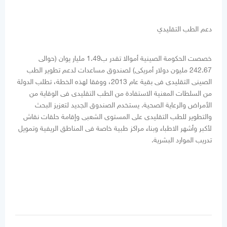
دعم الطب التقليدي
خصصت الحكومة الصينية أموالا تقدر ب1.49 مليار يوان (حوالى
242.67 مليون دولار أمريكى) لصندوق مساعدات لدعم تطوير الطب
الصينى التقليدى فى بقية عام 2013، ووفقا لهذه الخطة، تطلب الدولة
من السلطات المعنية الاستفادة من الطب التقليدى فى الوقاية من
الأمراض والرعاية الصحية. يستخدم الصندوق الجديد لتعزيز البحث
والتطوير للطب التقليدى على المستوى الشعبى وإقامة حلقات نقاش
لأكبر وأشهر الاطباء وبناء مراكز طبية خاصة فى المناطق الريفية وتمويل
تدريب الموارد البشرية.