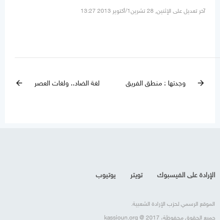
آخر تعديل على الإثنين, 28 تشرين1/أكتوير 2013 13:27
وجدتها : منطق الفريق
لغة الضاد.. ولغات العصر
arrow_back
arrow_forward
الإرادة على الفيسبوك
تويتر
يوتيوب
الموقع الرسمي لحزب الإرادة الشعبية.
جميع الحقوق محفوظة، kassioun.org @ 2017