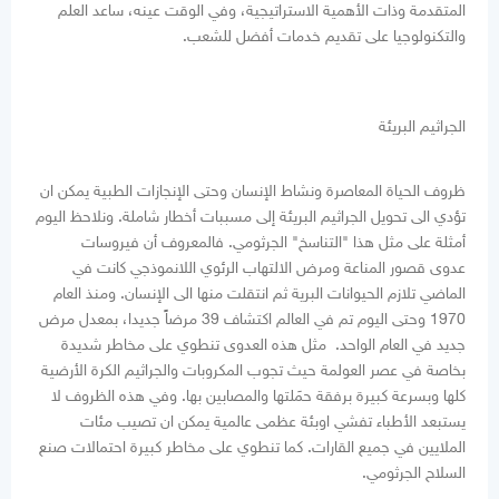
المتقدمة وذات الأهمية الاستراتيجية، وفي الوقت عينه، ساعد العلم
والتكنولوجيا على تقديم خدمات أفضل للشعب.
الجراثيم البريئة
ظروف الحياة المعاصرة ونشاط الإنسان وحتى الإنجازات الطبية يمكن ان
تؤدي الى تحويل الجراثيم البريئة إلى مسببات أخطار شاملة. ونلاحظ اليوم
أمثلة على مثل هذا "التناسخ" الجرثومي. فالمعروف أن فيروسات
عدوى قصور المناعة ومرض الالتهاب الرئوي اللانموذجي كانت في
الماضي تلازم الحيوانات البرية ثم انتقلت منها الى الإنسان. ومنذ العام
1970 وحتى اليوم تم في العالم اكتشاف 39 مرضاً جديدا، بمعدل مرض
جديد في العام الواحد. مثل هذه العدوى تنطوي على مخاطر شديدة
بخاصة في عصر العولمة حيث تجوب المكروبات والجراثيم الكرة الأرضية
كلها وبسرعة كبيرة برفقة حمَلتها والمصابين بها. وفي هذه الظروف لا
يستبعد الأطباء تفشي اوبئة عظمى عالمية يمكن ان تصيب مئات
الملايين في جميع القارات. كما تنطوي على مخاطر كبيرة احتمالات صنع
السلاح الجرثومي.