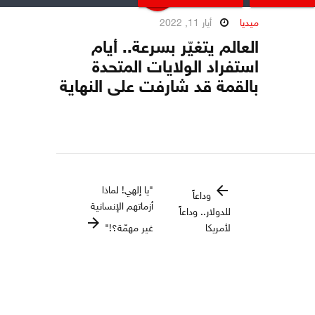
ميديا
أيار 11, 2022
العالم يتغيّر بسرعة.. أيام
استفراد الولايات المتحدة
بالقمة قد شارفت على النهاية
arrow_back
"يا إلهي! لماذا
وداعاً
أزماتهم الإنسانية
للدولار.. وداعاً
arrow_forward
لأمريكا
غير مهمّة؟!"