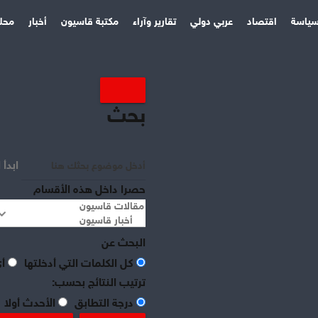
ياسة
اقتصاد
عربي دولي
تقارير وآراء
مكتبة قاسيون
أخبار
محل
بحث
ابدأ 
حصرا داخل هذه الأقسام
البحث عن
كل الكلمات التي أدخلتها
أي
ترتيب النتائج بحسب:
درجة التطابق
الأحدث أولا