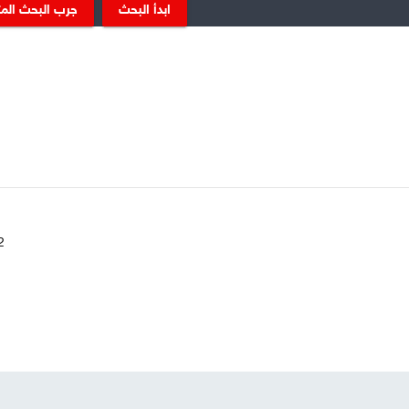
ابدأ البحث
جرب البحث الم
732 ألف لي