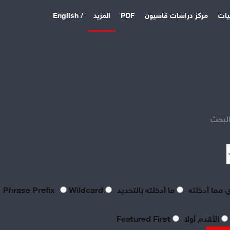
يات
مركز دراسات قاسيون
PDF
المزيد
/ English
البحث
 مما أدخلته
ما أدخلته بالتحديد
Phrase Prefix
Wildcard
share
الأقدم أولا
Featured First