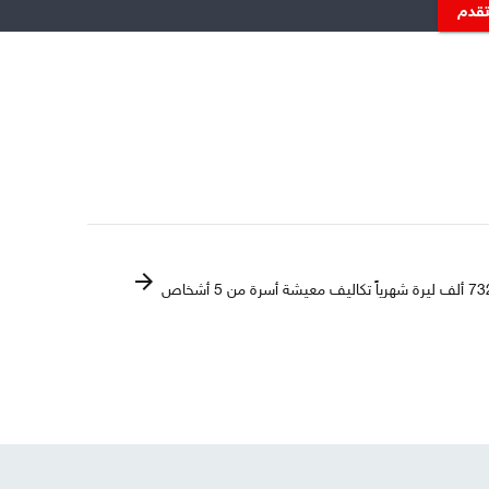
تقدم
arrow_forward
رة شهرياً تكاليف معيشة أسرة من 5 أشخاص