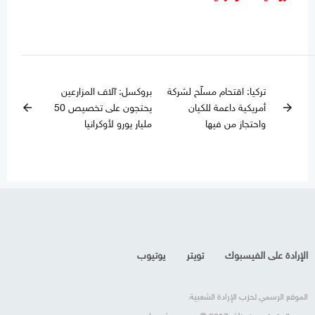
تركيا: اقتحام مسلّح لشركة
بروكسل: آلاف المزارعين
أمريكية داعمة للكيان
يحتجون على تخصيص 50
arrow_back
arrow_forward
واحتجاز من فيها
مليار يورو لأوكرانيا
الإرادة على الفيسبوك
تويتر
يوتيوب
الموقع الرسمي لحزب الإرادة الشعبية.