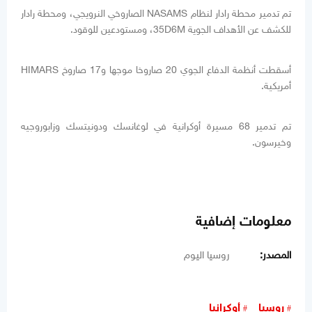
تم تدمير محطة رادار لنظام NASAMS الصاروخي النرويجي، ومحطة رادار
للكشف عن الأهداف الجوية 35D6M، ومستودعين للوقود.
أسقطت أنظمة الدفاع الجوي 20 صاروخا موجها و17 صاروخ HIMARS
أمريكية.
تم تدمير 68 مسيرة أوكرانية في لوغانسك ودونيتسك وزابوروجيه
وخيرسون.
معلومات إضافية
المصدر:
روسيا اليوم
روسيا
أوكرانيا