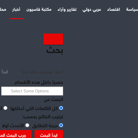
ياسة
اقتصاد
عربي دولي
تقارير وآراء
مكتبة قاسيون
أخبار
محل
بحث
ابدأ 
حصرا داخل هذه الأقسام
البحث عن
كل الكلمات التي أدخلتها
أي
ترتيب النتائج بحسب:
درجة التطابق
الأحدث أولا
ابدأ البحث
جرب البحث الم