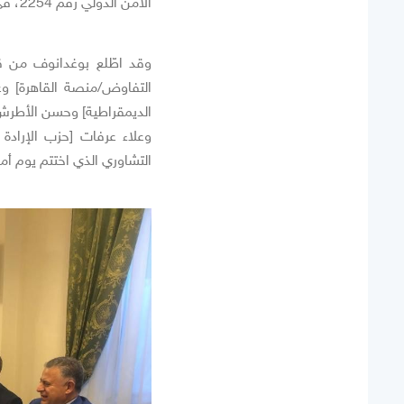
الأمن الدولي رقم 2254، في 14 أيلول / سبتمبر، ويمثلون عدداً من المنظمات والجمعيات الأخرى.
وقد اطّلع بوغدانوف من ق
التفاوض/منصة القاهرة] وع
الديمقراطية] وحسن الأطرش [
وعلاء عرفات [حزب الإرادة
التشاوري الذي اختتم يوم 