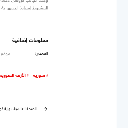
وجدد الجانب الروسي دعمه ال
المشروط لسيادة الجمهورية ا
معلومات إضافية
المصدر:
موقع ا
سورية
الأزمة السورية
الصحة العالمية: نهاية ك
arrow_forward