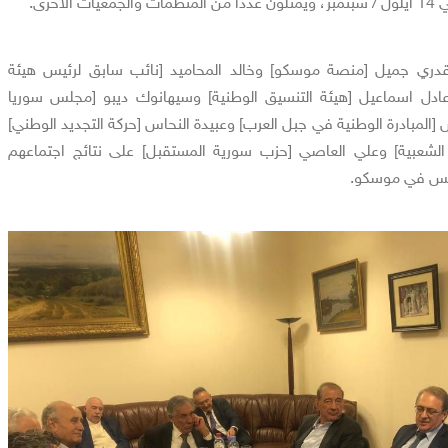
دري جميل [منصة موسكو] وخالد المحاميد [نائب سابق لرئيس هيئة
ادل اسماعيل [هيئة التنسيق الوطنية] وسيهانوك ديبو [مجلس سوريا
المبادرة الوطنية في جبل العرب] وعبيدة النحاس [حركة التجديد الوطني]
 الشعبية] وعلي العاصي [حزب سورية المستقبل] على نتائج اجتماعهم
أمس في موسكو.