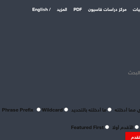
يات
مركز دراسات قاسيون
PDF
المزيد
/ English
اخر المقالات
منذ ساعتان
بعد فشل القواعد الأمريكية:
الباكستان وتركيا والسعودية
البحث
توقع اتفاقية دفاع مشترك
منذ 5 أيام
بصراحة مطالب العمال بالعدالة
اليوم لا تتعدى الحد الأدنى
للحياة
 مما أدخلته
ما أدخلته بالتحديد
Phrase Prefix
Wildcard
منذ 5 أيام
تعقيبٌ عمالي على طروحات
الأقدم أولا
Featured First
الصناعي نور الدين سمحا حول
واقع الصناعة النسيجية
تقدم