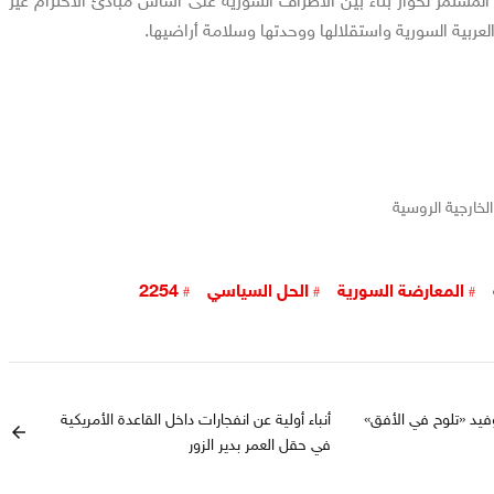
مستمر لحوار بنّاء بين الأطراف السورية على أساس مبادئ الاحترام غير
لعربية السورية واستقلالها ووحدتها وسلامة أراضيها.
لخارجية الروسية
المعارضة السورية
الحل السياسي
2254
وفيد «تلوح في الأفق»
أنباء أولية عن انفجارات داخل القاعدة الأمريكية
arrow_back
في حقل العمر بدير الزور