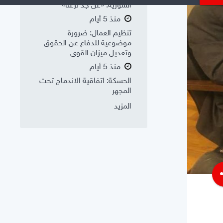
السورية: «عن جد نزعتا»
منذ 5 أيام
تنظيم العمال: ضرورة
موضوعية للدفاع عن الحقوق
وتعديل ميزان القوى
منذ 5 أيام
الحسكة: اتفاقية الاندماج تحت
المجهر
المزيد
s