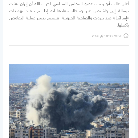
أعلن غالب أبو زينب، عضو المجلس السياسي لحزب الله أن إيران بعثت
برسالة إلى واشنطن عبر وسطاء مفادها أنه إذا تم تنفيذ تهديدات
«إسرائيل» ضد بيروت والضاحية الجنوبية، فسيتم تدمير عملية التفاوض
بأكملها.
access_time
10:06PM 26 أيار 2026