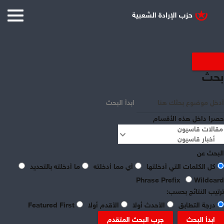
عرض العناصر حسب علامة :
بحث
بيروت
ابدأ البحث
حصرا داخل هذه الأقسام
البحث عن
كل الكلمات التي أدخلتها
أي مما أدخلته
ما أدخلته بالتحديد
Phrase Prefix
Wildcard
ترتيب النتائج بحسب:
درجة التطابق
الأحدث أولا
الأقدم أولا
Featured First
ابدأ البحث
جرب البحث المتقدم