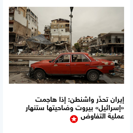
إيران تحذّر واشنطن: إذا هاجمت
«إسرائيل» بيروت وضاحيتها ستنهار
عملية التفاوض
stars