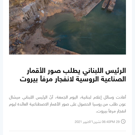
الرئيس اللبناني يطلب صور الأقمار
الصناعية الروسية لانفجار مرفأ بيروت
أفادت وسائل إعلام لبنانية، اليوم الجمعة، أنّ الرئيس اللبناني ميشال
عون طلب من روسيا الحصول على صور الأقمار الاصطناعية العائدة ليوم
انفجار مرفأ بيروت.
access_time
06:40PM 29 تشرين1/أكتوير 2021