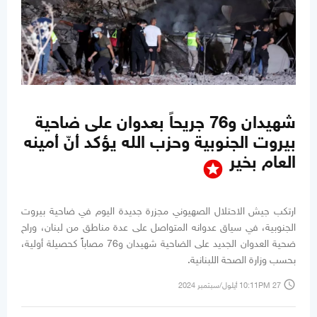
شهيدان و76 جريحاً بعدوان على ضاحية
بيروت الجنوبية وحزب الله يؤكد أنّ أمينه
العام بخير
stars
ارتكب جيش الاحتلال الصهيوني مجزرة جديدة اليوم في ضاحية بيروت
الجنوبية، في سياق عدوانه المتواصل على عدة مناطق من لبنان، وراح
ضحية العدوان الجديد على الضاحية شهيدان و76 مصاباً كحصيلة أولية،
بحسب وزارة الصحة اللبنانية.
access_time
10:11PM 27 أيلول/سبتمبر 2024