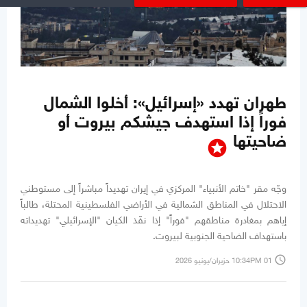
طهران تهدد «إسرائيل»: أخلوا الشمال
فوراً إذا استهدف جيشكم بيروت أو
ضاحيتها
stars
وجّه مقر "خاتم الأنبياء" المركزي في إيران تهديداً مباشراً إلى مستوطني
الاحتلال في المناطق الشمالية في الأراضي الفلسطينية المحتلة، طالباً
إياهم بمغادرة مناطقهم "فوراً" إذا نفّذ الكيان "الإسرائيلي" تهديداته
باستهداف الضاحية الجنوبية لبيروت.
access_time
10:34PM 01 حزيران/يونيو 2026