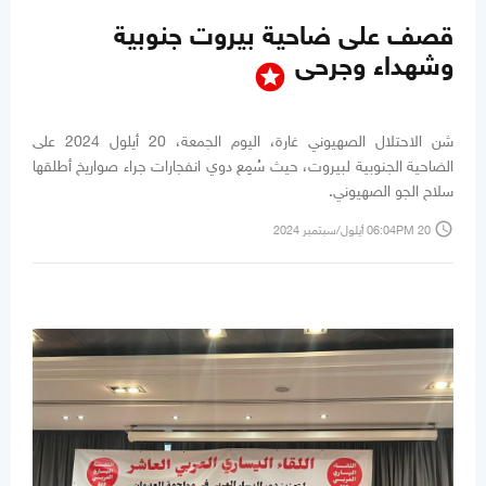
قصف على ضاحية بيروت جنوبية
وشهداء وجرحى
stars
شن الاحتلال الصهيوني غارة، اليوم الجمعة، 20 أيلول 2024 على
الضاحية الجنوبية لبيروت، حيث سُمِع دوي انفجارات جراء صواريخ أطلقها
سلاح الجو الصهيوني.
access_time
06:04PM 20 أيلول/سبتمبر 2024