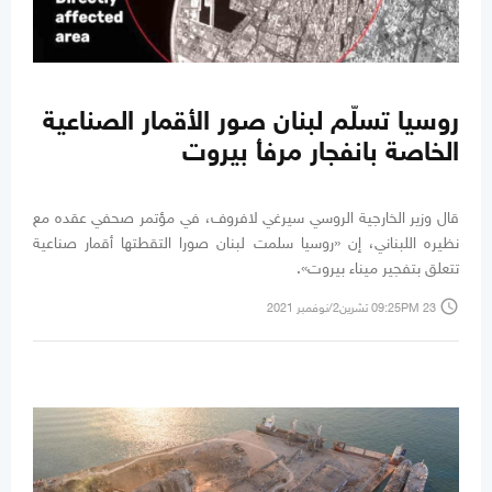
روسيا تسلّم لبنان صور الأقمار الصناعية
الخاصة بانفجار مرفأ بيروت
قال وزير الخارجية الروسي سيرغي لافروف، في مؤتمر صحفي عقده مع
نظيره اللبناني، إن «روسيا سلمت لبنان صورا التقطتها أقمار صناعية
تتعلق بتفجير ميناء بيروت».
access_time
09:25PM 23 تشرين2/نوفمبر 2021