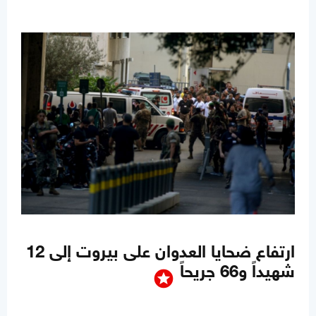
ارتفاع ضحايا العدوان على بيروت إلى 12
شهيداً و66 جريحاً
stars