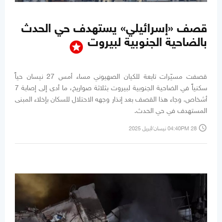
قصف «إسرائيلي» يستهدف حي الحدث
بالضاحية الجنوبية لبيروت
stars
قصفت مسيّرات تابعة للكيان الصهيوني مساء أمس 27 نيسان حياً
سكنياً في الضاحية الجنوبية لبيروت بثلاثة صواريخ، ما أدى إلى إصابة 7
أشخاص. وجاء هذا القصف بعد إنذار وجهه الاحتلال للسكان بإخلاء المبنى
المستهدف في حي الحدث.
access_time
04:40PM 28 نيسان/أبريل 2025