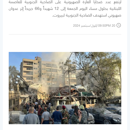
ارتفع عدد ضحايا الغارة الصهيونية على الضاحية الجنوبية للعاصمة
اللبنانية بحلول مساء اليوم الجمعة إلى 12 شهيداً و66 جريحاً إثر عدوان
صهيوني استهدف الضاحية الجنوبية لبيروت.
access_time
09:50PM 20 أيلول/سبتمبر 2024