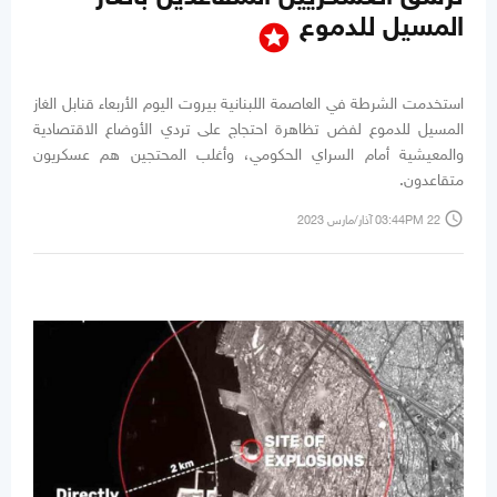
المسيل للدموع
stars
استخدمت الشرطة في العاصمة اللبنانية بيروت اليوم الأربعاء قنابل الغاز
المسيل للدموع لفض تظاهرة احتجاج على تردي الأوضاع الاقتصادية
والمعيشية أمام السراي الحكومي، وأغلب المحتجين هم عسكريون
متقاعدون.
access_time
03:44PM 22 آذار/مارس 2023